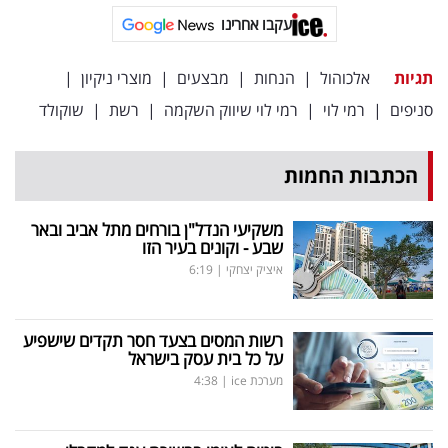
פרסמו
עקבו אחרינו
באייס
תגיות
אלכוהול
|
הנחות
|
מבצעים
|
מוצרי ניקיון
|
עקבו
סניפים
|
רמי לוי
|
רמי לוי שיווק השקמה
|
רשת
|
שוקולד
אחרינו:
הכתבות החמות
משקיעי הנדל"ן בורחים מתל אביב ובאר
שבע - וקונים בעיר הזו
איציק יצחקי
|
6:19
רשות המסים בצעד חסר תקדים שישפיע
על כל בית עסק בישראל
מערכת ice
|
4:38