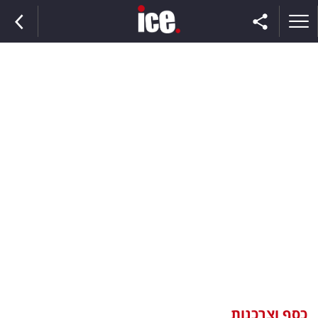
ראשי
הנבחרת
השוק
תקשורת
ומדיה
כסף
וצרכנות
כסף וצרכנות