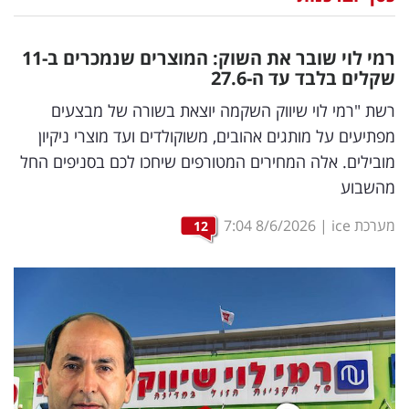
נדל"ן
רמי לוי שובר את השוק: המוצרים שנמכרים ב-11
דיגיטל
שקלים בלבד עד ה-27.6
וטק
רשת "רמי לוי שיווק השקמה יוצאת בשורה של מבצעים
מפתיעים על מותגים אהובים, משוקולדים ועד מוצרי ניקיון
שיווק
מובילים. אלה המחירים המטורפים שיחכו לכם בסניפים החל
ופרסום
מהשבוע
משפט
מערכת ice
|
8/6/2026
7:04
12
מדדים
ומחקרים
דעות
רכילות
עסקית