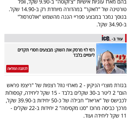
בהם מארז עוגיות אישיות "צ'וקוטה" ב-9.90 שקל, וופל
40
טורטינה של "לואקר" במהדורה מיוחדת רק ב-14.90 שקל.
בנוסך נמכר במבצע ספריי הגנה מהשמש "אולטרסול"
ב-34.90 שקל.
שיתופי
פעולה
עוד ב-
רמי לוי מרסק את השוק: מבצעים חסרי תקדים
ליומיים בלבד
דרושים
לכתבה המלאה
ניוזלטרים
בגזרת מוצרי הניקיון - 2 מארזי נוזל רצפות של "ריצפז פראש
הום" 2 ליטר ב-30 שקלים בלבד - 15 שקל ליחידה, קפסולות
לכבישס של "אריאל" חבילה של כ-50 יחידות ב-39.90 שקל,
מייל
מרכך כביסה מרוכז "סנו מקסימה" 2 יחידות ב-22 שקלים -
אדום
11 שקל ליחידה ועוד.