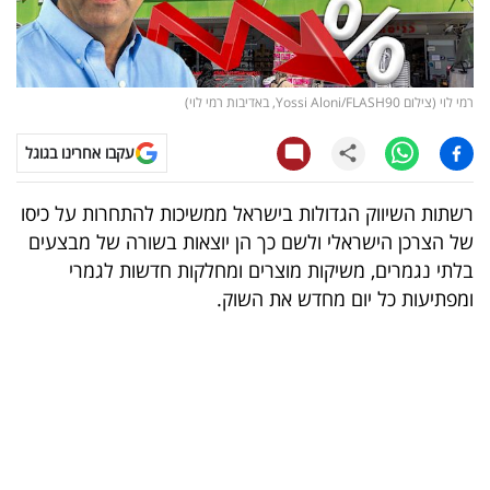
קריפטו
ויראלי
רמי לוי (צילום Yossi Aloni/FLASH90, באדיבות רמי לוי)
טלוויזיה
עקבו אחרינו בגוגל
עסקי
רשתות השיווק הגדולות בישראל ממשיכות להתחרות על כיסו
ספורט
של הצרכן הישראלי ולשם כך הן יוצאות בשורה של מבצעים
בלתי נגמרים, משיקות מוצרים ומחלקות חדשות לגמרי
קריירה
ומפתיעות כל יום מחדש את השוק.
ולימודים
מינויים
רייטינג
רכב