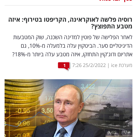
נדל"ן
רוסיה פלשה לאוקראינה, הקריפטו בטירוף: איזה
דיגיטל
מטבע התפוצץ?
וטק
לאחר הפלישה של פוטין למדינה השכנה, שוק המטבעות
הדיגיטליים סער. הביטקוין עלה בלמעלה מ-10%, גם
שיווק
אתריום ודוג'קוין התחזקו, איזה מטבע עלה ביותר מ-18%?
ופרסום
מערכת ice
|
25/2/2022
7:26
1
משפט
מדדים
ומחקרים
דעות
רכילות
עסקית