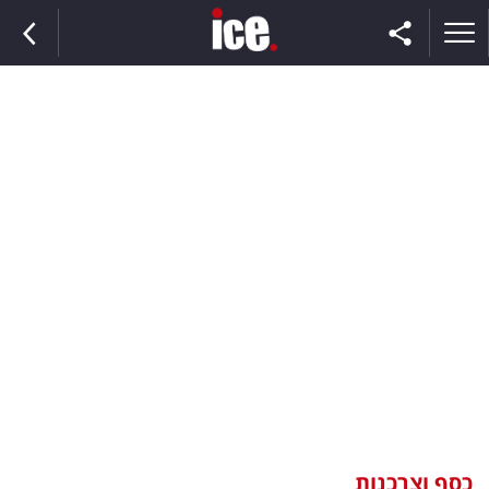
ראשי
הנבחרת
השוק
תקשורת
ומדיה
כסף
וצרכנות
כסף וצרכנות