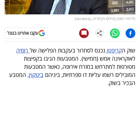
קריפטו
ולדימיר פוטין (צילום ויקיפדיה, vecteezy)
ויראלי
עקבו אחרינו בגוגל
טלוויזיה
שוק ה
קריפטו
נכנס לסחרור בעקבות הפלישה של
רוסיה
עסקי
לאוקראינה אמש (חמישי). המטבעות הגיבו בקפיצות
ספורט
מטורפות למתרחש במזרח אירופה, כאשר המטבעות
המובילים רשמו עליות דו ספרתיות, ביניהם
ביטקוין,
המטבע
קריירה
הבכיר בשוק.
ולימודים
מינויים
רייטינג
רכב