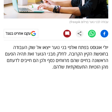
קריפטו
ויראלי
עבודה לבני נוער (צילום freepik)
טלוויזיה
עקבו אחרינו בגוגל
עסקי
יולי אוגוסט בפתח ואלפי בני נוער ייצאו אל שוק העבודה
ספורט
בחופשת הקיץ הקרובה. לחלק מבני הנוער זאת תהיה הפעם
הראשונה בחיים שהם מרווחים כסף ולכן הם חייבים לדעתם
קריירה
מהן הזכויות התעסוקתיות שלהם.
ולימודים
מינויים
רייטינג
רכב