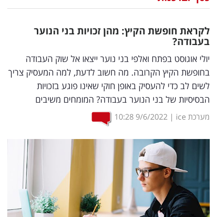
נדל"ן
לקראת חופשת הקיץ: מהן זכויות בני הנוער
דיגיטל
בעבודה?
וטק
יולי אוגוסט בפתח ואלפי בני נוער ייצאו אל שוק העבודה
בחופשת הקיץ הקרובה. מה חשוב לדעת, למה המעסיק צריך
שיווק
לשים לב כדי להעסיק באופן חוקי שאינו פוגע בזכויות
ופרסום
הבסיסיות של בני הנוער בעבודה? המומחים משיבים
משפט
מערכת ice
|
9/6/2022
10:28
מדדים
ומחקרים
דעות
רכילות
עסקית