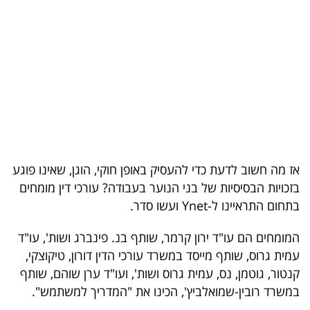
בריאות
תרבות
ופנאי
תיירות
TOP-
5
אז מה חשוב לדעת כדי להעסיק באופן חוקי, הוגן, שאינו פוגע
בזכויות הבסיסיות של בני הנוער בעבודה? עורכי דין מומחים
המילון
בתחום התראיינו ל-Ynet ועשו סדר.
הכלכלי
המומחים הם עו"ד ירון קרמר, שותף בנ. פינברג ושות', עו"ד
פודקאסט
עמית גרוס, שותף מייסד במשרד עורכי הדין דורון, טיקוצקי,
קנטור, גוטמן, נס, עמית גרוס ושות', ועו"ד ערן שוהם, שותף
40
במשרד רובין-שמואלביץ', הכינו את "המדריך למשתמש".
UNDER