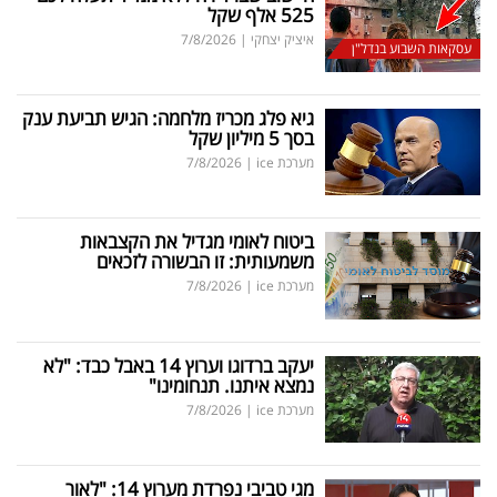
525 אלף שקל
איציק יצחקי
|
7/8/2026
עסקאות השבוע בנדל"ן
גיא פלג מכריז מלחמה: הגיש תביעת ענק
בסך 5 מיליון שקל
מערכת ice
|
7/8/2026
ביטוח לאומי מגדיל את הקצבאות
משמעותית: זו הבשורה לזכאים
מערכת ice
|
7/8/2026
יעקב ברדוגו וערוץ 14 באבל כבד: "לא
נמצא איתנו. תנחומינו"
מערכת ice
|
7/8/2026
מגי טביבי נפרדת מערוץ 14: "לאור