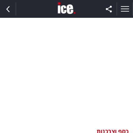
ראשי
הנבחרת
השוק
תקשורת
ומדיה
כסף
וצרכנות
כסף וצרכנות