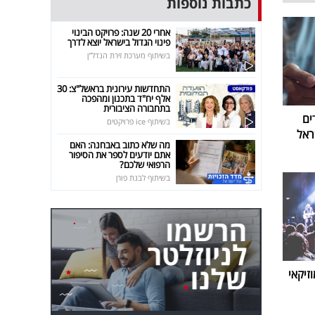
כתבות נוספות
אחרי 20 שנה: פרויקט הבינוי
פינוי הגדול בישראל יוצא לדרך
בשיתוף מערכת זירת הנדל"ן
התחדשות עירונית בראשל"צ: 30
אלף יח"ד בתכנון ומהפכה
בתחבורה הציבורית
ים
בשיתוף ice פרויקטים
ראל
מה שלא כתוב באבחנה: האם
אתם יודעים לספר את הסיפור
הרפואי שלכם?
בשיתוף לבנת פורן
זיקאי