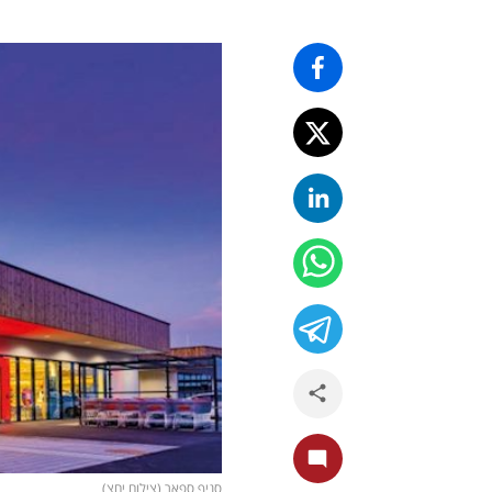
סניף ספאר (צילום יחצ)