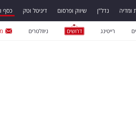
ומדיה
נדל"ן
שיווק ופרסום
דיגיטל וטק
כסף ו
ם
רייטינג
דרושים
ניוזלטרים
מי