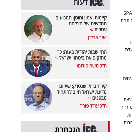
דעות
טת עמית זאב, אשר יתקשר עם SPAR
קיימות, אמון וחוסן: המנועים
ק מוצרים תחת
החדשים של הצלחה
עסקית
יאיר אבידן
יון להפעלת
התיישבות יהודית בעזה: כך
מחזקים את ביטחון ישראל
ח"כ משה סולומון
ה העצמאית. עמית
קיר הברזל שנסדק: שיקום
מדינת ישראל חייב להתחיל
מבפנים
לצאת
ח"כ עודד פורר
עובדה
ות
רות
הנבחרת