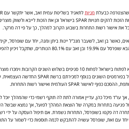
הצטרפה כבעלת
מניות
לתאגיד בשלי
בהסכם רישיון, שיכלול בין היתר את הזכות להקים חנויות SPAR בישראל וכן את הזכות לייבא ולשוו
ם, כאשר בן זאב, לשעבר מנכ"ל יינות ביתן ומגה, יחד עם שופרסל, יקימו
חברה משותפת שתחולק באופן הבא שופרסל עם 19.9% ובן זאב עם 80.1% הנותרים, שתקבל זיכ
סניפים בשלוש השנים הקרובות וימכרו מוצרי
בבלעדיות בחנויות שופרסל בפורמטים השונים בנוסף למכירתם ברשת SPAR החדש
ישור SPAR העולמית ואישור רשות התחרות.
ך עו"ד מיכל כהן, עדיין אמורה לתת לה תוקף רשמי כדי שהמהלך יוכל 
 של פגיעה בתחרות במקרה של הוצאת המהלך לפועל, אך נמצא שבשל ה
וח שתתחרה דה פקטו בשופרסל, התחרות נשמרת. אם תיפול העסקה על ידי רש
יחד עם זאת, שופרסל עשויה להתבקש לכמה תוספות כדי לשמור על התח