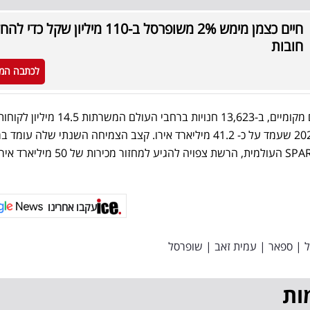
חיים כצמן מימש 2% משופרסל ב-110 מיליון שקל כדי ל
חובות
לכתבה המ
הרשת פועלת במודל של שותפים מקומיים, ב-13,623 חנויות ברחבי העולם המשרתו
יום, עם מחזור מכירות שנתי ב-2021 שעמד על כ- 41.2 מיליארד אירו. קצב הצמיחה השנתי שלה 
של כ-5.1% ועל פי התחזיות של SPAR העולמית, הרשת צפויה להגיע למחזור מכירות של 50 מיליארד
עקבו אחרינו
|
ספאר
|
עמית זאב
|
שופרסל
ות