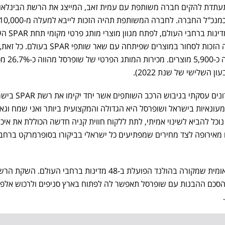
תעתדת להקים חברה משותפת עם עמית זאב, המייצג את הרשת הבינלאו
המותג SPAR המשווקים ב-48 מד
בסטנדרטים של המותג ותהיה לה הזכות לסחור במוצרים שפיתחה עם שאר שות
למותג הפרטי של שופרסל שמונה כ-5,900 מוצרים. 
ן השלישי של שנת 2022).
עמית זאב מסר: "בחודשים האחרונים עסקתי בגיבוש הרכב
עונאיות בישראל ושופרסל היא הגדולה והמקצועית ביותר ואני שמח וגא
נוכל להביא לשינוי אמיתי, לתת ללקוח חווית קניה חדשה הכוללת את איכו
ם מאירופה לצד מחירים שמפתיעים כל ישראלי בביקורו בסופרמרקט ברחבי
SPAR היא רשת קמעונאות בינלאומית שמקורה בהולנד הפועלת ב-48 מדינות ברחבי העולם. השקת
והסכם ההבנות עם שופרסל תאפשר לה לפתוח בארץ סניפים ולרכוש אלפי