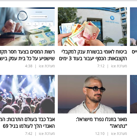
יס
ביטוח לאומי בבשורת ענק למקבלי
רשות המסים בצעד חסר תקד
הקצבאות: הכסף יעבור בעוד 3 ימים
שישפיע על כל בית עסק ביש
מערכת ice
|
7:12
מערכת ice
|
4:38
מאור בוזגלו נפרד מישראל:
אבל כבד בעולם התרבות: המו
"נתראה"
האגדי הלך לעולמו בגיל 69
מערכת ice
|
12:10
מערכת ice
|
7:42