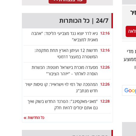
החזיר
24/7 | כל הכותרות
לאה
גיא לרר יוצא נגד מצביעי הליכוד: "אהבה
12:16
מאגית למצביא"
חדשות 12 ועיתון הארץ תחת מתקפה:
12:16
ת 14.5 מיליון לקוחות מדי
המשטרה במעצר דרמטי
עומד בממוצע
 אירו
מסעדה מוכרת בישראל חוטפת: הכשרות
12:26
הוסרה לאלתר - "ייזהר הציבור"
המהפכה של רמי לוי וישראייר: קו טיסות ישיר
12:26
חדש מנתב"ג
"מאני-מאקסינג": הטרנד החדש בשוק ואיך
12:28
גם אתם יכולים להיות חלק
כל החדשות