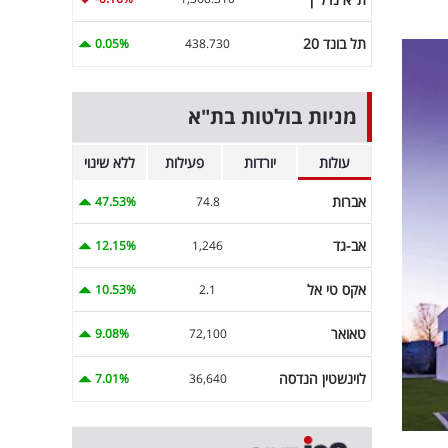
תל בונד 20
0.05%
438.730
מניות בולטות בת"א
עולות
יורדות
פעילות
ללא שינוי
אברות
47.53%
74.8
אב-גד
12.15%
1,246
אקס טי אל
10.53%
2.1
טאואר
9.08%
72,100
לוינשטין הנדסה
7.01%
36,640