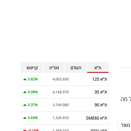
ת"א
העולם
מט"ח
קריפטו
ת"א 125
0.82%
4,065.600
ת"א 35
0.98%
4,168.970
, אבל מה
ת"א 90
0.37%
3,749.080
ת"א SME60
0.66%
1,326.650
בגוגל
ת"א נדל"ן
-0.16%
1,368.310