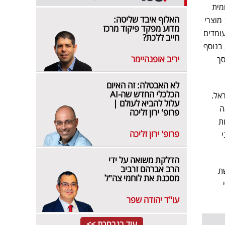
מית
האלוף איבד שליטה:
SPAR שבסיסה בהולנד, וישמש כמנכ"ל החברה. לחברה המשותפת תהיה הזכות לייבא למעלה מ-10,000 מוצרי
מדוע מפקד פיקוד מרכז
ינות ברחבי העולם, לפתח מגוון מוצרי מותג פרטי מקומי תחת SPAR העומדים
חייב ללכת?
פי SPAR בעולם. כל זאת, בנוסף
יריב אופנהיימר
מכירות המותג הפרטי של שופרסל מהווה כ-26.7% מסך
לא האבטלה: זה האיום
הכלכלי החדש שה-AI
 השותפים אשר יחד יקימו את רשת SPAR בישראל.
עלול להביא לעולם |
ה
פרופ' ירון זליכה
ת
פרופ' ירון זליכה
הדלקת משואה על ידי
הרב אברהם זרביב
 הרשת
מסכנת את לוחמי צה"ל
עו"ד יהודה שפר
עוד בנבחרת >>