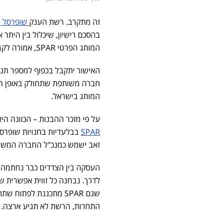
זה מתקרב. רשת הענק
שופרסל
ש
המותג הפרטי SPAR, אמורה לקבל את אישור רשות התחרות בשבוע הקרוב למהלך, כך על פי דה מרקר.
האישור יתקבל בכפוף למספר תנאי
המותג בישראל.
על פי מזכר ההבנות – הכוונה היא לפתוח בישראל לפחות 10 
SPAR
זאב ישמש כמנכ"ל החברה המשותפת, ההסכם כפוף לא
העסקה בין הצדדים כבר נחתמה, א
לדרך. נבחנה כל זווית אפשרית
שגם SPAR מתכננת לפת
התחרות, הרשת לא תגיע ארצה. 