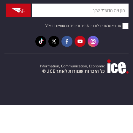
אני מאשר/ת קבלת ניוזלטרים ודיוורים פרסומיים בדוא"ל
I
nformation,
C
ommunication,
E
conomic
כל הזכויות שמורות לאתר ICE. ©