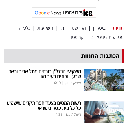
פרסמו
באייס
עקבו אחרינו
עקבו
תגיות
ביטקוין
|
הקריפטו היומי
|
השקעות
|
כלכלה
|
אחרינו:
מטבעות דיגיטליים
|
קריפטו
הכתבות החמות
משקיעי הנדל"ן בורחים מתל אביב ובאר
שבע - וקונים בעיר הזו
איציק יצחקי
|
6:19
רשות המסים בצעד חסר תקדים שישפיע
על כל בית עסק בישראל
מערכת ice
|
4:38