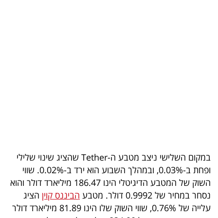
בריאות
תרבות
ופנאי
תיירות
TOP-
5
המילון
הכלכלי
במקום השלישי ניצב מטבע ה-Tether שהציג שינוי שלילי
ופחת ב-0.03%, ובמהלך השבוע הוא ירד ב-0.02%. שווי
פודקאסט
השוק של המטבע הדיגיטלי הינו 186.47 מיליארד דולר והוא
נסחר במחיר של 0.9992 דולר. מטבע
הביננס קוין
הציג
40
עלייה של 0.76%, שווי השוק שלו הינו 81.89 מיליארד דולר
UNDER