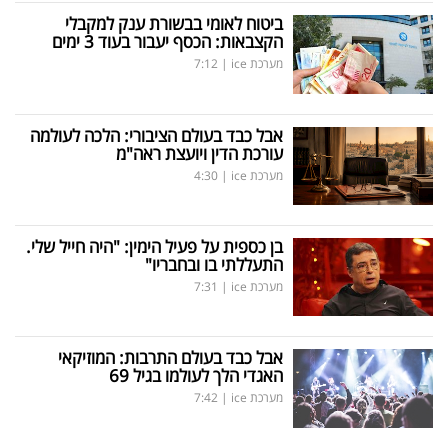
ביטוח לאומי בבשורת ענק למקבלי
הקצבאות: הכסף יעבור בעוד 3 ימים
מערכת ice
|
7:12
אבל כבד בעולם הציבורי: הלכה לעולמה
עורכת הדין ויועצת ראה"מ
מערכת ice
|
4:30
בן כספית על פעיל הימין: "היה חייל שלי.
התעללתי בו ובחבריו"
מערכת ice
|
7:31
אבל כבד בעולם התרבות: המוזיקאי
האגדי הלך לעולמו בגיל 69
מערכת ice
|
7:42