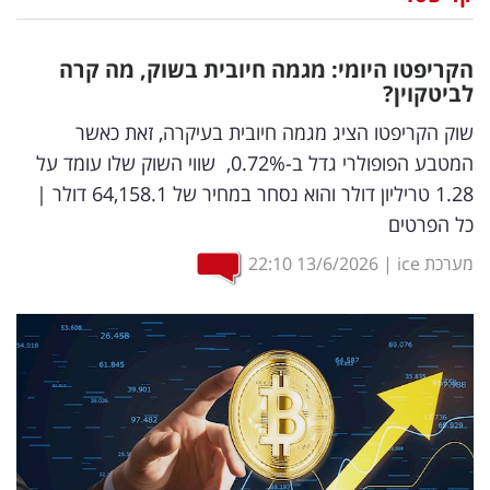
נדל"ן
הקריפטו היומי: מגמה חיובית בשוק, מה קרה
דיגיטל
לביטקוין?
וטק
שוק הקריפטו הציג מגמה חיובית בעיקרה, זאת כאשר
המטבע הפופולרי גדל ב-0.72%, שווי השוק שלו עומד על
שיווק
1.28 טריליון דולר והוא נסחר במחיר של 64,158.1 דולר |
ופרסום
כל הפרטים
משפט
מערכת ice
|
13/6/2026
22:10
מדדים
ומחקרים
דעות
רכילות
עסקית