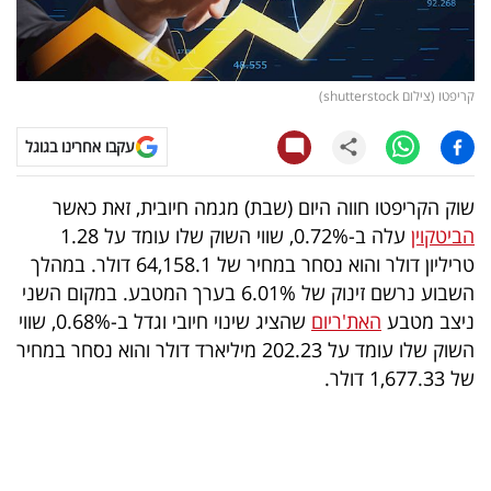
קריפטו
ויראלי
קריפטו (צילום shutterstock)
טלוויזיה
עקבו אחרינו בגוגל
עסקי
שוק הקריפטו חווה היום (שבת) מגמה חיובית, זאת כאשר
ספורט
הביטקוין
עלה ב-0.72%, שווי השוק שלו עומד על 1.28
טריליון דולר והוא נסחר במחיר של 64,158.1 דולר. במהלך
קריירה
השבוע נרשם זינוק של 6.01% בערך המטבע. במקום השני
ולימודים
ניצב מטבע
האת'ריום
שהציג שינוי חיובי וגדל ב-0.68%, שווי
השוק שלו עומד על 202.23 מיליארד דולר והוא נסחר במחיר
מינויים
של 1,677.33 דולר.
רייטינג
רכב