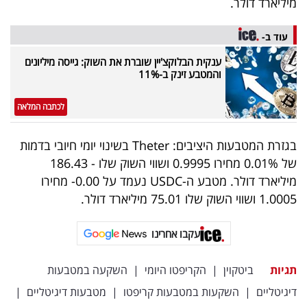
מיליארד דולר.
פרסמו
באייס
עוד ב-
עקבו
ענקית הבלוקצ'יין שוברת את השוק: גייסה מיליונים
והמטבע זינק ב-11%
אחרינו:
לכתבה המלאה
בגזרת המטבעות היציבים: Theter בשינוי יומי חיובי בדמות
של 0.01% מחירו 0.9995 ושווי השוק שלו - 186.43
מיליארד דולר. מטבע ה-USDC נעמד על 0.00- מחירו
1.0005 ושווי השוק שלו 75.01 מיליארד דולר.
עקבו אחרינו
תגיות
ביטקוין
|
הקריפטו היומי
|
השקעה במטבעות
דיגיטליים
|
השקעות במטבעות קריפטו
|
מטבעות דיגיטליים
|