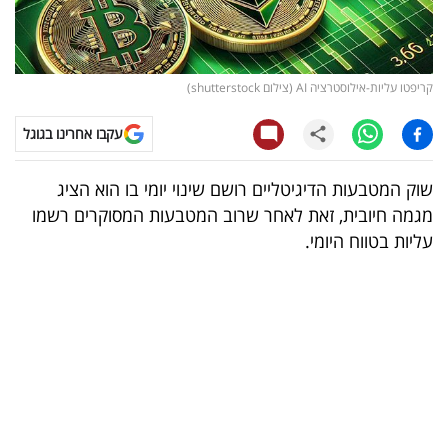
קריפטו
ויראלי
קריפטו עליות-אילוסטרציה AI (צילום shutterstock)
טלוויזיה
עקבו אחרינו בגוגל
עסקי
שוק המטבעות הדיגיטליים רושם שינוי יומי בו הוא הציג
ספורט
מגמה חיובית, זאת לאחר שרוב המטבעות המסוקרים רשמו
עליות בטווח היומי.
קריירה
ולימודים
מינויים
רייטינג
רכב