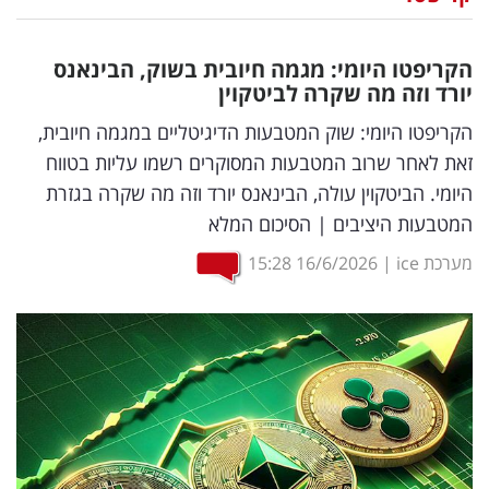
נדל"ן
הקריפטו היומי: מגמה חיובית בשוק, הבינאנס
דיגיטל
יורד וזה מה שקרה לביטקוין
וטק
הקריפטו היומי: שוק המטבעות הדיגיטליים במגמה חיובית,
זאת לאחר שרוב המטבעות המסוקרים רשמו עליות בטווח
שיווק
היומי. הביטקוין עולה, הבינאנס יורד וזה מה שקרה בגזרת
ופרסום
המטבעות היציבים | הסיכום המלא
משפט
מערכת ice
|
16/6/2026
15:28
מדדים
ומחקרים
דעות
רכילות
עסקית