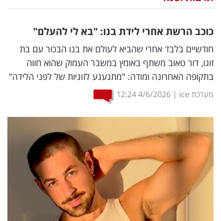
נדל"ן
כוכב הרשת אחרי לידת בנו: "בא לי להעלם"
דיגיטל
חודשיים בלבד אחרי שהביא לעולם את בנו הבכור עם בת
וטק
זוגו, דור טאוב משתף באומץ במשבר העמוק שהוא חווה
בתקופה האחרונה ומודה: "מתגעגע לזוגיות של לפני הלידה"
שיווק
ופרסום
מערכת ice
|
4/6/2026
12:24
משפט
מדדים
ומחקרים
דעות
רכילות
עסקית