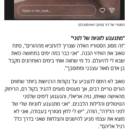
פרסמו
באייס
הסטורי של דור (מתוך האינסטגרם)
עקבו
אחרינו:
"מתגעגע לזוגיות של לפני"
"זה מסוג הסטוריז האלה שצריך להחביא מההורים", פתח
טאוב את הווידוי הכנה. "אני כבר כמה ימים בתחושה כזאת
שבא לי להיעלם. כל מי שחווה אותי בימים האחרונים מקבל
בן אדם מאוד עצבני ומתוסבך".
טאוב לא היסס להצביע על נקודות הרגישות ביותר שחווים
הורים טריים רבים, אך מעטים מעזים להגיד בקול רם, הריחוק
מהאישה שאיתו, נויה אריאלי, והגעגוע לימים שלפני
הטיטולים והלילות הלבנים. "אני מתגעגע לזוגיות שלי של
לפני הלידה", הודה, "יש לי לחץ מטורף בעבודה, ואני לא
מוצא את עצמי מגיע להישגים והצלחות שאני בדרך כלל
רגיל אליהם".