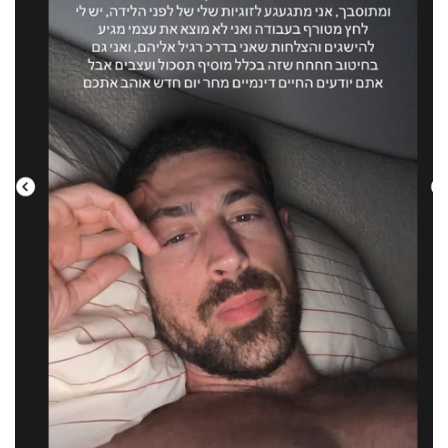
40
שיתופי
פעולה
דרושים
ניוזלטרים
מייל
אדום