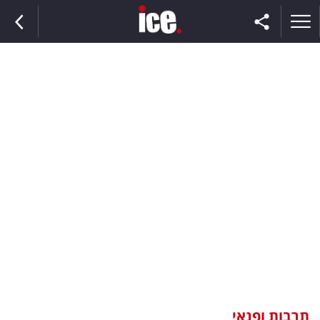
ראשי
הנבחרת
השוק
תקשורת
ומדיה
כסף
וצרכנות
תרבות ופנאי