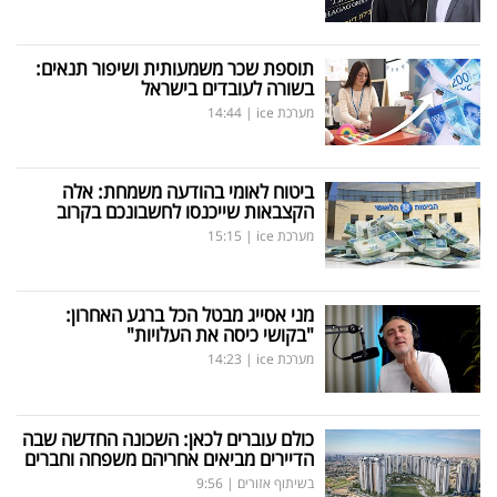
תוספת שכר משמעותית ושיפור תנאים:
בשורה לעובדים בישראל
מערכת ice
|
14:44
ביטוח לאומי בהודעה משמחת: אלה
הקצבאות שייכנסו לחשבונכם בקרוב
מערכת ice
|
15:15
מני אסייג מבטל הכל ברגע האחרון:
"בקושי כיסה את העלויות"
מערכת ice
|
14:23
כולם עוברים לכאן: השכונה החדשה שבה
הדיירים מביאים אחריהם משפחה וחברים
בשיתוף אזורים
|
9:56