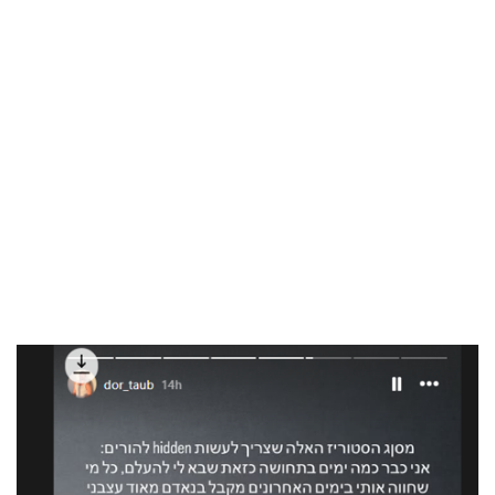
בריאות
תרבות
ופנאי
תיירות
TOP-
5
המילון
הכלכלי
פודקאסט
40
UNDER