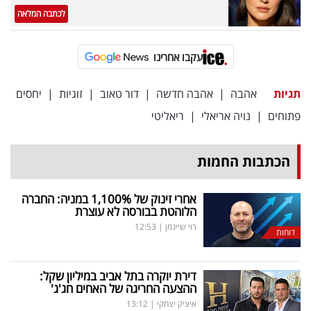
לכתבה המלאה
עקבו אחרינו
תגיות
אהבה
|
אהבה חדשה
|
דור טאוב
|
זוגיות
|
יחסים
פתוחים
|
נויה אריאלי
|
ריאליטי
הכתבות החמות
אחרי זינוק של 1,100
%
במניה: החברה
הלוהטת בבורסה לא עוצרת
רוי שיינמן
|
12:53
דוחות
דירת יוקרה בתל אביב במיליון שקל:
ההצעה החריגה של האחים חג'ג'
איציק יצחקי
|
13:12