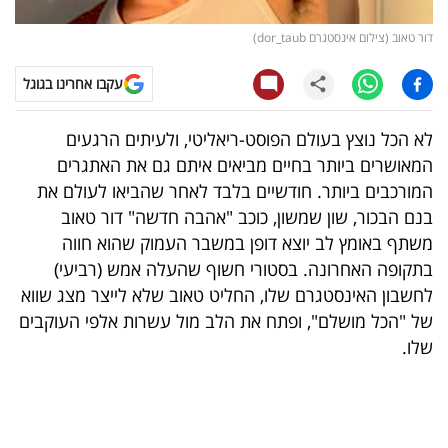
קריפטו
דור טאוב (צילום אינסטגרם dor_taub)
עקבו אחרינו בגוגל
ויראלי
טלוויזיה
לא הכל נוצץ בעולם הפוסט-ריאליטי, ולעיתים הרגעים
המאושרים ביותר בחיים מביאים איתם גם את האתגרים
עסקי
המורכבים ביותר. חודשיים בלבד לאחר שהביאו לעולם את
ספורט
בנם הבכור, שון שמשון, כוכב "אהבה חדשה" דור טאוב
משתף באומץ לב יוצא דופן במשבר העמוק שהוא חווה
קריירה
בתקופה האחרונה. בסטורי חשוף שהעלה אמש (רביעי)
ולימודים
לחשבון האינסטגרם שלו, החליט טאוב שלא לייצר מצג שווא
של "הכל מושלם", ופתח את הלב מול עשרות אלפי העוקבים
מינויים
שלו.
רייטינג
רכב