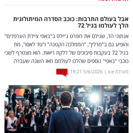
נדל"ן
אבל בעולם התרבות: כוכב הסדרה המיתולוגית
דיגיטל
הלך לעולמו בגיל 72
וטק
אנתוני הד, שגילם את רופרט ג'יילס ב"באפי ציידת הערפדים"
והופיע גם ב"מרלין", "הממלכה הקטנה" ו"טד לאסו", מת
שיווק
בגיל 72 בעקבות סיבוכים של דלקת ריאות. הוא מצטרף לשני
ופרסום
כוכבי "באפי" נוספים שהלכו לעולמם מאז השנה שעברה
משפט
מערכת ice
|
5/6/2026
19:21
מדדים
ומחקרים
דעות
רכילות
עסקית