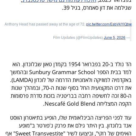
40
שגילמה את דון סאמרס, בגיל 39.
Anthony Head has passed away at the age of 72.
pic.twitter.com/EsbVkYlQbw
שיתופי
June 5, 2026
— Film Updates (@FilmUpdates)
פעולה
הד נולד ב-20 בפברואר 1954 בקמדן טאון שבלונדון. הוא
דרושים
למד בבית הספר Sunbury Grammar School ובהמשך
באקדמיה למוזיקה ולאמנויות הדרמה של לונדון (LAMDA).
ניוזלטרים
את דרכו המקצועית החל בסוף שנות ה-70, ובמהלך שנות
ה-80 זכה לחשיפה רחבה בבריטניה בזכות סדרת פרסומות
הקפה המצליחה Nescafé Gold Blend.
מייל
אדום
עוד לפני הפריצה הבינלאומית שלו, הופיע בתיאטרון הווסט
אנד בלונדון. בין היתר גילם את פרנק נ'פורטר ב"מופע
האימים של רוקי", וביצועו לשיר "Sweet Transvestite" אף