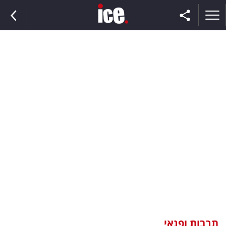
ראשי
הנבחרת
השוק
תקשורת
ומדיה
כסף
וצרכנות
תרבות ופנאי