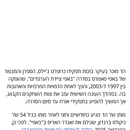
בריאות
תרבות
ופנאי
תיירות
TOP-
5
הד מוכר בעיקר בזכות תפקידו כרופרט ג'יילס, הספרן והמנטור
של באפי סאמרס בסדרה "באפי ציידת הערפדים", שהופקה
המילון
בין 1997 ל-2003, והפך לאחת הדמויות המרכזיות והאהובות
הכלכלי
בה. במהלך העונה השישית עזב את צוות השחקנים הקבוע,
אך המשיך להופיע בתפקידי אורח עד סיום הסדרה.
פודקאסט
מותו של הד מגיע כחודשיים וחצי לאחר מותו בגיל 54 של
40
ניקולס ברנדון, שגילם את זאנדר האריס ב"באפי". לפני כן,
UNDER
בפברואר 2025,
הלכה לעולמה גם מישל טרכטנברג
,