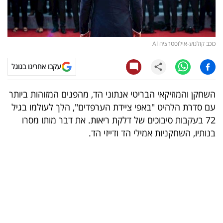
קריפטו
ויראלי
כוכב קולנוע-אילוסטרציה AI
טלוויזיה
עקבו אחרינו בגוגל
עסקי
השחקן והמוזיקאי הבריטי אנתוני הד, מהפנים המזוהות ביותר
ספורט
עם סדרת הלהיט "באפי ציידת הערפדים", הלך לעולמו בגיל
72 בעקבות סיבוכים של דלקת ריאות. את דבר מותו מסרו
קריירה
בנותיו, השחקניות אמילי הד ודייזי הד.
ולימודים
מינויים
רייטינג
רכב