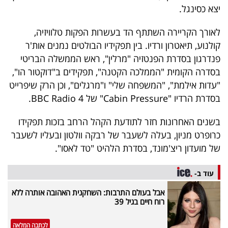
פרסמו
יצא כסינגל.
באייס
לאורך הקריירה השתתף הד בעשרות הפקות טלוויזיה,
קולנוע, תיאטרון ורדיו. בין תפקידיו הבולטים נמנים אות'ר
עקבו
פנדרגון בסדרת הפנטזיה "מרלין", ראש הממשלה הבריטי
אחרינו:
בסדרה הקומית "הממלכה הקטנה", תפקידים ב"דוקטור הו",
"עדות אילמת", "המשפחה שלי" ו"מרגלים", וכן הרק שיפרייט
בסדרת הרדיו "Cabin Pressure" של BBC Radio 4.
בשנים האחרונות חזר לתודעת הקהל הרחב בזכות תפקידו
כרופרט מניון, בעלה לשעבר של רבקה וולטון ובעליו לשעבר
של מועדון ריצ'מונד, בסדרת הלהיט "טד לאסו".
עוד ב-
אבל בעולם התרבות: השחקנית האהובה אותרה ללא
רוח חיים בגיל 39
לכתבה המלאה