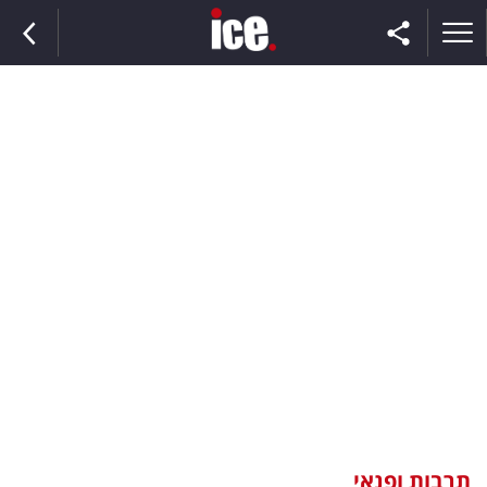
ראשי
הנבחרת
השוק
תקשורת
ומדיה
כסף
וצרכנות
תרבות ופנאי