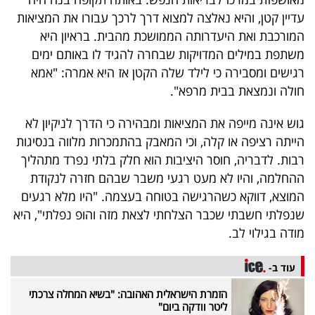
40
עדיין קטן, והיא נאלצה למצוא דרך לרכך עבורו את המציאות
המורכבת ואת היעדרותה הממושכת מהבית. בראיון היא
משתפת במילים המדויקות שבחרה להגיד לו באותם ימים
שיתופי
רגישים ומסבירה כי לילד שלה הקטן אז היא אמרה: "אמא
פעולה
חולה ונמצאת בבית מרפא".
גוש אינה מייפה את המציאות ומבהירה כי הדרך לניקיון לא
הייתה רציפה או קלה, וכי המאבק בהתמכרות מלווה בנסיגות
דרושים
רבות. לדבריה, חוסר היציבות הוא חלק בלתי נפרד מתהליך
ההחלמה, והיו לא מעט רגעי משבר שבהם חזרה לנקודת
ניוזלטרים
המוצא, דווקא כשהרגישה בטוחה בעצמה. "היו מלא רגעים
שנפלתי חשבתי שכבר הצלחתי לצאת מזה והופ נפלתי", היא
מודה בגילוי לב.
מייל
אדום
עוד ב-
הזמרת הישראלית האהובה: "בשיא המחלה צרכתי
ליטר וודקה ביום"