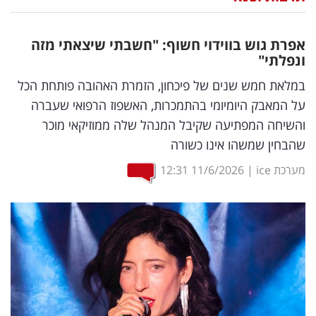
נדל"ן
אפרת גוש בווידוי חשוף: "חשבתי שיצאתי מזה
דיגיטל
ונפלתי"
וטק
במלאת חמש שנים של פיכחון, הזמרת האהובה פותחת הכל
על המאבק היומיומי בהתמכרות, האשפוז הרפואי שעברה
שיווק
והשיחה המפתיעה שקיבל המנהל שלה ממוזיקאי מוכר
ופרסום
שהבחין שמשהו אינו כשורה
משפט
מערכת ice
|
11/6/2026
12:31
מדדים
ומחקרים
דעות
רכילות
עסקית