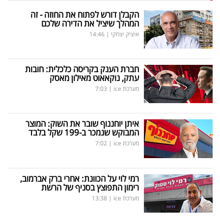
הקבלן דורש לפתוח את החוזה - זה
המהלך שיציל את הדירה שלכם
איציק יצחקי
|
14:46
חברת הענק בקריסה כלכלית: חובות
עתק, נוקאאוט מאילון מאסק
מערכת ice
|
7:03
איתן יוחננוף שובר את השוק: המוצר
המבוקש שנמכר ב-199 שקל בלבד
מערכת ice
|
7:02
רמי לוי על הכוונת: אחרי ברק אברמוב,
רימון התפוצץ בסניף של הרשת
מערכת ice
|
13:38