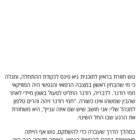
בריאות
תרבות
ופנאי
תיירות
TOP-
5
גוש חוזרת בראיון לתוכנית גיא פינס לנקודת ההתחלה, ומגלה
כי מי שהבחין ראשון במצבה הרפואי והנפשי היה המוזיקאי
המילון
חמי רודנר. לדבריה, רודנר החליט לפעול באופן מיידי לאחר
הכלכלי
שהבין שמשהו אינו כשורה. "חמי רודנר זיהה והרים טלפון
למנהל שלי: אני חושב שיש שם איזה עניין", היא משחזרת
פודקאסט
את הרגע שבו החל השינוי.
40
במהלך הדרך שעברה כדי להשתקם, גוש אף הייתה
UNDER
מאושפזת במרכז לבריאות הנפש. באותה תקופה בנה היה