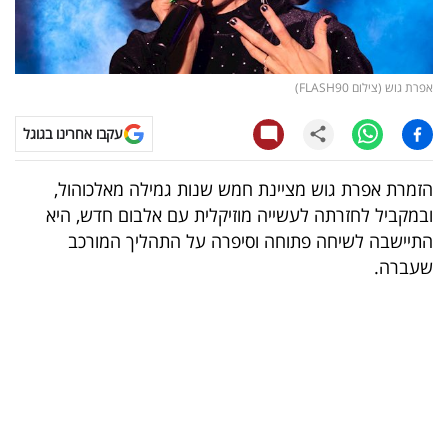
קריפטו
ויראלי
אפרת גוש (צילום FLASH90)
טלוויזיה
עקבו אחרינו בגוגל
עסקי
הזמרת אפרת גוש מציינת חמש שנות גמילה מאלכוהול,
ספורט
ובמקביל לחזרתה לעשייה מוזיקלית עם אלבום חדש, היא
התיישבה לשיחה פתוחה וסיפרה על התהליך המורכב
קריירה
שעברה.
ולימודים
מינויים
רייטינג
רכב