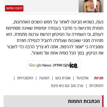
פרסמו
לכתבה המלאה
באייס
עקבו
כעת, כשהיא מביטה לאחור על חמש השנים האחרונות,
הזמרת מדגישה כי מדובר בעבודה יומיומית שאינה מסתיימת
אחרינו:
לעולם, וכי השמירה על הפיכחון דורשת ערנות מתמדת. היא
מזהירה מפני שאננות שעלולה להוביל לנפילה חוזרת
ומסבירה כי "אסור להרפות. אתה לא צריך הרבה כדי לשבור
את הניקיון. בסך הכל כוסית אחת של משהו".
עקבו אחרינו
תגיות
אלכוהול
|
אפרת גוש
|
הופעה
|
התמכרויות
|
התמכרות
|
ערב טוב עם גיא פינס
הכתבות החמות