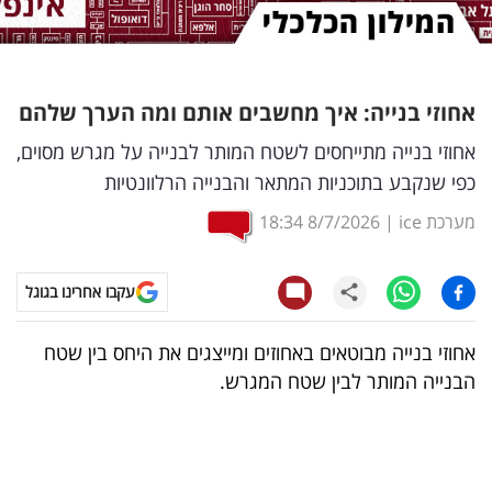
נדל"ן
דיגיטל
אחוזי בנייה: איך מחשבים אותם ומה הערך שלהם
וטק
אחוזי בנייה מתייחסים לשטח המותר לבנייה על מגרש מסוים,
שיווק
כפי שנקבע בתוכניות המתאר והבנייה הרלוונטיות
ופרסום
מערכת ice
|
8/7/2026
18:34
משפט
עקבו אחרינו בגוגל
מדדים
ומחקרים
אחוזי בנייה מבוטאים באחוזים ומייצגים את היחס בין שטח
הבנייה המותר לבין שטח המגרש.
דעות
רכילות
עסקית