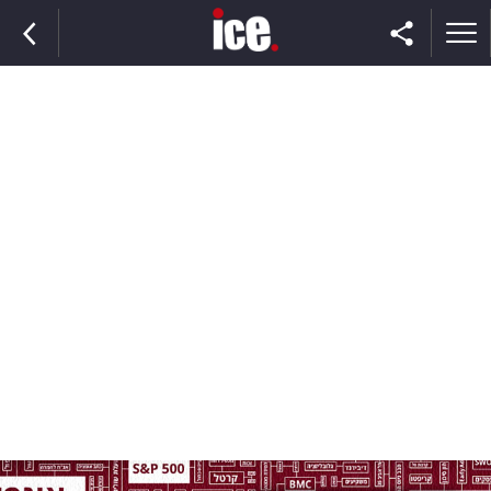
ראשי
הנבחרת
השוק
תקשורת
ומדיה
כסף
וצרכנות