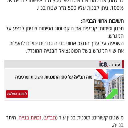
לדוגמה, אם למגרש בשטח של 500 מ"ר יש אחוזי בנייה של
100%, ניתן לבנות עליו 500 מ"ר שטח בנוי.
בריאות
חשיבות אחוזי הבנייה:
תרבות
תכנון ופיתוח: קובעים את היקף וסוג הפיתוח שניתן לבצע על
ופנאי
המגרש.
השפעה על ערך הנכס: אחוזי בנייה גבוהים יכולים להעלות
תיירות
את שווי המגרש בשל הפוטנציאל הבנייה המוגדל.
TOP-
עוד ב-
5
מזה תב"ע? על סוגי התוכניות השונות ומרכיביה
המילון
הכלכלי
לכתבה המלאה
פודקאסט
40
מושגים קשורים: תוכנית בניין עיר (
תב"ע
),
זכויות בנייה
, היתר
UNDER
בנייה.