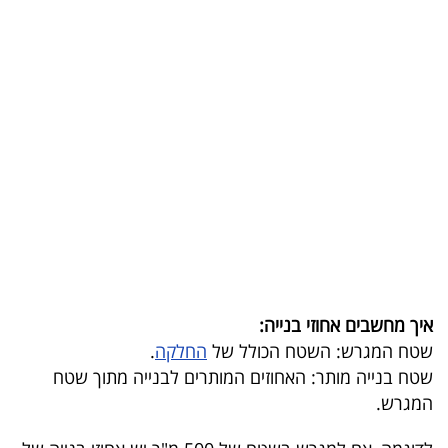
קריפטו
ויראלי
טלוויזיה
עסקי
ספורט
קריירה
ולימודים
איך מחשבים אחוזי בנייה:
מינויים
שטח המגרש: השטח הכולל של
החלקה
.
שטח בנייה מותר: האחוזים המותרים לבנייה מתוך שטח
רייטינג
המגרש.
רכב