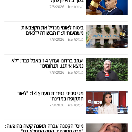
בסך 5 מיליון שקל
פרסמו
מערכת ice
|
7/8/2026
באייס
עקבו
ביטוח לאומי מגדיל את הקצבאות
משמעותית: זו הבשורה לזכאים
אחרינו:
מערכת ice
|
7/8/2026
יעקב ברדוגו וערוץ 14 באבל כבד: "לא
נמצא איתנו. תנחומינו"
מערכת ice
|
7/8/2026
מגי טביבי נפרדת מערוץ 14: "לאור
התקופה במדינה"
מערכת ice
|
7/8/2026
מיכל הקטנה עברה תאונה קשה בהופעה:
"מכה מטורפת, הפה התמלא דם"