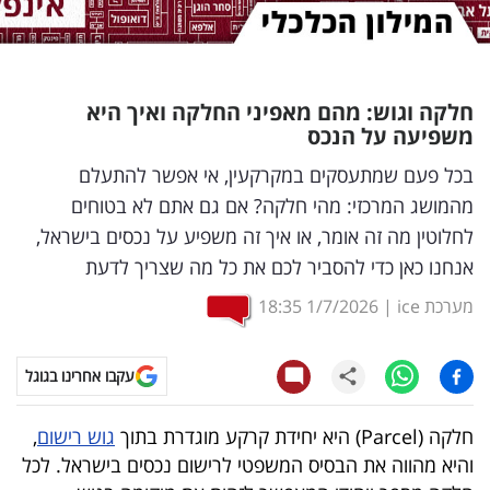
נדל"ן
דיגיטל
חלקה וגוש: מהם מאפיני החלקה ואיך היא
וטק
משפיעה על הנכס
שיווק
בכל פעם שמתעסקים במקרקעין, אי אפשר להתעלם
מהמושג המרכזי: מהי חלקה? אם גם אתם לא בטוחים
ופרסום
לחלוטין מה זה אומר, או איך זה משפיע על נכסים בישראל,
משפט
אנחנו כאן כדי להסביר לכם את כל מה שצריך לדעת
מערכת ice
|
1/7/2026
18:35
מדדים
ומחקרים
עקבו אחרינו בגוגל
דעות
חלקה (Parcel) היא יחידת קרקע מוגדרת בתוך
גוש רישום
,
רכילות
והיא מהווה את הבסיס המשפטי לרישום נכסים בישראל. לכל
עסקית