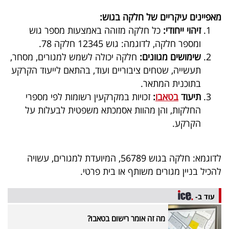
בריאות
מאפיינים עיקריים של חלקה בגוש:
זיהוי ייחודי:
כל חלקה מזוהה באמצעות מספר גוש
תרבות
ומספר חלקה, לדוגמה: גוש 12345 חלקה 78.
ופנאי
שימושים מגוונים:
חלקה יכולה לשמש למגורים, מסחר,
תעשייה, שטחים ציבוריים ועוד, בהתאם לייעוד הקרקע
תיירות
בתוכנית המתאר.
תיעוד
בטאבו
:
זכויות במקרקעין רשומות לפי מספרי
TOP-
החלקות, והן מהוות אסמכתא משפטית לבעלות על
5
הקרקע.
המילון
לדוגמא: חלקה בגוש 56789, המיועדת למגורים, עשויה
הכלכלי
להכיל בניין מגורים משותף או בית פרטי.
פודקאסט
עוד ב-
40
מה זה אומר רישום בטאבו?
UNDER