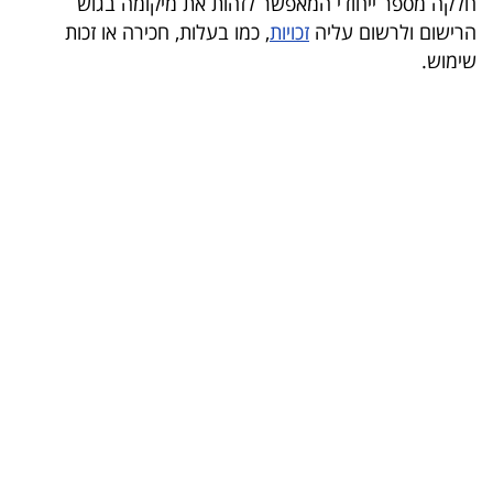
חלקה מספר ייחודי המאפשר לזהות את מיקומה בגוש
הרישום ולרשום עליה
זכויות
, כמו בעלות, חכירה או זכות
קריפטו
שימוש.
ויראלי
טלוויזיה
עסקי
ספורט
קריירה
ולימודים
מינויים
רייטינג
רכב