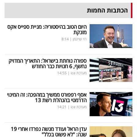
פרסמו
הכתבות החמות
באייס
היום הטוב בהיסטוריה: מניית ספייס אקס
עקבו
מזנקת
אחרינו:
רוי שיינמן
|
8:14
ספורה נוחתת בישראל: התאריך המדויק
נחשף, 6 חנויות כבר החודש
מערכת ice
|
14:55
אסף רפפורט ממשיך במהפכה: זה המינוי
הדרמטי בהנהלת רשת 13
מערכת ice
|
14:21
עדן הראל ועודד מנשה נפרדו אחרי 19
שנה: "לא פשוט בכלל"