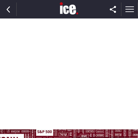
ראשי
הנבחרת
השוק
תקשורת
ומדיה
כסף
וצרכנות