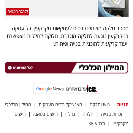
40
לכתבה המלאה
מספר חלקה משמש כבסיס לעסקאות מקרקעין, כל עסקה
שיתופי
במקרקעין נוגעת לחלקה מוגדרת. חלוקה לחלקות מאפשרת
פעולה
ייעוד קרקעות לתוכניות בנייה ופיתוח.
דרושים
ניוזלטרים
עקבו אחרינו
מייל
תגיות
גוש וחלקה
|
האנציקלופדיה העסקית
|
המילון הכלכלי
אדום
|
זכויות בנייה
|
חלקה
|
נדל"ן
|
רישום בטאבו
|
רישום
מקרקעין
|
תמ"א 38