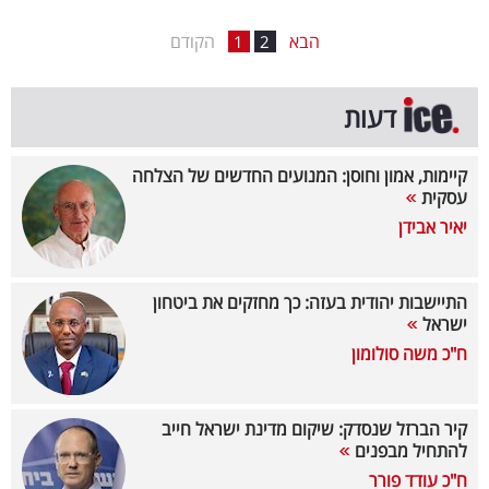
בריאות
הבא
הקודם
1
2
תרבות
דעות
ופנאי
תיירות
קיימות, אמון וחוסן: המנועים החדשים של הצלחה
עסקית
TOP-
יאיר אבידן
5
התיישבות יהודית בעזה: כך מחזקים את ביטחון
המילון
ישראל
הכלכלי
ח"כ משה סולומון
פודקאסט
קיר הברזל שנסדק: שיקום מדינת ישראל חייב
40
להתחיל מבפנים
UNDER
ח"כ עודד פורר