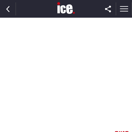
ראשי
הנבחרת
השוק
תקשורת
ומדיה
כסף
וצרכנות