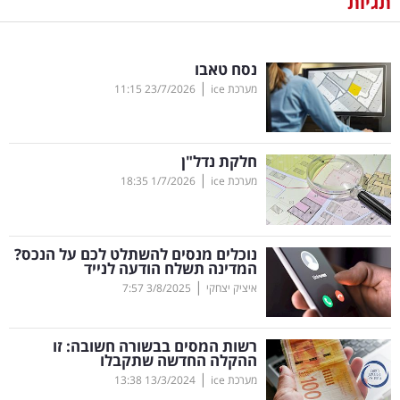
תגיות
נדל"ן
נסח טאבו
דיגיטל
|
מערכת ice
23/7/2026
11:15
וטק
שיווק
חלקת נדל"ן
ופרסום
|
מערכת ice
1/7/2026
18:35
משפט
נוכלים מנסים להשתלט לכם על הנכס?
מדדים
המדינה תשלח הודעה לנייד
ומחקרים
|
איציק יצחקי
3/8/2025
7:57
דעות
רשות המסים בבשורה חשובה: זו
ההקלה החדשה שתקבלו
רכילות
|
מערכת ice
13/3/2024
13:38
עסקית