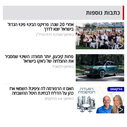
פרסמו
באייס
כתבות נוספות
אחרי 20 שנה: פרויקט הבינוי פינוי הגדול
עקבו
בישראל יוצא לדרך
אחרינו:
בשיתוף מערכת זירת הנדל"ן
פחות קיבעון, יותר תמורה: השינוי שמסביר
את ההצלחה של ג'אקו בישראל
בשיתוף כלמוביל
האם זו הרפורמה לה ציפינו? השמאי ארז
כהן על הדו"ח לבחינת היטל ההשבחה
בשיתוף ice פרויקטים