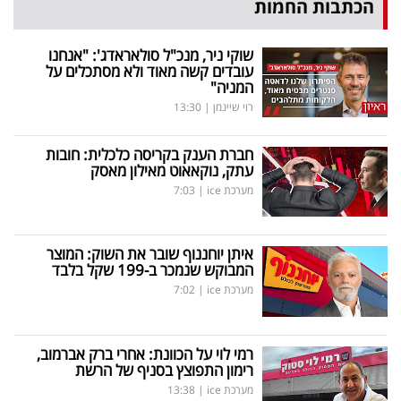
הכתבות החמות
שוקי ניר, מנכ"ל סולאראדג': "אנחנו
עובדים קשה מאוד ולא מסתכלים על
המניה"
רוי שיינמן
|
13:30
חברת הענק בקריסה כלכלית: חובות
עתק, נוקאאוט מאילון מאסק
מערכת ice
|
7:03
איתן יוחננוף שובר את השוק: המוצר
המבוקש שנמכר ב-199 שקל בלבד
מערכת ice
|
7:02
רמי לוי על הכוונת: אחרי ברק אברמוב,
רימון התפוצץ בסניף של הרשת
מערכת ice
|
13:38