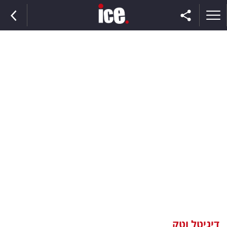
ראשי
הנבחרת
השוק
תקשורת
ומדיה
כסף
וצרכנות
דיגיטל וטק