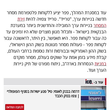
40
עוד במסגרת המהלך, פפר יציע ללקוחות פלטפורמת מסחר
חדשה בניירות ערך, "טרייד". טרייד צפויה להיות
זירת
שיתופי
המסחר
בניירות ערך המובילה והחדשנית ביותר במערכת
פעולה
הבנקאית בישראל - ותכלול מגוון מוצרים שלא היו זמינים עד
כה עבור לקוחות פפר. היא תאפשר, בין היתר, לראשונה עבור
לקוחות פפר - פעולות מסחר מגוונות בשוק ההון הישראלי,
בשוק ההון האמריקאי ובבורסות זרות נוספות ברחבי העולם,
דרושים
קבלת מידע בזמן אמת על שווקים בעולם, מסחר מוקדם
במניות
הנסחרות בארה"ב, ניתוח מפורט של תיק ניירות
ניוזלטרים
הערך ועוד.
עוד ב-
מייל
דרמה בבנק לאומי: טיל פגע ישירות בסניף הפופולרי
אדום
| צפו בנזק הכבד
לכתבה המלאה