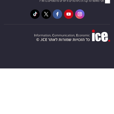
אני מאשר/ת קבלת ניוזלטרים ודיוורים פרסומיים בדוא"ל
I
nformation,
C
ommunication,
E
conomic
כל הזכויות שמורות לאתר ICE. ©