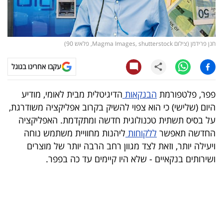
קריפטו
ויראלי
חנן פרידמן (צילום Magma Images, shutterstock, פלאש 90)
טלוויזיה
עקבו אחרינו בגוגל
עסקי
פפר, פלטפורמת
הבנקאות
הדיגיטלית מבית לאומי, מודיע
ספורט
היום (שלישי) כי הוא צפוי להשיק בקרוב אפליקציה משודרגת,
על בסיס תשתית טכנולוגית חדשה ומתקדמת. האפליקציה
קריירה
החדשה תאפשר
ללקוחות
ליהנות מחוויית משתמש נוחה
ולימודים
ויעילה יותר, וזאת לצד מגוון רחב הרבה יותר של מוצרים
ושירותים בנקאיים - שלא היו קיימים עד כה בפפר.
מינויים
רייטינג
רכב