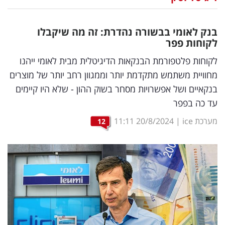
נדל"ן
בנק לאומי בבשורה נהדרת: זה מה שיקבלו
דיגיטל
לקוחות פפר
וטק
לקוחות פלטפורמת הבנקאות הדיגיטלית מבית לאומי ייהנו
מחוויית משתמש מתקדמת יותר וממגוון רחב יותר של מוצרים
שיווק
בנקאיים ושל אפשרויות מסחר בשוק ההון - שלא היו קיימים
ופרסום
עד כה בפפר
משפט
מערכת ice
|
20/8/2024
11:11
12
מדדים
ומחקרים
דעות
רכילות
עסקית