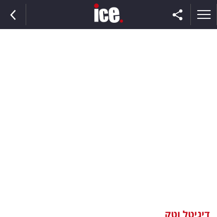
ראשי
הנבחרת
השוק
תקשורת
ומדיה
כסף
וצרכנות
דיגיטל וטק