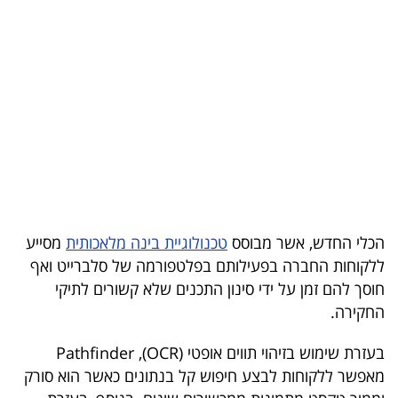
בריאות
תרבות
ופנאי
תיירות
TOP-
5
הכלי החדש, אשר מבוסס
טכנולוגיית בינה מלאכותית
מסייע
המילון
ללקוחות החברה בפעילותם בפלטפורמה של סלברייט ואף
הכלכלי
חוסך להם זמן על ידי סינון התכנים שלא קשורים לתיקי
החקירה.
פודקאסט
בעזרת שימוש בזיהוי תווים אופטי (OCR), Pathfinder
40
מאפשר ללקוחות לבצע חיפוש קל בנתונים כאשר הוא סורק
UNDER