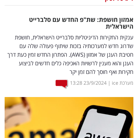
נדל"ן
אמזון חושפת: שת"פ החדש עם סלברייט
דיגיטל
הישראלית
וטק
ענקית החקירות הדיגיטליות סלברייט הישראלית, חושפת
שדרוג חדש למערכותיה בזכות שיתוף פעולה שלה עם
שיווק
חטיבת הענן של אמזון (AWS). הפתרון החדש זמין כעת דרך
ופרסום
הענן והוא מענין לרשויות האכיפה כלים חדשים לביצוע
חקירות ואף חוסך להם זמן יקר
משפט
מערכת ice
|
23/9/2024
13:28
מדדים
ומחקרים
דעות
רכילות
עסקית