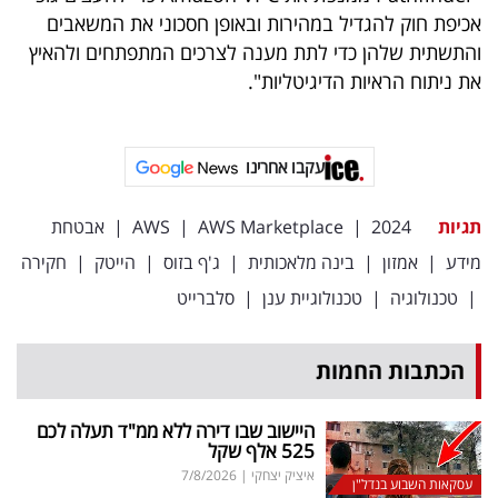
פרסמו
אכיפת חוק להגדיל במהירות ובאופן חסכוני את המשאבים
באייס
והתשתית שלהן כדי לתת מענה לצרכים המתפתחים ולהאיץ
את ניתוח הראיות הדיגיטליות".
עקבו
אחרינו:
עקבו אחרינו
תגיות
2024
|
AWS Marketplace
|
AWS
|
אבטחת
מידע
|
אמזון
|
בינה מלאכותית
|
ג'ף בזוס
|
הייטק
|
חקירה
|
טכנולוגיה
|
טכנולוגיית ענן
|
סלברייט
הכתבות החמות
היישוב שבו דירה ללא ממ"ד תעלה לכם
525 אלף שקל
איציק יצחקי
|
7/8/2026
עסקאות השבוע בנדל"ן