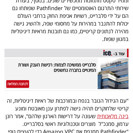
וממיר טקסט מתמונות ממכשירים שונים. בנוסף, בעזרת
40
שירותי התרגום האוטומטיים של Pathfinder שפותחו גם
הם על ידי סלברייט, רשויות אכיפת החוק ברחבי העולם
יכולות להתגבר במהירות על מחסומי שפה, ולהשיג גישה
שיתופי
מהירה לנתונים קריטיים, כמו גם תובנות מראיות דיגיטליות
פעולה
במגוון שפות.
עוד ב-
סלברייט ממשיכה לצמוח: רכישת הענק ושורת
דרושים
המינויים בחברה נחשפים
ניוזלטרים
לכתבה המלאה
"עם הגידול הגובר בנפח ובמורכבות של ראיות דיגיטליות, זה
מייל
קריטי שלחוקרים תהיה גישה לפתרון ענן מאובטח ומונע
אדום
בינה מלאכותית
שעונה על דרישות הארגון שלהם", אמר רונן
ערמון, סמנכ"ל מוצרים וטכנולוגיות ראשי בסלברייט.
"Pathfinder ממנפת את Amazon VPC כדי להעצים גופי