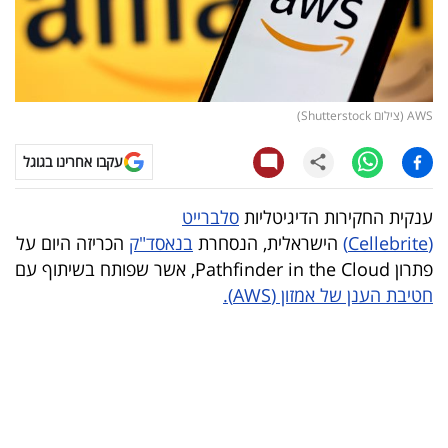
קריפטו
ויראלי
AWS (צילום Shutterstock)
טלוויזיה
עקבו אחרינו בגוגל
עסקי
ספורט
ענקית החקירות הדיגיטליות
סלברייט
(Cellebrite)
הישראלית, הנסחרת
בנאסד"ק
הכריזה היום על
קריירה
פתרון Pathfinder in the Cloud, אשר שפותח בשיתוף עם
ולימודים
חטיבת הענן של אמזון (AWS).
מינויים
רייטינג
רכב