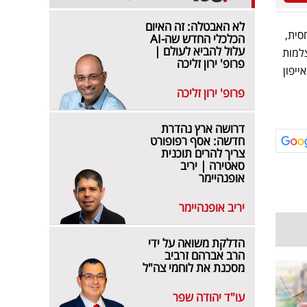
לא האבטלה: זה האיום
רוכים יחסית,
הכלכלי החדש שה-AI
עלול להביא לעולם |
צלמות
פרופ' ירון זליכה
-10 מיליון יחידות מהאייפון
פרופ' ירון זליכה
דרושה ארץ נהדרת
חדשה: אסף רפופורט
צריך להרים תוכנית
סאטירה | יריב
אופנהיימר
יריב אופנהיימר
הדלקת משואה על ידי
הרב אברהם זרביב
מסכנת את לוחמי צה"ל
עו"ד יהודה שפר