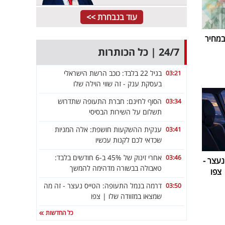
עוד בנבחרת >>
במחיר
24/7 | כל הכותרות
בגיל 22 בלבד: כוכב הרשת הישראלי
03:21
בעסקת ענק - זה שווי הוילה שלו
הסוף לחינם: חברת התעופה שתדרוש
03:34
תשלום על השירות הבסיסי
ענקית ההשקעות חושפת: אלה המניות
03:41
שכדאי לכם לקנות עכשיו
אחרי זינוק של 45% ב-6 חודשים בלבד:
03:46
עצר -
טאבולה בבשורה מדהימה להמשך
צפו
דרמה בנמל התעופה: הטייס נעצר - זה מה
03:50
שמצאו במזוודה שלו | צפו
כל החדשות