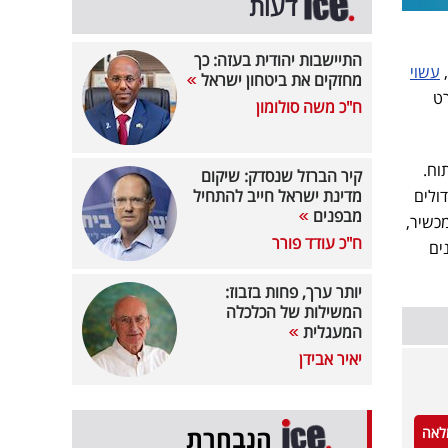
דעות
התיישבות יהודית בעזה: כך
,
עשוי
מחזקים את ביטחון ישראל
רט
ח"כ משה סולומון
"מ כאשר הוא פתוח.
קיר הברזל שנסדק: שיקום
ם הגדולים
מדינת ישראל חייב להתחיל
מבפנים
כשיר,
ח"כ עודד פורר
ים
יותר ערך, פחות בזבוז:
המשילות של הכלכלה
המעגלית
יאיר אבידן
הנבחרת
לאה