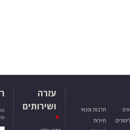
עזרה
רו
ושירותים
ורט
תרבות ופנאי
הרש
עול
לימודים
תיירות