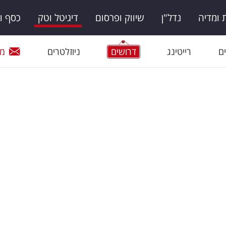
ומדיה
נדל"ן
שיווק ופרסום
דיגיטל וטק
כסף ו
ם
רייטינג
דרושים
ניוזלטרים
מי