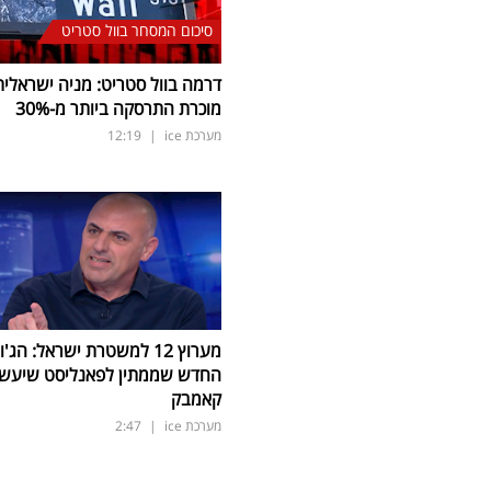
סיכום המסחר בוול סטריט
דרמה בוול סטריט: מניה ישראלית
מוכרת התרסקה ביותר מ-30
%
מערכת ice
|
12:19
מערוץ 12 למשטרת ישראל: הג'ו
החדש שממתין לפאנליסט שיעש
קאמבק
מערכת ice
|
2:47