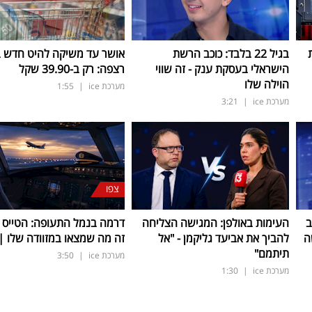
בגיל 22 בלבד: כוכב הרשת
אושר עד משיקה להיט חדש 
הישראלי בעסקת ענק - זה שווי
רצפה: רק ב-39.90 שקל
הוילה שלו
מערכת ice
|
1:55
מערכת ice
|
3:21
צפו
ב
העימות באולפן: המגישה הצליחה
דרמה בנמל התעופה: הטייס נ
ה
להביך את אביעד גליקמן - "אל
זה מה שמצאו במזוודה שלו | 
תיתמם"
מערכת ice
|
3:50
מערכת ice
|
1:30