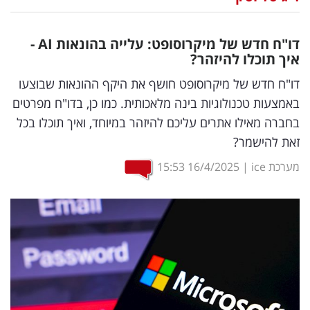
נדל"ן
דו"ח חדש של מיקרוסופט: עלייה בהונאות
AI
-
דיגיטל
איך תוכלו להיזהר?
וטק
דו"ח חדש של מיקרוסופט חושף את היקף ההונאות שבוצעו
באמצעות טכנולוגיות בינה מלאכותית. כמו כן, בדו"ח מפרטים
שיווק
בחברה מאילו אתרים עליכם להיזהר במיוחד, ואיך תוכלו בכל
ופרסום
זאת להישמר?
משפט
מערכת ice
|
16/4/2025
15:53
מדדים
ומחקרים
דעות
רכילות
עסקית