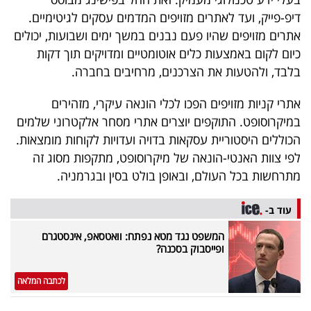
40
דיפ-פייק, ועד לאתרים מזויפים המדמים עסקים לגיטימיים.
אתרים מזויפים שהיו פעם נבנים במשך ימים ושבועות, יכולים
כיום לקום באמצעות כלים אוטומטיים ומדויקים תוך דקות
שיתופי
בלבד, ולהטעות את הצרכנים, מרחיבים בחברה.
פעולה
אתרי קניות מזויפים הפכו לכלי הונאה עיקרי, מזהירים
במיקרוסופט. התוקפים יוצרים אתרי מסחר אלקטרוני שלמים
הכוללים היסטוריית עסקאות בדויה ועדויות לקוחות מומצאות.
דרושים
לפי צוות האנטי-הונאה של מיקרוסופט, מתקפות מסוג זה
מתרחשות בכל העולם, ובאופן בולט בסין ובגרמניה.
ניוזלטרים
עוד ב-
המשפט נגד מטא נפתח: וואטסאפ, אינסטגרם
מייל
ופייסבוק בסכנה?
אדום
לכתבה המלאה