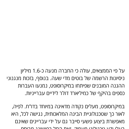
בריאות
תרבות
ופנאי
תיירות
TOP-
5
על פי הממצאים, עולה כי החברה מנעה כ-1.6 מיליון
ניסיונות הרשמה של בוטים מדי שעה. בנוסף, בזכות מנגנוני
המילון
ההגנה המובנים שפיתחו במיקרוסופט, נמנעו העברות
הכלכלי
כספים בהיקף של כמיליארד דולר לידיים עברייניות.
פודקאסט
במיקרוסופט, מעלים נקודה מדאיגה במיוחד בדו"ח. לפיה,
לאור כך שטכנולוגיית הבינה המלאכותית, נגישה לכל, היא
40
מאפשרת ביצוע פשעי סייבר גם על ידי עבריינים שאינם
UNDER
בעלי ידע טכנולוגי מעמיק. זאת החל בפישינג מבוסס