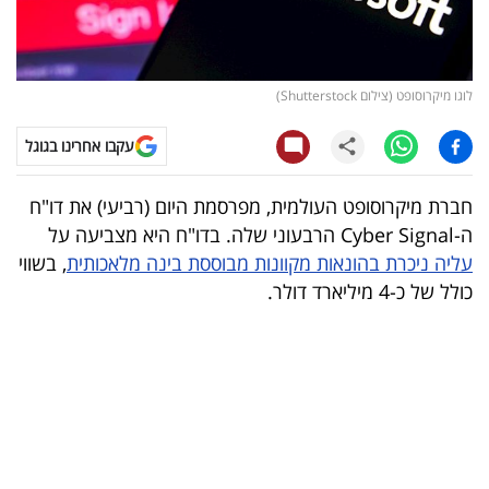
קריפטו
ויראלי
לוגו מיקרוסופט (צילום Shutterstock)
טלוויזיה
עקבו אחרינו בגוגל
עסקי
חברת מיקרוסופט העולמית, מפרסמת היום (רביעי) את דו"ח
ספורט
ה-Cyber Signal הרבעוני שלה. בדו"ח היא מצביעה על
עליה ניכרת בהונאות מקוונות מבוססת בינה מלאכותית
, בשווי
קריירה
כולל של כ-4 מיליארד דולר.
ולימודים
מינויים
רייטינג
רכב