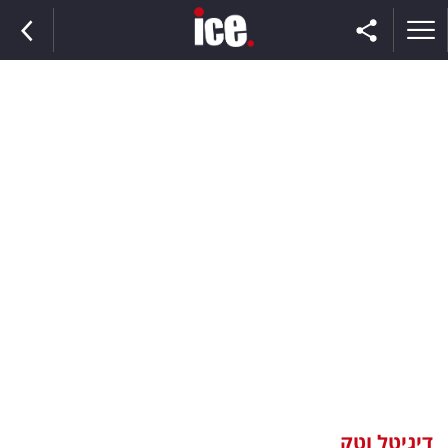
ראשי
הנבחרת
השוק
תקשורת
ומדיה
כסף
וצרכנות
דיגיטל וטק