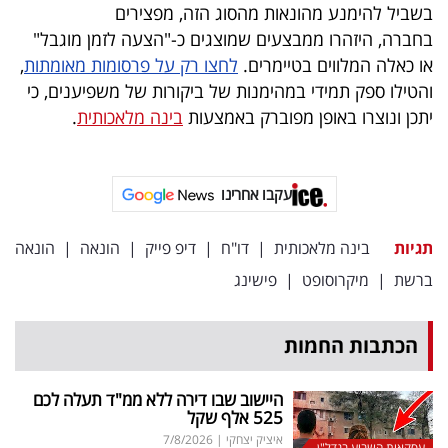
פרסמו
בשביל להימנע מהונאות מהסוג הזה, מפצירים
בחברה, היזהרו ממבצעים שמוצגים כ-"הצעה לזמן מוגבל"
באייס
או כאלה המלווים בטיימרים.
לחצו רק על פרסומות מאומתות
,
עקבו
והטילו ספק תמידי במהימנות של ביקורות של משפיענים, כי
יתכן ונוצרו באופן מפוברק באמצעות
בינה מלאכותית
.
אחרינו:
עקבו אחרינו
תגיות
בינה מלאכותית
|
דו"ח
|
דיפ פייק
|
הונאה
|
הונאה
ברשת
|
מיקרוסופט
|
פישינג
הכתבות החמות
היישוב שבו דירה ללא ממ"ד תעלה לכם
525 אלף שקל
איציק יצחקי
|
7/8/2026
עסקאות השבוע בנדל"ן