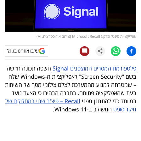
קריפטו
ויראלי
אפליקציית סיגנל וברקע Microsoft Recall (צילום אילוסטרציה, AI)
טלוויזיה
עקבו אחרינו בגוגל
עסקי
ספורט
פלטפורמת המסרים המוצפנים Signal
חשפה תכונה חדשה
בשם "Screen Security" לאפליקציית ה-Windows שלה
קריירה
– שמטרתה למנוע מהמערכת לצלם צילומי מסך של השיחות
ולימודים
בעת שהאפליקציה פתוחה. בחברה הבהירו כי הצעד נועד
במיוחד כדי להתגונן מפני
Recall – פיצ'ר שנוי במחלוקת של
מינויים
מיקרוסופט
המשולב ב-Windows 11.
רייטינג
רכב