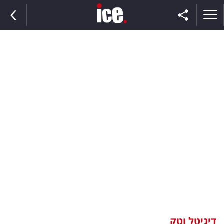
ראשי
הנבחרת
השוק
תקשורת
ומדיה
כסף
וצרכנות
דיגיטל וטק