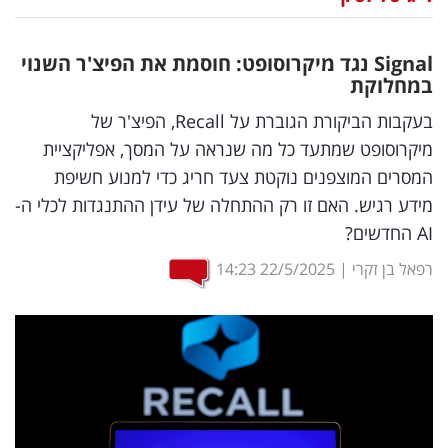
נדל"ן
Signal
נגד מיקרוסופט: חוסמת את הפיצ'ר השנוי
דיגיטל
במחלוקת
וטק
בעקבות הביקורת הגוברת על Recall, הפיצ'ר של
מיקרוסופט שמתעד כל מה שנראה על המסך, אפליקציית
שיווק
המסרים המוצפנים נוקטת צעד חריג כדי למנוע חשיפת
ופרסום
מידע רגיש. האם זו רק ההתחלה של עידן ההתנגדות לכלי ה-
AI החדשים?
משפט
רפאל בן זקרי
|
22/5/2025
14:23
מדדים
ומחקרים
דעות
רכילות
עסקית