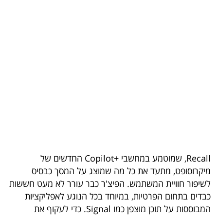
בריאות
תרבות
ופנאי
תיירות
TOP-
5
המילון
הכלכלי
Recall, שמוטמע במחשבי +Copilot החדשים של
מיקרוסופט, מתעד את כל מה שמוצג על המסך כבסיס
פודקאסט
לשיפור חוויית המשתמש. הפיצ'ר כבר עורר לא מעט חששות
כבדים בתחום הפרטיות, במיוחד בכל הנוגע לאפליקציות
40
המבוססות על תוכן מוצפן כמו Signal. כדי לעקוף את
UNDER