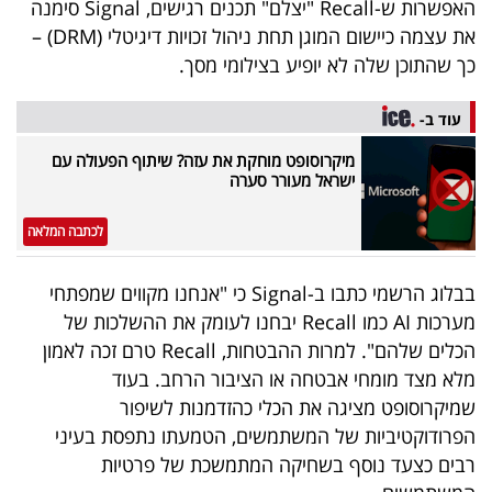
האפשרות ש-Recall "יצלם" תכנים רגישים, Signal סימנה
40
את עצמה כיישום המוגן תחת ניהול זכויות דיגיטלי (DRM) –
כך שהתוכן שלה לא יופיע בצילומי מסך.
שיתופי
עוד ב-
פעולה
מיקרוסופט מוחקת את עזה? שיתוף הפעולה עם
ישראל מעורר סערה
לכתבה המלאה
דרושים
בבלוג הרשמי כתבו ב-Signal כי "אנחנו מקווים שמפתחי
ניוזלטרים
מערכות AI כמו Recall יבחנו לעומק את ההשלכות של
הכלים שלהם". למרות ההבטחות, Recall טרם זכה לאמון
מלא מצד מומחי אבטחה או הציבור הרחב. בעוד
מייל
שמיקרוסופט מציגה את הכלי כהזדמנות לשיפור
אדום
הפרודוקטיביות של המשתמשים, הטמעתו נתפסת בעיני
רבים כצעד נוסף בשחיקה המתמשכת של פרטיות