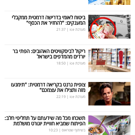
ביטוח לאומי בדרישה דרמטית ממקבלי
המענקים: "להחזיר את הכסף"
מערכת ice
|
21:37
ריקול לביסקוויטים האהובים: הפתי בר
יורדים מהמדפים בישראל
מערכת ice
|
18:50
צופית גרנט בקריאה דרמטית: "תימנעו
מזה ותצילו את עצמכם"
מערכת ice
|
22:19
תשכחו מכל מה שידעתם על תחליפי חלב:
הפיתוח שמביא חוויית יוגורט מושלמת
בשיתוף שטראוס
|
10:23