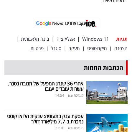
המשתמשים.
פרסמו
באייס
עקבו אחרינו
עקבו
אחרינו:
תגיות
Windows 11
|
אפליקציה
|
בינה מלאכותית
|
הצפנה
|
מיקרוסופט
|
מעקב
|
סיגנל
|
פרטיות
הכתבות החמות
אחרי 36 שנה: המפעל של תנובה נסגר,
עשרות עובדים יעזבו
מערכת ice
|
14:54
עסקת ענק בתעופה: ענקית הלואו קוסט
נמכרת ב-7.7 מיליארד דולר
מערכת ice
|
22:36