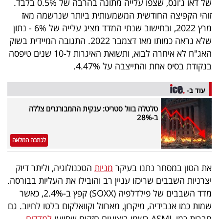
של דאו ג'ונס, שצפו עלייה מתונה בהרבה של 0.5% בלבד.
40
זוהי הקפיצה החודשית המשמעותית ביותר שנרשמה מאז
מרץ 2022, ובחישוב שנתי המדד מציג עלייה של 6% - נתון
שלא נראה כמותו מאז דצמבר 2022. התגובה המיידית בשוק
שיתופי
האג"ח לא איחרה לבוא, ותשואת האיגרות ל-10 שנים טיפסה
פעולה
בנקודת בסיס אחת והתייצבה על 4.47%.
עוד ב-
דרושים
טלטלה בוול סטריט: ענקית ההמבורגרים צללה
ב-28%
ניוזלטרים
לכתבה המלאה
את הטון במסחר נתנו בעיקר
מניות
הטכנולוגיה, וליתר דיוק
מייל
יצרניות השבבים שריכזו עניין רב והובילו את העליות בבורסה.
אדום
מדד השבבים של פילדלפיה (SOXX) קפץ ב-2.4%, כאשר
שמות כמו אנבידיה, מיקרון, מארוול וקוואלקום בלטו לחיוב. גם
חברות כמו ASML רשמו ביצועים חזקים שסייעו
למדדים