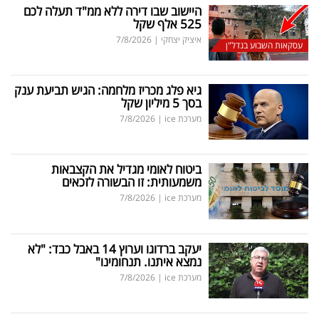
היישוב שבו דירה ללא ממ"ד תעלה לכם
525 אלף שקל
איציק יצחקי
|
7/8/2026
עסקאות השבוע בנדל"ן
גיא פלג מכריז מלחמה: הגיש תביעת ענק
בסך 5 מיליון שקל
מערכת ice
|
7/8/2026
ביטוח לאומי מגדיל את הקצבאות
משמעותית: זו הבשורה לזכאים
מערכת ice
|
7/8/2026
יעקב ברדוגו וערוץ 14 באבל כבד: "לא
נמצא איתנו. תנחומינו"
מערכת ice
|
7/8/2026