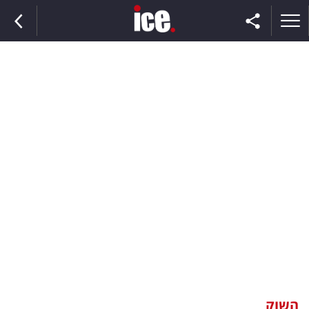
ראשי
הנבחרת
השוק
תקשורת
ומדיה
כסף
וצרכנות
השוק