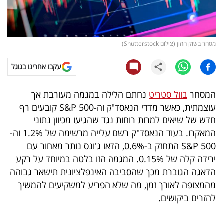
קריפטו
ויראלי
מסחר בשוק ההון (צילום Shutterstock)
טלוויזיה
עקבו אחרינו בגוגל
עסקי
המסחר
בוול סטריט
נחתם הלילה במגמה מעורבת אך
ספורט
עוצמתית, כאשר מדדי הנאסד"ק וה-S&P 500 קובעים רף
חדש של שיאים למרות רוחות נגד שהגיעו מכיוון נתוני
קריירה
המאקרו. בעוד הנאסד"ק רשם עלייה מרשימה של 1.2% וה-
ולימודים
S&P 500 התחזק ב-0.6%, הדאו ג'ונס נותר מאחור עם
ירידה קלה של 0.15%. המגמה הזו בלטה במיוחד על רקע
מינויים
הדאגה הגוברת מכך שהסביבה האינפלציונית תישאר גבוהה
מהמצופה לאורך זמן, מה שלא הפריע למשקיעים להמשיך
רייטינג
להזרים ביקושים.
רכב