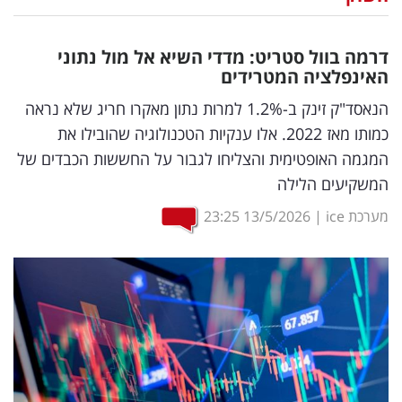
נדל"ן
דרמה בוול סטריט: מדדי השיא אל מול נתוני
דיגיטל
האינפלציה המטרידים
וטק
הנאסד"ק זינק ב-1.2% למרות נתון מאקרו חריג שלא נראה
כמותו מאז 2022. אלו ענקיות הטכנולוגיה שהובילו את
שיווק
המגמה האופטימית והצליחו לגבור על החששות הכבדים של
ופרסום
המשקיעים הלילה
משפט
מערכת ice
|
13/5/2026
23:25
מדדים
ומחקרים
דעות
רכילות
עסקית