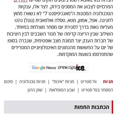
פרסמו
המרכזיים לצבוע את המסכים בירוק. לצד אלו, ענקיות
באייס
הטכנולוגיה המכונות ה"מאגניפיסנט 7" לא נשארו מחוץ
לחגיגה. אפל, אמזון, מטא, טסלה ואלפאבית (גוגל) נהנו
עקבו
מעליות נאות בדרך לסגירת יום מסחר מוצלחת במיוחד.
אחרינו:
השילוב שבין הריצה קדימה של מגזר השבבים לבין היציבות
של חברות הענק יצר תמונת מצב אופטימית, שגברה בסופו
של יום על החששות מהנתונים האינפלציוניים המטרידים
שהתפרסמו בשעות המוקדמות.
עקבו אחרינו
תגיות
וול סטריט
|
מניות "איכות"
|
מניות טכנולוגיה
|
סיכום
המסחר בוול סטריט
|
שבע המופלאות
|
שוק ההון
הכתבות החמות