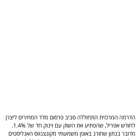
בריאות
תרבות
ופנאי
תיירות
TOP-
5
המילון
הכלכלי
פודקאסט
הדרמה המרכזית התחוללה סביב פרסום מדד המחירים ליצרן
לחודש אפריל, שהפתיע את השוק עם זינוק חד של 1.4%.
40
מדובר בנתון שחורג באופן משמעותי מקונצנזוס האנליסטים
UNDER