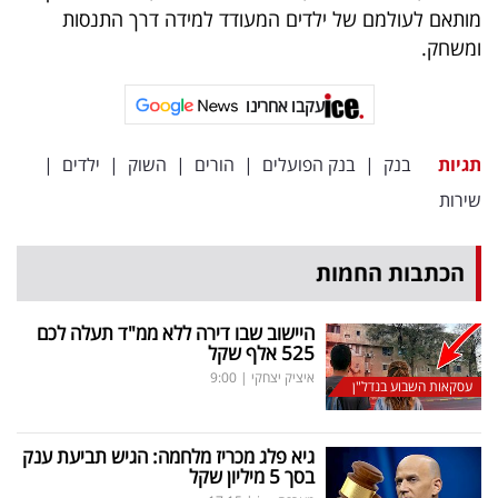
מותאם לעולמם של ילדים המעודד למידה דרך התנסות
ומשחק.
עקבו אחרינו
תגיות
בנק
|
בנק הפועלים
|
הורים
|
השוק
|
ילדים
|
שירות
הכתבות החמות
היישוב שבו דירה ללא ממ"ד תעלה לכם
525 אלף שקל
איציק יצחקי
|
9:00
עסקאות השבוע בנדל"ן
גיא פלג מכריז מלחמה: הגיש תביעת ענק
בסך 5 מיליון שקל