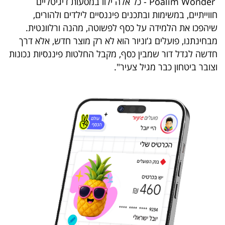
Poalim Wonder - כל אלה ילוו במסעות דיגיטליים
40
חווייתיים, במשימות ובתכנים פיננסיים לילדים ולהורים,
שיהפכו את הלמידה על כסף לפשוטה, מהנה ורלוונטית.
מבחינתנו, פועלים ג’וניור הוא לא רק מוצר חדש, אלא דרך
שיתופי
חדשה לגדל דור שמבין כסף, מקבל החלטות פיננסיות נכונות
פעולה
וצובר ביטחון כבר מגיל צעיר".
דרושים
ניוזלטרים
מייל
אדום