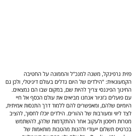
בריאות
תרבות
ופנאי
תיירות
TOP-
5
פזית גרפינקל, משנה למנכ"ל והממונה על החטיבה
הקמעונאית: "הילדים של היום גדלים בעולם דיגיטלי, ולכן גם
המילון
החינוך הפיננסי צריך להיות שם, במקום שבו הם נמצאים.
הכלכלי
עם פועלים ג’וניור אנחנו מביאים את עולם הכסף אל חיי
היומיום שלהם, ומאפשרים להם ללמוד דרך התנסות אמיתית,
פודקאסט
לצד ליווי ומעורבות של ההורים. הילדים יוכלו לחסוך, להציב
מטרות חיסכון ולעקוב אחר ההתקדמות שלהן, להשתמש
40
בכרטיס תשלום ייעודי ולהנות מהטבות מותאמות של
UNDER