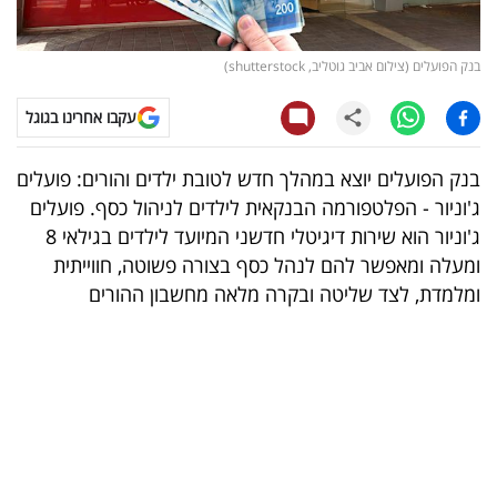
קריפטו
בנק הפועלים (צילום אביב גוטליב, shutterstock)
ויראלי
עקבו אחרינו בגוגל
טלוויזיה
בנק הפועלים יוצא במהלך חדש לטובת ילדים והורים: פועלים
עסקי
ג'וניור - הפלטפורמה הבנקאית לילדים לניהול כסף. פועלים
ספורט
ג'וניור הוא שירות דיגיטלי חדשני המיועד לילדים בגילאי 8
ומעלה ומאפשר להם לנהל כסף בצורה פשוטה, חווייתית
קריירה
ומלמדת, לצד שליטה ובקרה מלאה מחשבון ההורים
ולימודים
מינויים
רייטינג
רכב