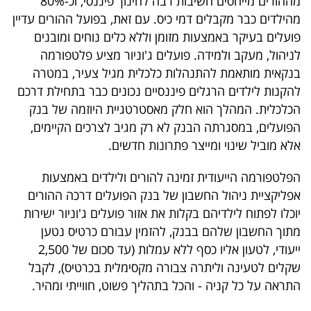
מההורים מייחסים חשיבות רבה לחינוך פיננסי, וכ-80%
מהילדים כבר מקבלים דמי כיס. עם זאת, בפועל ההורים עדיין
פועלים בעיקר באמצעות מזומן וללא כלים נוחים ומובנים
לניהול, מעקב ולמידה. פועלים ג'וניור מציע פלטפורמה
בנקאית מותאמת להתנהלות כלכלית מגיל צעיר, במטרה
להקנות לילדים הרגלים פיננסיים נכונים כבר בתחילת דרכם
הכלכלית. המהלך הוא חלק מאסטרטגיית היוזמה של בנק
הפועלים, במסגרתה הבנק לא רק מגיב לצרכים הקיימים,
אלא מוביל שינוי ומייצר פתרונות חדשים.
הפלטפורמה הייעודית זמינה להורים ולילדים באמצעות
אפליקציית ניהול החשבון של בנק הפועלים דרכה ההורים
יוכלו לפתוח לילדיהם בקלות את אזור פועלים ג'וניור ישירות
מתוך החשבון שלהם בבנק, להזמין עבורם כרטיס נטען
ייעודי, לטעון אליו כסף ללא עמלות (עד סכום של 2,500
שקלים לטעינה וליתרה צבורה מקסימלית בכרטיס), לקבל
התראה על כל קניה - והכל בתהליך פשוט, חווייתי ומהיר.