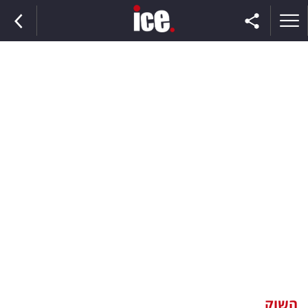
ראשי
הנבחרת
השוק
תקשורת
ומדיה
כסף
וצרכנות
השוק