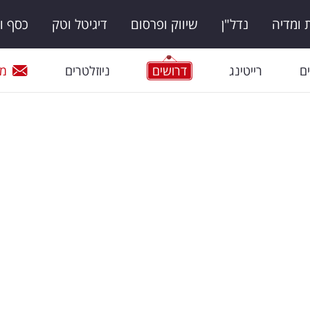
ומדיה
נדל"ן
שיווק ופרסום
דיגיטל וטק
כסף ו
ם
רייטינג
דרושים
ניוזלטרים
מי