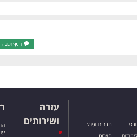
הוסף תגובה
עזרה
רו
ושירותים
ורט
תרבות ופנאי
הרש
עול
לימודים
תיירות