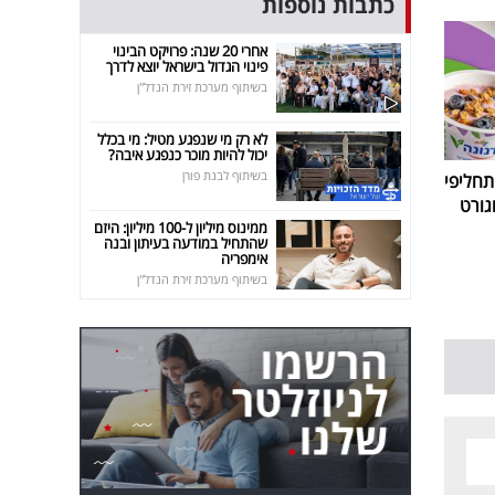
כתבות נוספות
אחרי 20 שנה: פרויקט הבינוי
פינוי הגדול בישראל יוצא לדרך
בשיתוף מערכת זירת הנדל"ן
לא רק מי שנפגע מטיל: מי בכלל
יכול להיות מוכר כנפגע איבה?
בשיתוף לבנת פורן
חליפי
גורט
ממינוס מיליון ל-100 מיליון: היזם
שהתחיל במודעה בעיתון ובנה
אימפריה
בשיתוף מערכת זירת הנדל"ן