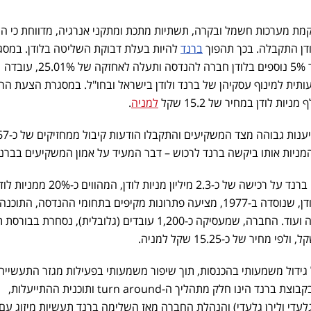
קמת מערכות חשמל ובקרה, תשתיות מתכת ומתקני אנרגיה, מדווחת כי ה
דן התקבלה. בכך תהפוך
ברנד
להיות בעלת דבוקת השליטה בלודן. במסג
הצעת הרכש תרכוש קבוצת ברנד 5% נוספים בלודן חברה להנדסה ותעלה לאחזקה של 25.01%, עובדה
 למינוף עסקיהן של ברנד ולודן בישראל ובחו"ל. במסגרת הצעת הר
למניה
.
במסגרת הצעת הרכש נרשמה היענות גבוהה מ
כזכור, לפני מספר חודשים דיווחה ברנד על רכישה של כ-2.3 מיליון מניות לודן, המהווים כ-20%
במחיר של 15.95 שקל למניה. לודן, שנוסדה ב-1977, מציעה פתרונות מקיפים בתחומי ההנדסה, ה
תהליך, טכנולוגיות סביבה, אנרגיה ועוד. החברה, שמעסיקה כ-1,200 עובדים (גלובלית), נסחרת בבור
 גידול משמעותי בהכנסות, תוך שיפור משמעותי בפעילות מגזר התעשייה
(מפעל הפלדה בירוחם). השינוי בקבוצת ברנד הינו חלק מתהליך ה-turn around ותוכנית ההתייעלות,
עדי ולירן גלעדי) והנהלת החברה מאז השלימה ברנד תעשיות מיזוג עם