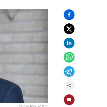
ירון סילש (צילום יפעת יוגב)