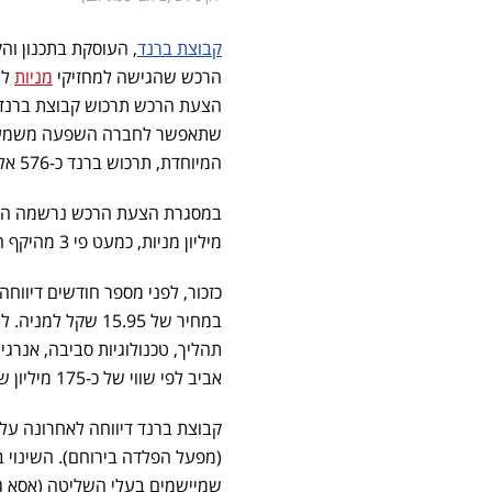
קבוצת ברנד
, העוסקת בתכנון וה
הרכש שהגישה למחזיקי
מניות
לו
שתאפשר לחברה השפעה משמעותית
המיוחדת, תרכוש ברנד כ-576 אלף מניות לודן במחיר של 15.2 שקל
מיליון מניות, כמעט פי 3 מהיקף המניות אותו ביקשה ברנד לרכוש – דבר המעיד על אמון המשקיעים בברנד.
אביב לפי שווי של כ-175 מיליון שקל, ולפי מחיר של כ-15.25 שקל למניה.
קבוצת ברנד דיווחה לאחרונה על
שמיישמים בעלי השליטה (אסא גל