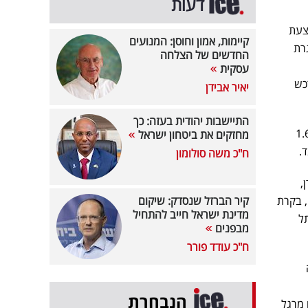
דעות
צעת
קיימות, אמון וחוסן: המנועים
רת
החדשים של הצלחה
עסקית
כש
יאיר אבידן
התיישבות יהודית בעזה: כך
צד המשקיעים והתקבלו הודעות קיבול ממחזיקים של כ-1.67
מחזקים את ביטחון ישראל
ח"כ משה סולומון
 ממניות לודן,
תוכנה, בקרת
קיר הברזל שנסדק: שיקום
מדינת ישראל חייב להתחיל
סת תל
מבפנים
ח"כ עודד פורר
הנבחרת
 מרגל