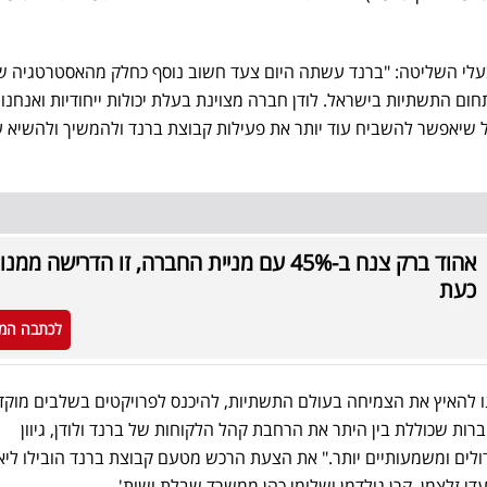
ומבעלי השליטה: "ברנד עשתה היום צעד חשוב נוסף כחלק מהאסטרטגיה ש
ם התשתיות בישראל. לודן חברה מצוינת בעלת יכולות ייחודיות ואנחנו
ל שיאפשר להשביח עוד יותר את פעילות קבוצת ברנד ולהמשיך ולהשיא 
אהוד ברק צנח ב-45% עם מניית החברה, זו הדרישה ממנו
כעת
לכתבה המ
ו להאיץ את הצמיחה בעולם התשתיות, להיכנס לפרויקטים בשלבים מוקד
ברות שכוללת בין היתר את הרחבת קהל הלקוחות של ברנד ולודן, גיוון
דולים ומשמעותיים יותר." את הצעת הרכש מטעם קבוצת ברנד הובילו ליאו
עדי זלצמן, קרן גולדמן ושלומי כהן ממשרד שבלת ושות'.