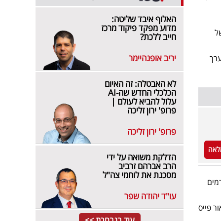
האלוף איבד שליטה:
מדוע מפקד פיקוד מרכז
ל
חייב ללכת?
יריב אופנהיימר
ערך
לא האבטלה: זה האיום
הכלכלי החדש שה-AI
עלול להביא לעולם |
פרופ' ירון זליכה
פרופ' ירון זליכה
לאה
הדלקת משואה על ידי
הרב אברהם זרביב
מסכנת את לוחמי צה"ל
מים
עו"ד יהודה שפר
ר פייס
עוד בנבחרת >>