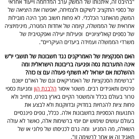
"בהיבט זה, איתנותו של המשק ערב המלחמה וייעוד אחראי
של כספי התקציב לשיקום ולצמיחה, יאפשרו את היציאה של
המשק מהאתגר הכלכלי. לא פחות חשוב מכך הינה מובילות
אחראית של הממשלה, קיומה של אחדות המטרה, מינימיזציה
של כספים קואליציוניים ופעילות יעילה ואפקטיבית של
משרדי הממשלה ועמידה ביעדים העיקריים".
האם הסנקציות של האמריקנים נגד חשבונות של תושבי יו"ש
אינה התערבות גסה ופגיעה בריבונות הישראלית ומה
ההשלכות אם ישראל לא תשתף פעולה עם צו כזה?
"ברשימת הסנקציות של האמריקאים וגם של האו"ם ישנם
פרטים ותאגידים רבים. משטר איסור
הלבנת הון
ומניעת כספי
טרור בעולם בכלל והמשטר הקיים בארץ בפרט, מחייב ולא
פחות ציות להנחיות במדויק ובדווקנות ולא לבצע את
התנועות הכספיות בחשבונות אלה. ככלל, גופים פיננסיים
בעולם עושים שימוש יום יומי ברשימות אלה, כאשר לא עולה
השאלה, מה המניע ומה גרם לכניסתו של פלוני או של
תאגיד זה או אחר לרשימה זו".