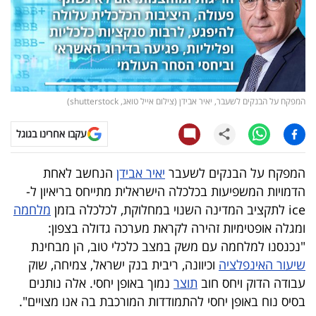
קריפטו
ויראלי
טלוויזיה
המפקח על הבנקים לשעבר, יאיר אבידן (צילום אייל טואג, shutterstock)
עסקי
עקבו אחרינו בגוגל
ספורט
המפקח על הבנקים לשעבר
יאיר אבידן
הנחשב לאחת
קריירה
הדמויות המשפיעות בכלכלה הישראלית מתייחס בריאיון ל-
ולימודים
ice לתקציב המדינה השנוי במחלוקת, לכלכלה בזמן
מלחמה
ומגלה אופטימיות זהירה לקראת מערכה גדולה בצפון:
מינויים
"נכנסנו למלחמה עם משק במצב כלכלי טוב, הן מבחינת
שיעור האינפלציה
וכיוונה, ריבית בנק ישראל, צמיחה, שוק
רייטינג
עבודה הדוק ויחס חוב
תוצר
נמוך באופן יחסי. אלה נותנים
בסיס נוח באופן יחסי להתמודדות המורכבת בה אנו מצויים".
רכב