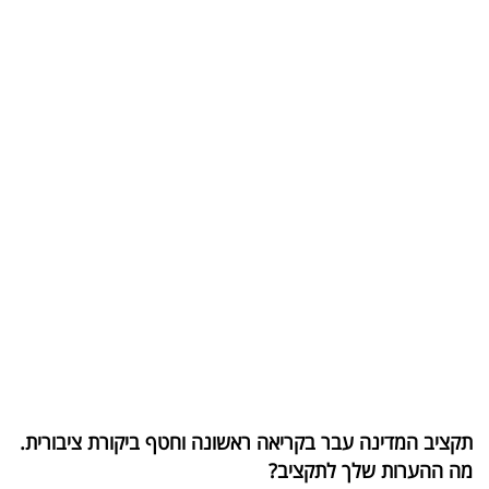
בריאות
תרבות
ופנאי
תיירות
TOP-
5
המילון
הכלכלי
פודקאסט
40
תקציב המדינה עבר בקריאה ראשונה וחטף ביקורת ציבורית.
מה ההערות שלך לתקציב?
UNDER