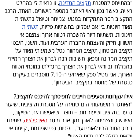
"בהתייחס למסגרת
תקציב המדינה
, זו נראית לי בהחלט
40
ראויה, כאשר נכון וראוי לאתגר במספר מישורים. האחד, הרכב
התקציב חסר התמקדות במנועי צמיחה וטיפול בתשתיות
מאוד חיוניות בין אם עסקינן בתשתיות פיזיות,
תשתיות
שיתופי
חינוכיות, תשתיות דיור להשכרה לטווח ארוך וצמצום אי
פעולה
השוויון, חיזוק והעצמת החברה הערבית ועוד. השני, היבטי
תקציב הביטחון, תקציב המהווה נטל משמעותי מאוד על
תקציב המדינה ומכאן, חשיבות רבה לבחון את הצורך המיידי
בהגדלתו ובוודאי לבחון את הצורך בהגדלתו במונחי הטווח
דרושים
הארוך. אני מטיל ספק שאירועי ה-7.10 מוסברים בעיקרם
כנגזרת של מחסור בתקציב הביטחון".
ניוזלטרים
אילו עקרונות וסעיפים חייבים לתפיסתך להיכנס לתקציב?
"האתגר המשמעותי הינו שמירה על מסגרת תקציבית, שיעור
מייל
גרעון בתקציב ושיעור חוב – תוצר שיאפשרו את השיקום,
אדום
השגשוג והצמיחה לאורך זמן, אגב מיגור
האינפלציה
, שמירת
דירוג החוב הבינלאומי ועוד. ולסיום, כפי שפתחתי, קיימת אי
וודאות גדולה לגבי חזית הצפון".