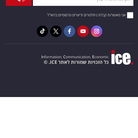
אני מאשר/ת קבלת ניוזלטרים ודיוורים פרסומיים בדוא"ל
I
nformation,
C
ommunication,
E
conomic
כל הזכויות שמורות לאתר ICE. ©