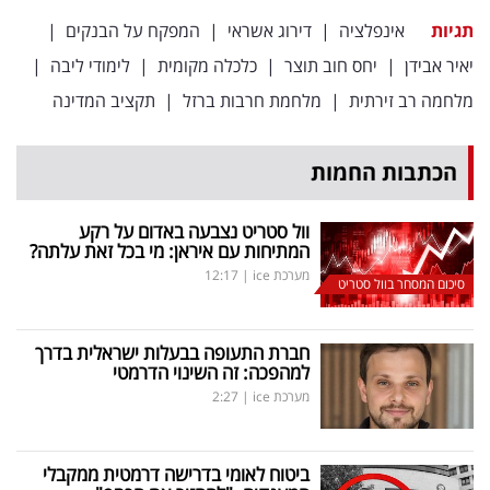
תגיות
אינפלציה
|
דירוג אשראי
|
המפקח על הבנקים
|
יאיר אבידן
|
יחס חוב תוצר
|
כלכלה מקומית
|
לימודי ליבה
|
מלחמה רב זירתית
|
מלחמת חרבות ברזל
|
תקציב המדינה
הכתבות החמות
וול סטריט נצבעה באדום על רקע
המתיחות עם איראן: מי בכל זאת עלתה?
מערכת ice
|
12:17
סיכום המסחר בוול סטריט
חברת התעופה בבעלות ישראלית בדרך
למהפכה: זה השינוי הדרמטי
מערכת ice
|
2:27
ביטוח לאומי בדרישה דרמטית ממקבלי