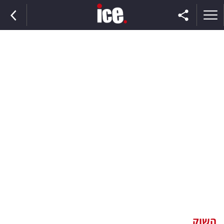
ראשי
הנבחרת
השוק
תקשורת
ומדיה
כסף
וצרכנות
השוק