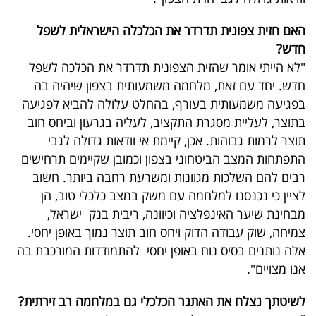
פרסמו
באייס
האם חזית צפונית תדרדר את הכלכלה הישראלית לשפל
חדש?
עקבו
"לא הייתי אומר שהזית הצפונית תדרדר את הכלכה לשפל
חדש. יחד עם זאת, מלחמה משמעותית בצפון שיהיה בה
אחרינו:
בפגיעה משמעותית בעורף, בהחלט עלולה להביא לפגיעה
בתוצר, לעליית מסגרת התקציב, לעליה בגרעון וביחס חוב
תוצר לרמות גבוהות. אכן, קיימת אי וודאות גדולה לגבי
התפתחות המצב הביטחוני בצפון וכמובן שקיימים תרחישים
רבים להם השלכות מגוונות ומשרעת רחבה ביותר. חשוב
לציין כי נכנסנו למלחמה עם משק במצב כלכלי טוב, הן
מבחינת שיער האינפלציה וכיוונה, ריבית בנק ישראל,
צמיחה, שוק עבודה הדוק ויחס חוב תוצר נמוך באופן יחסי.
אלה נותנים בסיס נוח באופן יחסי להתמודדות המורכבת בה
אנו מצויים".
לשיטתך נצלח את האתגר הכלכלי גם במלחמה רב זירתית?