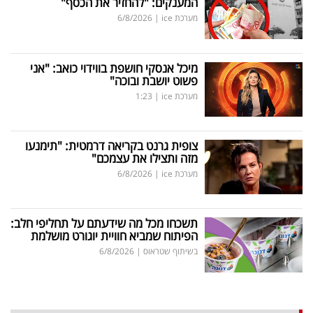
המענקים: "להחזיר את הכסף"
מערכת ice
|
6/8/2026
מיכל אנסקי חושפת בווידוי כואב: "אני
פשוט יושבת ובוכה"
מערכת ice
|
1:23
צופית גרנט בקריאה דרמטית: "תימנעו
מזה ותצילו את עצמכם"
מערכת ice
|
6/8/2026
תשכחו מכל מה שידעתם על תחליפי חלב:
הפיתוח שמביא חוויית יוגורט מושלמת
בשיתוף שטראוס
|
6/8/2026