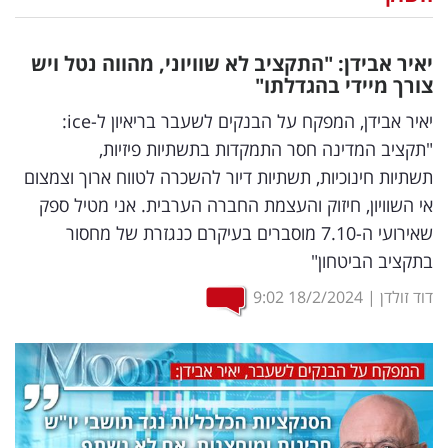
נדל"ן
יאיר אבידן: "התקציב לא שוויוני, מהווה נטל ויש
דיגיטל
צורך מיידי בהגדלתו"
וטק
יאיר אבידן, המפקח על הבנקים לשעבר בריאיון ל-ice:
"תקציב המדינה חסר התמקדות בתשתיות פיזיות,
שיווק
תשתיות חינוכיות, תשתיות דיור להשכרה לטווח ארוך וצמצום
ופרסום
אי השוויון, חיזוק והעצמת החברה הערבית. אני מטיל ספק
שאירועי ה-7.10 מוסברים בעיקרם כנגזרת של מחסור
משפט
בתקציב הביטחון"
מדדים
דוד זולדן
|
18/2/2024
9:02
ומחקרים
דעות
רכילות
עסקית