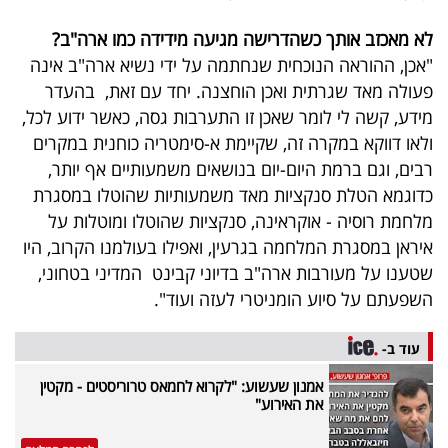
לא מאכזב אותך כשהדרישה מגיעה מידידה כמו ארה"ב?
"אכן, ההוראה הנוכחית שנחתמה על ידי נשיא ארה"ב אינה
פעולה מאד שגרתית ואכן הוחצנה. יחד עם זאת, בהעדר
מידע, קשה לי לומר שאכן זו התערבות גסה, כאשר ידוע לכל,
ולאו דווקא במקרה זה, שקיימת א-סימטריה כוחנית במקרים
רבים, וגם ברמת היום-יום בנושאים משמעותיים אף יותר,
כדוגמא הטלת סנקציות מאד משמעותיות שהוטלו במסגרת
מלחמת רוסיה - אוקראינה, סנקציות שהוטלו ומוטלות על
איראן במסגרת המלחמה בגרעין, ואפילו בעולמנו הקרוב, היו
שטענו על מעורבות ארה"ב בדיוני קבינט המדיני בטחוני,
השפעתם על סיוע הומניטרי לעזה ועוד".
עוד ב-
אמנון שעשוע: "לקרוא לחמאס טרוריסטים - מקטין
את האירוע"