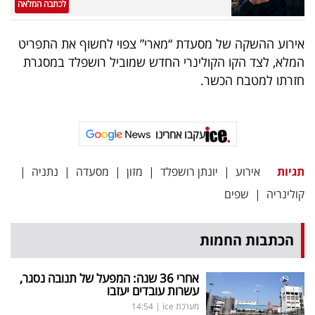
לכתבה המלאה
אירוע ההשקה של מסעדת “מארי” צפוי לחשוף את התפריט
המלא, לצד הקו הקולינרי החדש שמוביל רושפלד במסגרת
חזרתו למטבח הכשר.
עקבו אחרינו
תגיות
אירוע
|
יונתן רושפלד
|
מזון
|
מסעדה
|
נתניה
|
קולינריה
|
שפים
הכתבות החמות
אחרי 36 שנה: המפעל של תנובה נסגר,
עשרות עובדים יעזבו
מערכת ice
|
14:54