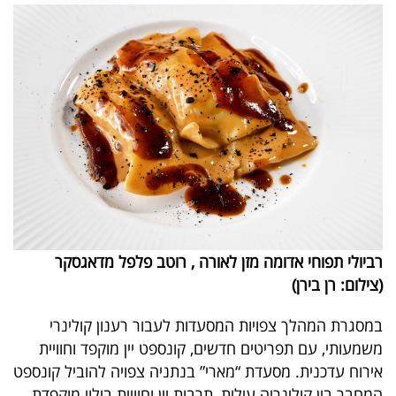
פרסמו
באייס
עקבו
אחרינו:
רביולי תפוחי אדומה מזן לאורה , רוטב פלפל מדאגסקר
(צילום: רן בירן)
במסגרת המהלך צפויות המסעדות לעבור רענון קולינרי
משמעותי, עם תפריטים חדשים, קונספט יין מוקפד וחוויית
אירוח עדכנית. מסעדת “מארי” בנתניה צפויה להוביל קונספט
המחבר בין קולינריה עילית, תרבות יין וחוויית בילוי מוקפדת,