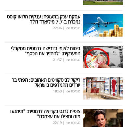
עסקת ענק בתעופה: ענקית הלואו קוסט
נמכרת ב-7.7 מיליארד דולר
מערכת ice
|
22:36
ביטוח לאומי בדרישה דרמטית ממקבלי
המענקים: "להחזיר את הכסף"
מערכת ice
|
21:37
ריקול לביסקוויטים האהובים: הפתי בר
יורדים מהמדפים בישראל
מערכת ice
|
18:50
צופית גרנט בקריאה דרמטית: "תימנעו
מזה ותצילו את עצמכם"
מערכת ice
|
22:19