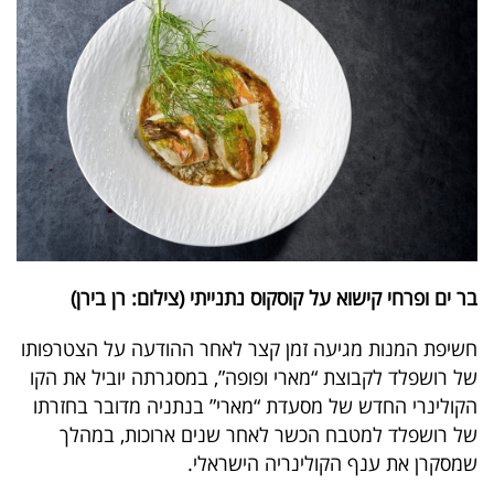
40
שיתופי
פעולה
דרושים
בר ים ופרחי קישוא על קוסקוס נתנייתי (צילום: רן בירן)
ניוזלטרים
חשיפת המנות מגיעה זמן קצר לאחר ההודעה על הצטרפותו
של רושפלד לקבוצת “מארי ופופה”, במסגרתה יוביל את הקו
מייל
הקולינרי החדש של מסעדת “מארי” בנתניה מדובר בחזרתו
אדום
של רושפלד למטבח הכשר לאחר שנים ארוכות, במהלך
שמסקרן את ענף הקולינריה הישראלי.