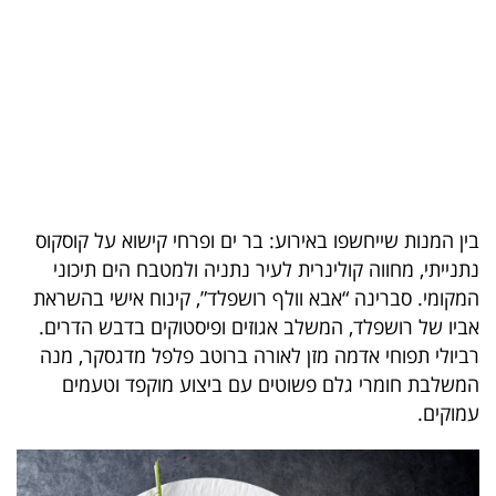
בריאות
תרבות
ופנאי
תיירות
TOP-
בין המנות שייחשפו באירוע: בר ים ופרחי קישוא על קוסקוס
5
נתנייתי, מחווה קולינרית לעיר נתניה ולמטבח הים תיכוני
המקומי. סברינה “אבא וולף רושפלד”, קינוח אישי בהשראת
המילון
אביו של רושפלד, המשלב אגוזים ופיסטוקים בדבש הדרים.
הכלכלי
רביולי תפוחי אדמה מזן לאורה ברוטב פלפל מדגסקר, מנה
המשלבת חומרי גלם פשוטים עם ביצוע מוקפד וטעמים
פודקאסט
עמוקים.
40
UNDER