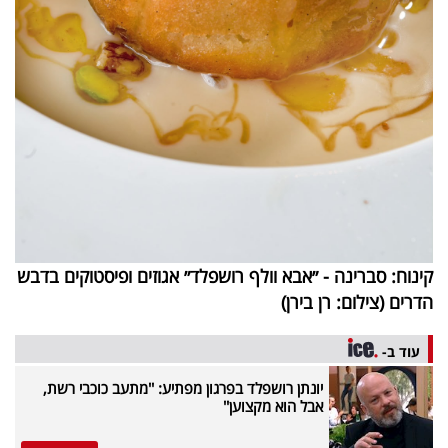
קינוח: סברינה - ״אבא וולף רושפלד״ אגוזים ופיסטוקים בדבש
הדרים (צילום: רן בירן)
עוד ב-
יונתן רושפלד בפרגון מפתיע: ''מתעב כוכבי רשת,
אבל הוא מקצוען''