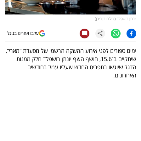
קריפטו
יונתן רושפלד (צילום רן בירן)
ויראלי
עקבו אחרינו בגוגל
טלוויזיה
ימים ספורים לפני אירוע ההשקה הרשמי של מסעדת “מארי”,
עסקי
שיתקיים ב־15.6, חושף השף יונתן רושפלד חלק ממנות
ספורט
הדגל שיוגשו בתפריט החדש שעליו עמל בחודשים
האחרונים.
קריירה
ולימודים
מינויים
רייטינג
רכב