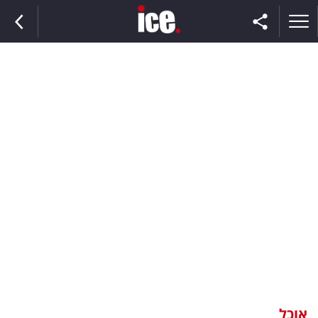
ראשי
הנבחרת
השוק
תקשורת
ומדיה
כסף
וצרכנות
אוכל