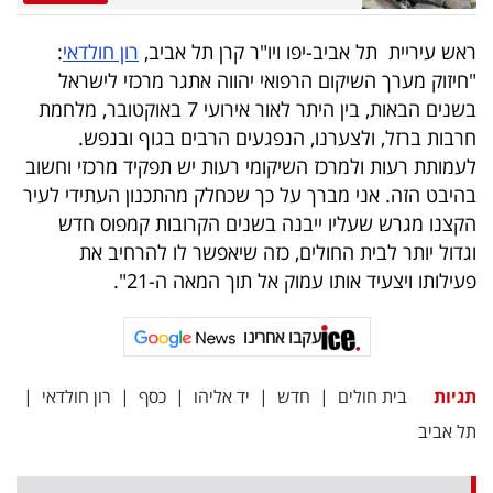
פרסמו
באייס
ראש עיריית תל אביב-יפו ויו"ר קרן תל אביב,
רון חולדאי
:
"חיזוק מערך השיקום הרפואי יהווה אתגר מרכזי לישראל
עקבו
בשנים הבאות, בין היתר לאור אירועי 7 באוקטובר, מלחמת
אחרינו:
חרבות ברזל, ולצערנו, הנפגעים הרבים בגוף ובנפש.
לעמותת רעות ולמרכז השיקומי רעות יש תפקיד מרכזי וחשוב
בהיבט הזה. אני מברך על כך שכחלק מהתכנון העתידי לעיר
הקצנו מגרש שעליו ייבנה בשנים הקרובות קמפוס חדש
וגדול יותר לבית החולים, כזה שיאפשר לו להרחיב את
פעילותו ויצעיד אותו עמוק אל תוך המאה ה-21".
עקבו אחרינו
תגיות
בית חולים
|
חדש
|
יד אליהו
|
כסף
|
רון חולדאי
|
תל אביב