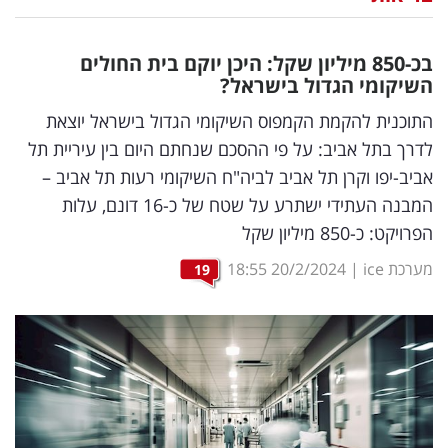
נדל"ן
בכ-850 מיליון שקל: היכן יוקם בית החולים
דיגיטל
השיקומי הגדול בישראל?
וטק
התוכנית להקמת הקמפוס השיקומי הגדול בישראל יוצאת
לדרך בתל אביב: על פי ההסכם שנחתם היום בין עיריית תל
שיווק
אביב-יפו וקרן תל אביב לביה"ח השיקומי רעות תל אביב –
ופרסום
המבנה העתידי ישתרע על שטח של כ-16 דונם, עלות
הפרויקט: כ-850 מיליון שקל
משפט
מערכת ice
|
20/2/2024
18:55
19
מדדים
ומחקרים
דעות
רכילות
עסקית