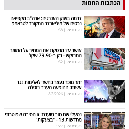
הכתבות החמות
דרמה בשוק האנרגיה: ארה"ב מקפיאה
נכסים של מיליארדר המקורב לטראמפ
מערכת ice
|
1:58
אושר עד מרסקת את המחיר על המוצר
המבוקש - רק ב-79.90 שקל
מערכת ice
|
1:52
זמר מוכר נעצר בחשד לאלימות נגד
אשתו: ההופעה הערב בוטלה
מערכת ice
|
8/8/2026
נטעלי שם טוב טוענת: זו הסיבה שפוטרתי
מחדשות 13 - "בצעקות"
מערכת ice
|
1:27