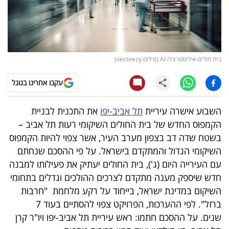
קריפטו
ויראלי
בית חולים-אילוסטרציה AI (צילום vecteezy)
טלוויזיה
עקבו אחרינו בגוגל
עסקי
ספורט
השבוע אישרה עיריית
תל אביב-יפו
את התכנית לבניית
הקמפוס החדש של בית החולים השיקומי רעות תל אביב –
קריירה
בשטח שדה דב בצפון מערב העיר, אשר צפוי להיות הקמפוס
ולימודים
השיקומי הגדול והמתקדם בישראל. על פי ההסכם שנחתם
עם העירייה היום (ג'), בית החולים יעתיק את פעילותו למבנה
מינויים
חדש שיספק מענה מתקדם לצרכים ההולכים וגדלים בתחומי
השיקום במדינת ישראל, בייחוד על רקע מלחמת "חרבות
רייטינג
ברזל". לפי ההערכות, הפרויקט צפוי להסתיים בעוד 7
שנים. על ההסכם חתמו: ראש עיריית תל אביב-יפו ויו"ר קרן
רכב