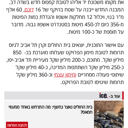
את מקומו משכונת יד אליהו לטובת קמפוס חדש בשדה דב.
40
המבנה החדש ייבנה על שטח בהיקף של 16
דונם
, 60 אלף
מ"ר בנוי, ויכלול 12 מחלקות אשפוז והגדלת כמות המיטות
מ-356 כיום לכ-450 מיטות בסטנדרט אשפוז גבוה. מדובר
שיתופי
על תוספת של כ-100 מיטות.
פעולה
עם אישור התוכנית, יוצאים בית החולים וקרן תל אביב לגיוס
תרומות לטובת מימון הפרויקט שעלותו מוערכת בכ- 850
מיליון שקל. מתוכם, כ-200 מיליון שקל מעיריית תל אביב-יפו,
דרושים
כ-250 מיליון שקל השתתפות המדינה, כ-40 מיליון שקל
שיתופי פעולה מסחריים
ומימון עצמי
וכ-360 מיליון שקל
ניוזלטרים
תרומות שיגויסו לטובת הפרויקט.
עוד ב-
מייל
בית החולים נאצר נחשף: מה התרחש באחד ממעוזי
אדום
חמאס?
לכתבה המלאה