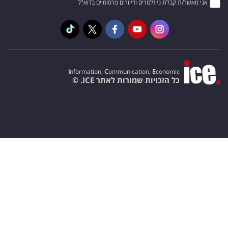
אני מאשר/ת קבלת ניוזלטרים ודיוורים פרסומיים בדוא"ל
I
nformation,
C
ommunication,
E
conomic
כל הזכויות שמורות לאתר ICE. ©