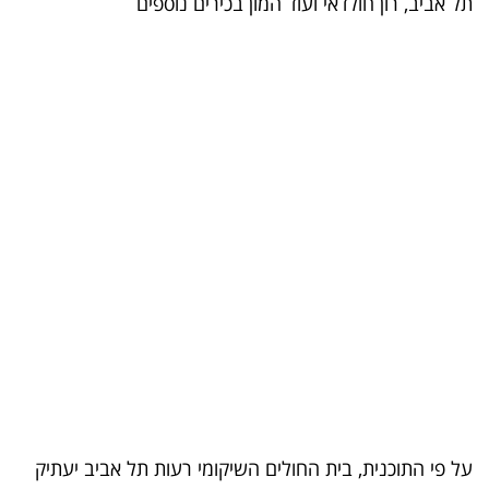
תל אביב, רון חולדאי ועוד המון בכירים נוספים
בריאות
תרבות
ופנאי
תיירות
TOP-
5
המילון
הכלכלי
פודקאסט
40
על פי התוכנית, בית החולים השיקומי רעות תל אביב יעתיק
UNDER