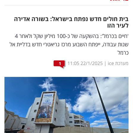
נדל"ן
בית חולים חדש נפתח בישראל: בשורה אדירה
דיגיטל
לעיר הזו
וטק
'חיים בכרמל': בהשקעה של כ-100 מיליון שקל ולאחר 4
שנות עבודה, ייפתח השבוע מרכז גריאטרי חדש בדליית אל
שיווק
כרמל
ופרסום
מערכת ice
|
22/1/2025
11:05
1
משפט
מדדים
ומחקרים
דעות
רכילות
עסקית