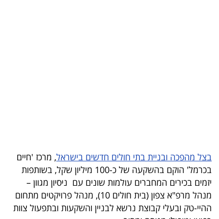
בריאות
תרבות
ופנאי
תיירות
TOP-
5
המילון
הכלכלי
בצל מהפכה ובניית בתי חולים חדשים בישראל
, מרכז 'חיים
בכרמל' הוקם בהשקעה של כ-100 מיליון שקל, בשותפות
פודקאסט
יזמים בכירים המחברים עולמות שונים עם ניסיון מגוון –
מנהל מרפ"א צפון (בית חולים 10), מנהל פרויקטים מתחום
40
ההיי-טק ובעלי קבוצת נרשא לבניין והשקעות ובתפעול צוות
UNDER