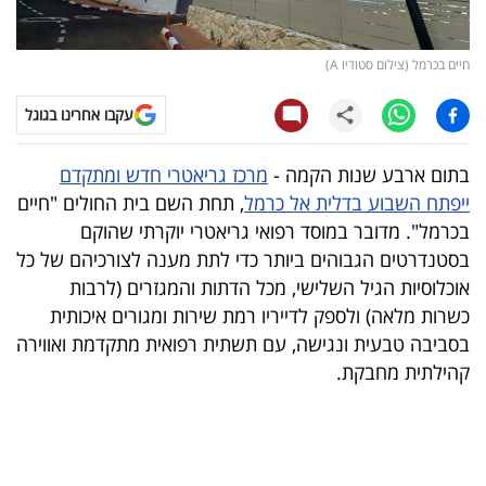
קריפטו
חיים בכרמל (צילום סטודיו A)
ויראלי
עקבו אחרינו בגוגל
טלוויזיה
בתום ארבע שנות הקמה -
מרכז גריאטרי חדש ומתקדם
עסקי
ייפתח השבוע בדלית אל כרמל
, תחת השם בית החולים "חיים
ספורט
בכרמל". מדובר במוסד רפואי גריאטרי יוקרתי שהוקם
בסטנדרטים הגבוהים ביותר כדי לתת מענה לצורכיהם של כל
קריירה
אוכלוסיות הגיל השלישי, מכל הדתות והמגזרים (לרבות
ולימודים
כשרות מלאה) ולספק לדייריו רמת שירות ומגורים איכותית
בסביבה טבעית ונגישה, עם תשתית רפואית מתקדמת ואווירה
מינויים
קהילתית מחבקת.
רייטינג
רכב