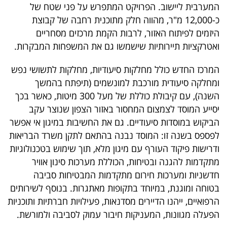
פרסמו
המערבית ליישוב. הפרויקט המתפרש על פני שטח של
כ-12,000 מ"ר, מהווה חלק מתוכנית רחבה של קבוצת
באייס
היזמים לפיתוח האזור, לרבות הקמת מרכזים מסחריים
עקבו
ואטרקציות תיירותיות שישמשו גם את המשפחות המבקרות.
אחרינו:
המרכז החדש כולל מחלקות סיעודיות, מחלקות לתשושי נפש
ומחלקה סיעודית מורכבת למונשמים (תיפתח בהמשך
השנה), עם קיבולת כוללת של מעל 300 מיטות, כאשר בכך
יסייע המוסד לצמצום המחסור באזור הצפון שנוצר עקב
הביקוש במוסדות סיעודיים. גם את החשיבות במיגון אי אפשר
לפספס בשנה זו: המוסד נבנה בהתאם לתקן משרד הבריאות
ודרישות פיקוד העורף עם מיגון מלא, תוך שימוש בטכנולוגיות
מתקדמות להגנה ובטיחות, הכוללת מערכות סינון אוויר
חדשניות ומערכות חירום מתקדמות המבטיחות סביבה
בטוחה ומוגנת, במיוחד בתקופות מאתגרות. בנוסף לשירותים
הרפואיים, ייהנו הדיירים מסדנאות, פעילויות חברתיות ותוכניות
הפעלה מגוונות, המעניקות חיבור עמוק לסביבה ולמורשת.