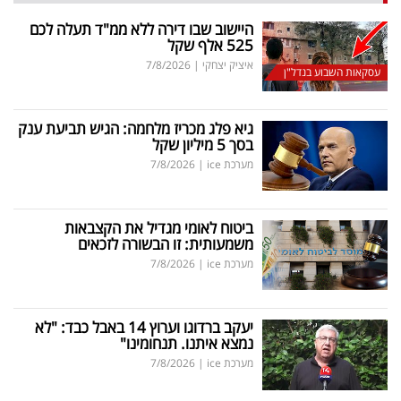
היישוב שבו דירה ללא ממ"ד תעלה לכם
525 אלף שקל
איציק יצחקי
|
7/8/2026
עסקאות השבוע בנדל"ן
גיא פלג מכריז מלחמה: הגיש תביעת ענק
בסך 5 מיליון שקל
מערכת ice
|
7/8/2026
ביטוח לאומי מגדיל את הקצבאות
משמעותית: זו הבשורה לזכאים
מערכת ice
|
7/8/2026
יעקב ברדוגו וערוץ 14 באבל כבד: "לא
נמצא איתנו. תנחומינו"
מערכת ice
|
7/8/2026