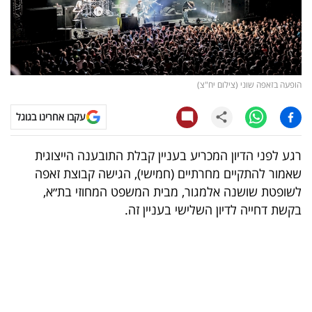
קריפטו
ויראלי
הופעה בזאפה שוני (צילום יח"צ)
טלוויזיה
עקבו אחרינו בגוגל
עסקי
ספורט
רגע לפני הדיון המכריע בעניין קבלת התובענה הייצוגית
שאמור להתקיים מחרתיים (חמישי), הגישה קבוצת זאפה
קריירה
לשופטת שושנה אלמגור, מבית המשפט המחוזי בת״א,
ולימודים
בקשת דחייה לדיון השלישי בעניין זה.
מינויים
רייטינג
רכב