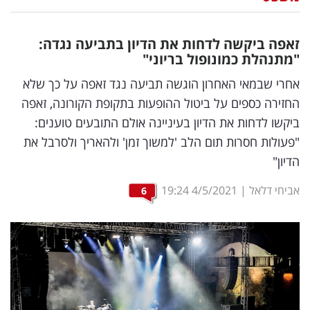
נדל"ן
זאפה ביקשה לדחות את הדיון בתביעה נגדה:
דיגיטל
"מתנהלת כמונופול בריוני"
וטק
אחרי שבמאי האחרון הוגשה תביעה נגד זאפה על כך שלא
החזירה כספים על ביטול ההופעות בתקופת הקורונה, זאפה
שיווק
ביקשו לדחות את הדיון בעיניינה אולם התובעים טוענים:
ופרסום
"פעולות חסרות תום הלב 'למשוך זמן' ולהאריך ולסרבל את
הדיון"
משפט
אביחי דלאל
|
4/5/2021
19:24
6
מדדים
ומחקרים
דעות
רכילות
עסקית