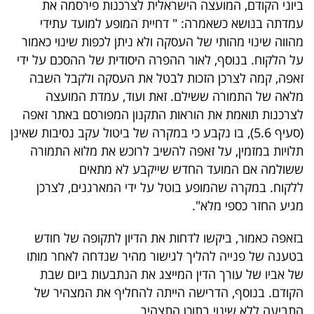
ביוני הקודם, המועצה הישראלית לצרכנות פירסמה את
40
עמדתה בנושא כשאמרה: " דחיית המופע למועד עתידי
מהווה שינוי מהותי של העסקה ולא ניתן לכפות שינוי כאמור
על הלקוח. בנוסף, לאור ההפרה היסודית של ההסכם על ידי
שיתופי
זאפה, קמה לצרכן הזכות לבטל את העסקה ולקבל השבה
פעולה
מלאה של התמורה ששילם. זאת ועוד, עמדת המועצה
לצרכנות תואמת את הוראות התקנון המפורסם באתר זאפה
(סעיף 5.6), בו נקבע כי במקרה של ביטול עקב נסיבות שאינן
תלויות במזמין, על זאפה להשיב לרוכש את מלוא התמורה
דרושים
ששולמה אם המועד החדש שייקבע לא מתאים
ללקוח. במקרה שהמופע בוטל על ידי המארגנים, לצרכן
ניוזלטרים
מגיע החזר כספי מלא".
בזאפה כאמור, ביקשו לדחות את הדיון לתקופה של חודש
מייל
בטענה של פנייה להליך לגישור מהיר שנדחה לאחר מותו
אדום
של אביו של עורך הדין המייצג את הנתבעות ביום שבת
הקודם. בנוסף, הדרישה הייתה להחליף את המצהיר של
התביעה ללא שינוי בתוכן התצהיר.