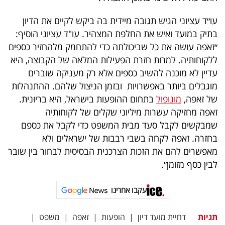
פרסמו
באייס
עו״ד עציוני הגיש תגובה מיידית בה ביקש לקיים את הדיון
בתיק במועד ואיש את החלפת המצהיר. עו"ד עציוני הוסיף:
עקבו
״זאפה עושה את כל שביכולתה כדי להתחמק מלהחזיר כספים
ללקוחותיה. למרות חזרת הפעילות המלאה של הקבוצה, היא
אחרינו:
עדיין לא מוכנה להשיב כספים אלא רק מעניקה שוברים
מוגבלים ביותר באפשרויות ובזמן הניצול שלהם. ההתנהלות
של זאפה,
מונופול
בתחום ההופעות בישראל, היא בריונית.
זאפה מחזיקה עשרות מיליוני שקלים של לקוחותיה
שמבקשים לקבל סעד מבית המשפט כדי לקבל את כספם
בחזרה. זאפה לקחה בשבי רבבות של ישראלים ולא
מאפשרים להם את הזכות הצרכנית הבסיסית לבחור בין שובר
לבין כסף מזומן״.
עקבו אחרינו
תגיות
דחיית מועד דיון
|
הופעות
|
זאפה
|
משפט
|