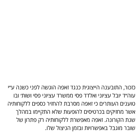
בריאות
תרבות
ופנאי
תיירות
TOP-
5
כזכור, התובענה הייצוגית כנגד זאפה הוגשה לפני כשנה ע״י
המילון
עוה״ד יובל עציוני ואלדד פסי ממשרד עציוני פסי ושות׳ ובו
הכלכלי
טוענים העותרים כי זאפה מסרבת להחזיר כספים ללקוחותיה
אשר מחזיקים בכרטיסים להופעות שלא התקיימו במהלך
פודקאסט
שנת הקורונה. זאפה מאפשרת ללקוחותיה רק פתרון של
40
שובר מוגבל באפשרויות ובזמן הניצול שלו.
UNDER