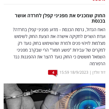
נדל"ן
החוק שמכניס את מפגיני קפלן לחרדה אושר
דיגיטל
בכנסת
וטק
האח הגדול, גרסת הכנסת - מדוע מפגיני קפלן בחרדה?
ועדת השרים לחקיקה אישרה את הצעת החוק לשימוש
שיווק
מצלמות לזיהוי פנים ולמרת שהשימוש בחוק נועד רק
ופרסום
למקרים של עבירות "פשע חמור" הרי שבקרב מפגיני
השמאל חוששים כי החוק נועד להצר את ההפגנות נגד
משפט
הרפורמה
מדדים
דוד זולדן
|
18/9/2023
15:59
4
ומחקרים
דעות
רכילות
עסקית