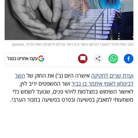
קריפטו
ויראלי
טלוויזיה
כוכב האח הגדול לשעבר הורשע בשוד בנק דואר (צילום פייסבוק/ האח הגדול, pexels)
עסקי
עקבו אחרינו בגוגל
ספורט
ועדת שרים לחקיקה
אישרה היום (ב') את החוק של
השר
קריירה
לביטחון לאומי איתמר בן גביר
ושר המשפטים יריב לוין,
ולימודים
לאישור השימוש במצלמות לזיהוי פנים, שנועד לשמש כלי
משמעותי למאבק בפשיעה ובפרט בפשיעה במגזר הערבי.
מינויים
רייטינג
רכב