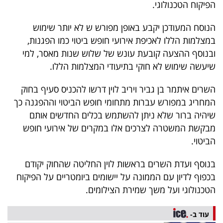
הפיקוח הטכנולוגי.
40
הנוסח המעודכן יקבע באופן מפורש ש לא יותר שימוש
במצלמות הללו לאכיפת אירועי חופש ביטוי כמו הפגנות,
שיתופי
ובנוסף ההצעה קובעת עונש של שלוש שנות מאסר, למי
פעולה
שיעשה שימוש לא חוקי בתיעודי המצלמות הללו.
השרים איתמר בן גביר ויריב לוין דרשו להכניס סעיף בחוק
המחריג במפורש עברות מתחומי חופש הביטוי וההפגנה כך
דרושים
שיהיה ברור שלא ניתן להשתמש בכלים החדשים אותם
מבקשת המשטרה לצרכים אלו במקרים של אירועי חופש
ניוזלטרים
הביטוי.
בנוסף ועדת השרים בראשות לוין החליטה שהחוק יקודם
מייל
בכפוף לדיון עם הממונה על יישומים ביומטריים על הפיקוח
אדום
הטכנולוגי ועל משך שמירת הצילומים.
עוד ב-