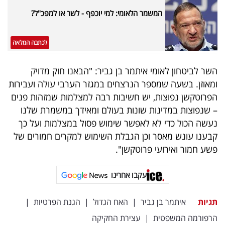
פרסמו
המשמר הלאומי: למי יוכפף - לשר או למפכ"ל?
באייס
לכתבה המלאה
עקבו
אחרינו:
השר לביטחון לאומי איתמר בן גביר: "הבאנו חוק מדויק
ומאוזן. בשעה שמספר הנרצחים במגזר הערבי עולה ועבירות
הפרוטקשן נפוצות, יש חשיבות רבה למצלמות שמזהות פנים
– שנפוצות במדינות שונות בעולם ומאידך במשמרת שלנו
נעשה הכול כדי לא לאפשר שימוש פסול במצלמות ועל כך
קבענו עונש מאסר וכן הגבלת השימוש למקרים חמורים של
פשע חמור ואירועי פרוטקשן".
עקבו אחרינו
תגיות
איתמר בן גביר
|
האח הגדול
|
הגנת הפרטיות
|
הרפורמה המשפטית
|
עצירת החקיקה