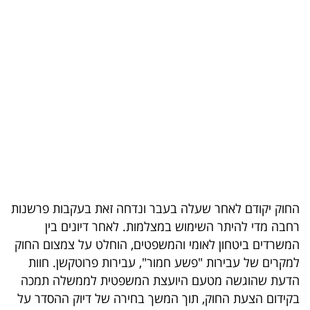
בריאות
תרבות
ופנאי
תיירות
TOP-
5
המילון
החוק יקודם לאחר שעלה בעבר ונדחה זאת בעקבות פרשנות
הכלכלי
רחבה מדי להיתר השימוש במצלמות. לאחר דיונים בין
המשרדים ביטחון לאומי והמשפטים, הוחלט על צמצום החוק
פודקאסט
למקרים של עבירות "פשע חמור", עבירות פרוטקשן. חוות
40
הדעת שהוגשה מטעם היועצת המשפטית לממשלה תמכה
בקידום הצעת החוק, תוך המשך בחירה של דיוק ההסדר על
UNDER