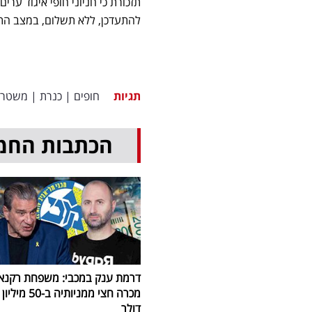
תזכורת כי חניוני חופי איגוד ער
להתעדכן, ללא תשלום, במצב התפ
תגיות
חופים
|
כנרת
|
משטר
הכתבות החמ
דרמת ענק במכבי: משפחת רקנא
מכרה חצי ממניותיה ב-50 מיליון
דולר