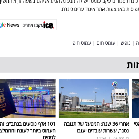
ים כינרת סגורים עקב עומס ויש להימנע מלהגיע אליהם בשעה זו, ולהמשיך
וסות באמצעות אתר איגוד ערים כינרת.
עקבו אחרינו
ה
|
נופש
|
עומס חום
|
עמוס חופי
ות
טי
אחרי 36 שנה: המפעל של תנובה
101 אלף נוסעים בנתב"ג: זה
נסגר, עשרות עובדים יעזבו
העמוס ביותר לעונה וההמלצ
לטסים
מערכת ice
|
14:54