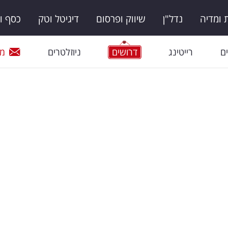
ומדיה
נדל"ן
שיווק ופרסום
דיגיטל וטק
כסף ו
ם
רייטינג
דרושים
ניוזלטרים
מי