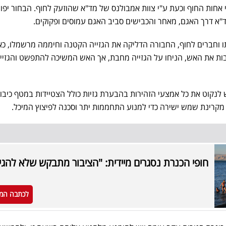
ר (30) שטופל ע"י אחות החוף וכעת ע"י צוות אמבולנס של מד"א שהוזעק לחוף. הבחור יפו
א דרך האגם, מאחר והכבישים סביב האגם עמוסים ופקוקים.
וחברים לחוף, החבורה הדליקה את הגזייה הקטנה וחיממה מרשמלו, כ
ות את האש, הניחו על הגזייה מחבת, אך האש המשיכה להתפשט והגזיי
ש לנקוט את כל אמצעי הזהירות בהבערת גזיות כולל הצטיידות במטף כיבוי 
ת) מקרינת שמש ישירה כדי למנוע התחממות יתר וסכנה לפיצוץ המיכל.
חופי הכנרת נסגרים מיידית: "הציבור מתבקש שלא להגי
לכתבה המ