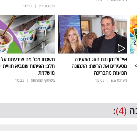
מערכת ice
|
16:12
איל ולדמן ובת הזוג הצעירה
תשכחו מכל מה שידעתם על ת
מסעירים את הרשת: התמונה
חלב: הפיתוח שמביא חוויית יו
הנועזת מהבריכה
מושלמת
מערכת ice
|
15:05
בשיתוף שטראוס
|
10:23
ה
(4)
: