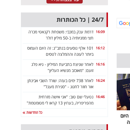
24/7 | כל הכותרות
דרמת ענק במכבי: משפחת רקנאטי מכרה
16:09
חצי ממניותיה ב-50 מיליון דולר
101 אלף נוסעים בנתב"ג: זה היום העמוס
16:12
ביותר לעונה וההמלצה לטסים
לאחר שניצח בתביעת המיליון - גיא פלג
16:16
זועם: "מאוכזב מנשיא העליון"
לאחר 738 ימים בעזה: שורד השבי אבינתן
16:24
אור חוזר לחגוג - "סגירת מעגל"
נטעלי שם טוב: "אני אישה מזרחית
16:46
מהפריפריה, בערוץ 13 קראו לי מטומטמת"
כל החדשות
 היום
ה