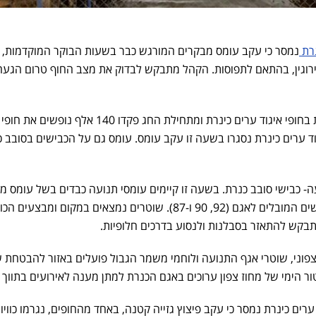
נרת
נמסר כי עקב עומס מבקרים המורגש כבר בשעות הבוקר המוקדמות, ח
סירוגין, בהתאם לתפוסות. הקהל מתבקש לבדוק את מצב החוף טרום הגעה
מעל 30 אלף נופשים מבלים כעת בחופי איגוד ערים כינרת ומתחילת החג פקדו 140 אלף נופשים את חופי
יגוד ערים כינרת נסגרו בשעה זו עקב עומס. עומס גם על הכבישים בסובב כ
 כבישי סובב כנרת. בשעה זו קיימים עומסי תנועה כבדים בשל עומס מ
באזור כבישי סובב כנרת וכן בכבישים המובלים לאגם (92, 90 ו-87). שוטרים נמצאים במקום ומבצעים
בקש להתאזר בסבלנות ולנסוע בדרכים חלופיות.
צפוני, שוטרי אגף התנועה ולוחמי משמר הגבול פועלים באזור להבטחת 
ור הימי של מחוז צפון ערוכים באגם הכנרת למתן מענה לאירועים בתווך ה
ים כינרת נמסר כי עקב פיצוץ גזייה קטנה, באחד מהחופים, נגרמו כוויו