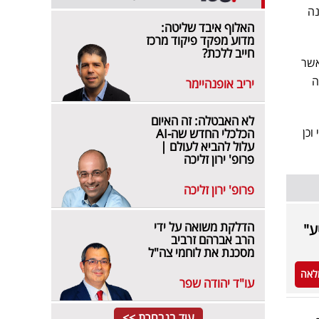
נה
האלוף איבד שליטה:
מדוע מפקד פיקוד מרכז
חייב ללכת?
אשר
ה
יריב אופנהיימר
לא האבטלה: זה האיום
וכן
הכלכלי החדש שה-AI
עלול להביא לעולם |
פרופ' ירון זליכה
פרופ' ירון זליכה
הדלקת משואה על ידי
ע"
הרב אברהם זרביב
מסכנת את לוחמי צה"ל
לאה
עו"ד יהודה שפר
עוד בנבחרת >>