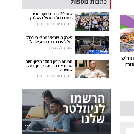
כתבות נוספות
אחרי 20 שנה: פרויקט הבינוי
פינוי הגדול בישראל יוצא לדרך
בשיתוף מערכת זירת הנדל"ן
לא רק מי שנפגע מטיל: מי בכלל
יכול להיות מוכר כנפגע איבה?
בשיתוף לבנת פורן
חליפי
ממינוס מיליון ל-100 מיליון: היזם
גורט
שהתחיל במודעה בעיתון ובנה
אימפריה
בשיתוף מערכת זירת הנדל"ן