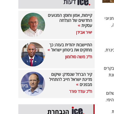
דעות
קיימות, אמון וחוסן: המנועים
ניוני
החדשים של הצלחה
,
עסקית
יאיר אבידן
התיישבות יהודית בעזה: כך
ינרת.
מחזקים את ביטחון ישראל
ח"כ משה סולומון
בקרים
קיר הברזל שנסדק: שיקום
 הכוונת
מדינת ישראל חייב להתחיל
מבפנים
ח"כ עודד פורר
שלום
ימי.
הנבחרת
ת