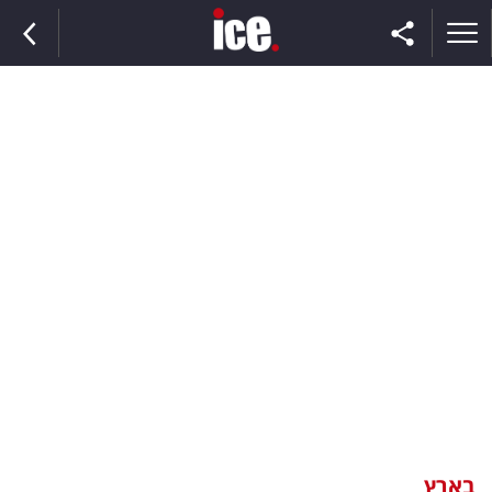
ראשי
הנבחרת
השוק
תקשורת
ומדיה
כסף
וצרכנות
בארץ