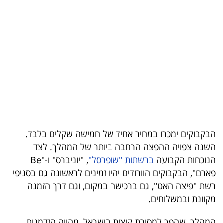
בריאות
תרבות
ופנאי
תיירות
TOP-
5
הבקבוקים ימכרו במחיר אחיד של חמישה שקלים בלבד.
המילון
השנה צפויה ההפצה הרחבה ביותר של המהלך. לצד
הכלכלי
הנוכחות הקבועה
ברשתות "שופרסל"
, "יוניברס" ו-"Be
פארם", הבקבוקים הוורודים יהיו זמינים לראשונה גם בסניפי
פודקאסט
רשת "פיצה האט", גם ברכישה במקום, וגם דרך הזמנה
מקוונת ובמשלוחים.
40
UNDER
המהלך, שהפך למסורת קיצית בישראל, מהווה הזדמנות