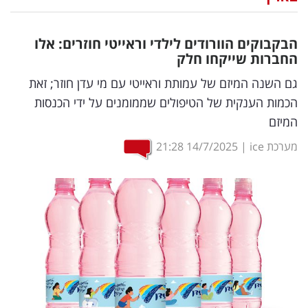
נדל"ן
הבקבוקים הוורודים לילדי וראייטי חוזרים: אלו
דיגיטל
החברות שייקחו חלק
וטק
גם השנה המיזם של עמותת וראייטי עם מי עדן חוזר; זאת
הכמות הענקית של הטיפולים שממומנים על ידי הכנסות
שיווק
המיזם
ופרסום
מערכת ice
|
14/7/2025
21:28
משפט
מדדים
ומחקרים
דעות
רכילות
עסקית