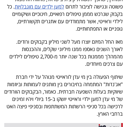
40
פשוטה ונגישה לציבור לתרום
למען ילדים עם מוגבלויות
. כל
בקבוק שנרכש מממן טיפולים רפואיים, חינוכיים ושיקומיים
לילדי וראייטי, אשר מתמודדים עם אתגרים תקשורתיים,
שיתופי
גופניים או התפתחותיים.
פעולה
מאז החל המיזם יוצרו מעל לשני מיליון בקבוקים ורודים.
לאורך השנים נאספו ממנו מיליוני שקלים, וההכנסות
מהמהלך מממנות בכל שנה יותר מ-2,700 טיפולים לילדים
דרושים
עם צרכים מיוחדים.
ניוזלטרים
שיתוף הפעולה בין מי עדן לוראייטי מנוהל על ידי חברת
"אג'נדות" המתמחה בחיבורים בין מותגים לעמותות וביוזמות
שיווקיות בעלות השפעה חברתית. כאמור, הבקבוקים הוורודים
מייל
של מי עדן למען ילדי וראייטי יושקו ב-15 ביולי ויהיו זמינים
לרכישה בכל סניפי הרשתות המשתתפות ובסניפי פיצה האט
אדום
ברחבי הארץ.