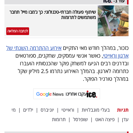
עוד ב-
פרסמו
באייס
שיתוף פעולה חברתי-טכנולוגי: כך ג'מבו מייל תחבר
משתמשים לתרומות
עקבו
לכתבה המלאה
אחרינו:
כזכור, במהלך חודש מאי התקיים
אירוע ההתרמה השנתי של
ארגון וראייטי
, כאשר אנשי עמסקים, שחקנים, ספורטאים
ובדרנים רבים הגיעו למשחק פוקר שהכנסותיו הועברו
כתרומה לארגון. בהמלך האירוע נתרמו 2.5 מיליון שקל
במהלך טורניר הפוקר.
עקבו אחרינו
תגיות
בעלי מוגבלויות
|
וראייטי
|
יוניברס
|
ילדים
|
מי
עדן
|
פיצה האט
|
שופרסל
|
תרומות