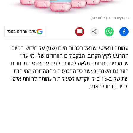
קריפטו
בקבוקים ורודים (צילום יחצ)
ויראלי
עקבו אחרינו בגוגל
טלוויזיה
עמותת וראייטי ישראל הכריזה היום (שני) על חידוש המיזם
עסקי
המרגש לקיץ הקרוב. הבקבוקים הוורודים של "מי עדן"
ספורט
שנמכרים בתרומה מלאה לטובת ילדים עם צרכים מיוחדים
חוזר גם השנה, כאשר כל ההכנסות מהמהדורה המיוחדת
קריירה
שתושק ב-15 ביולי יוקדשו לפעילות העמותה לרווחת אלפי
ולימודים
ילדים ברחבי הארץ.
מינויים
רייטינג
רכב