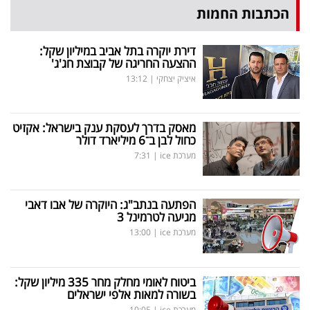
הכתבות החמות
דירת יוקרה בתל אביב במיליון שקל:
ההצעה החריגה של קבוצת חג'ג'
איציק יצחקי
|
13:12
מאסק בדרך לעסקת ענק בישראל: אקזיט
כחול לבן ב־6 מיליארד דולר
מערכת ice
|
7:31
הפתעה בנתב"ג: היוקרה של אבו דאבי
מגיעה לטרמינל 3
מערכת ice
|
13:00
ביטוח לאומי מחלק מחר 335 מיליון שקל:
בשורה למאות אלפי ישראלים
מערכת ice
|
10:05