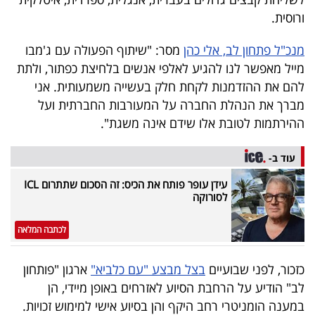
40
ורוסית.
מנכ"ל פתחון לב, אלי כהן
מסר: "שיתוף הפעולה עם ג'מבו
שיתופי
מייל מאפשר לנו להגיע לאלפי אנשים בלחיצת כפתור, ולתת
להם את ההזדמנות לקחת חלק בעשייה משמעותית. אני
פעולה
מברך את הנהלת החברה על המעורבות החברתית ועל
ההירתמות לטובת אלו שידם אינה משגת".
דרושים
עוד ב-
עידן עופר פותח את הכיס: זה הסכום שתתרום ICL
ניוזלטרים
לסורוקה
לכתבה המלאה
מייל
אדום
כזכור, לפני שבועיים
בצל מבצע "עם כלביא"
ארגון "פותחון
לב" הודיע על הרחבת הסיוע לאזרחים באופן מיידי, הן
במענה הומניטרי רחב היקף והן בסיוע אישי למימוש זכויות.