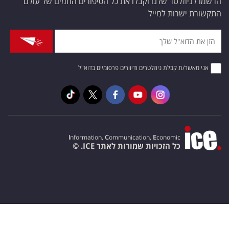
הרשמו לניוזלטר שלנו וקבלו את כל הסיפורים החמים של עולם
התקשורת ישרות למייל
אני מאשר/ת קבלת ניוזלטרים ודיוורים פרסומיים בדוא"ל
I
nformation,
C
ommunication,
E
conomic
כל הזכויות שמורות לאתר ICE. ©