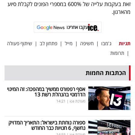
פרסמו
זאת בעקבות עלייה של 600% במספרי הפונים לקבלת סיוע
מהארגון.
באייס
עקבו
עקבו אחרינו
אחרינו:
תגיות
ג'מבו
|
חשיפה
|
מייל
|
פתחון לב
|
שיתוף פעולה
|
תרומות
הכתבות החמות
אסף רפפורט ממשיך במהפכה: זה המינוי
הדרמטי בהנהלת רשת 13
מערכת ice
|
14:21
ספורה נוחתת בישראל: התאריך המדויק
נחשף, 6 חנויות כבר החודש
מערכת ice
|
14:55