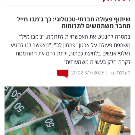
נדל"ן
שיתוף פעולה חברתי-טכנולוגי: כך ג'מבו מייל
דיגיטל
תחבר משתמשים לתרומות
וטק
במטרה להנגיש את האפשרויות לתרומה, "ג'מבו מייל"
משתפת פעולה על ארגון "פתחון לב"; "מאפשר לנו להגיע
שיווק
לאלפי אנשים בלחיצת כפתור, ולתת להם את ההזדמנות
ופרסום
לקחת חלק בעשייה משמעותית"
משפט
מערכת ice
|
3/7/2025
20:02
מדדים
ומחקרים
דעות
רכילות
עסקית