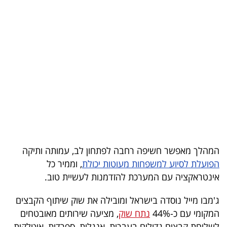
בריאות
תרבות
ופנאי
תיירות
TOP-
5
המילון
המהלך מאפשר חשיפה רחבה לפתחון לב, עמותה ותיקה
הכלכלי
הפועלת לסיוע למשפחות מעוטות יכולת
, וממיר כל
אינטראקציה עם המערכת להזדמנות לעשיית טוב.
פודקאסט
ג'מבו מייל נוסדה בישראל ומובילה את שוק שיתוף הקבצים
40
המקומי עם כ-44%
נתח שוק
, מציעה שירותים מאובטחים
UNDER
לשליחת קבצים גדולים בעברית, אנגלית, ספרדית, איטלקית