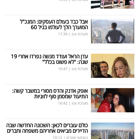
אבל כבד בעולם העסקים: המנכ"ל
המוערך הלך לעולמו בגיל 60
מערכת ice
|
17:39
עדן הראל ועודד מנשה נפרדו אחרי 19
שנה: "לא פשוט בכלל"
מערכת ice
|
16:47
אופק אדנק והדס מסורי במשבר קשה:
התיעוד שמסמן סוף לזוגיות
מערכת ice
|
16:42
כולם עוברים לכאן: השכונה החדשה שבה
הדיירים מביאים אחריהם משפחה וחברים
בשיתוף אזורים
|
10:12