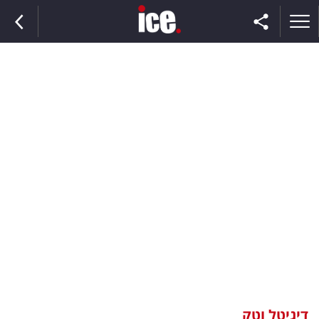
ראשי
הנבחרת
השוק
תקשורת
ומדיה
כסף
וצרכנות
דיגיטל וטק