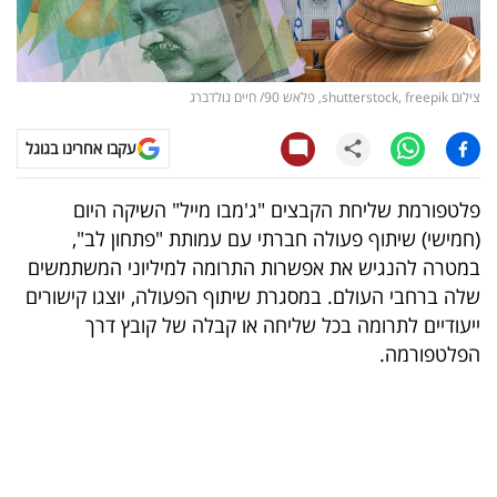
קריפטו
ויראלי
צילום shutterstock, freepik, פלאש 90/ חיים גולדברג
טלוויזיה
עקבו אחרינו בגוגל
עסקי
פלטפורמת שליחת הקבצים "ג'מבו מייל" השיקה היום
ספורט
(חמישי) שיתוף פעולה חברתי עם עמותת "פתחון לב",
במטרה להנגיש את אפשרות התרומה למיליוני המשתמשים
קריירה
שלה ברחבי העולם. במסגרת שיתוף הפעולה, יוצגו קישורים
ולימודים
ייעודיים לתרומה בכל שליחה או קבלה של קובץ דרך
הפלטפורמה.
מינויים
רייטינג
רכב