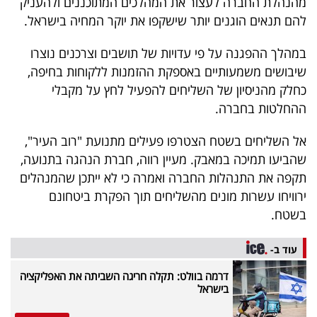
מהנהלת החברה לעצור את המהלכים המתוכננים ולהעניק
40
להם תנאים הוגנים יותר שישקפו את יוקר המחיה בישראל.
במהלך ההפגנה על פי עדויות של תושבים וצרכנים נוצרו
שיתופי
שיבושים משמעותיים באספקת ההזמנות ללקוחות בחיפה,
כחלק מהניסיון של השליחים להפעיל לחץ על מקבלי
פעולה
ההחלטות בחברה.
אל השליחים בשטח הצטרפו פעילים מתנועת "רוב העיר",
דרושים
שהביעו תמיכה במאבק. מעיין רווה, חברת הנהגה בתנועה,
תקפה את התנהלות החברה ואמרה כי לא ייתכן שהמנהלים
ניוזלטרים
ירוויחו עשרות מונים מהשליחים תוך הפקרת ביטחונם
בשטח.
מייל
עוד ב-
אדום
דרמה בוולט: תקלה חריגה השביתה את האפליקציה
בישראל