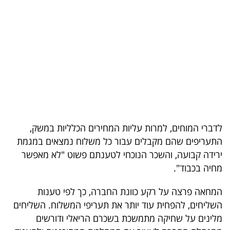
בריאות
תרבות
ופנאי
תיירות
TOP-
5
לדברי המוחים, למרות עליות המחירים הכלליות במשק,
התעריפים שהם מקבלים עבור כל משלוח נמצאים במגמת
המילון
ירידה קבועה, והשכר הנוכחי לטענתם פשוט "לא מאפשר
הכלכלי
מחיה בכבוד".
פודקאסט
המחאה פרצה על רקע כוונת החברה, כך לפי טענות
השליחים, להפחית עוד יותר את תעריפי המשלוח. השליחים
40
מלינים על שחיקה מתמשכת בשכרם הריאלי ודורשים
UNDER