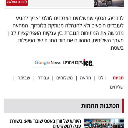
פרסמו
לכתבה המלאה
באייס
לדבריה, הכסף שמשלמים הצרכנים לוולט "צריך להגיע
לעובדים חיפאים ולא להנהלה מנותקת בלונדון". המחאה
עקבו
מדגישה את המתיחות הגוברת בין ענקיות האפליקציות לבין
אחרינו:
מערך השליחים, המהווים את חוד החנית של הפעילות
בשטח.
עקבו אחרינו
תגיות
וולט
|
מחאה
|
משלוחים
|
עבודה
|
שביתה
|
שליחים
הכתבות החמות
היורש של וורן באפט שובר שיא: בשורת
ענק למשקיעים