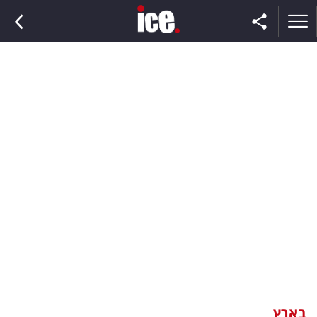
ראשי
הנבחרת
השוק
תקשורת
ומדיה
כסף
וצרכנות
בארץ