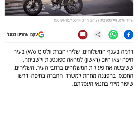
קריפטו
שליח וולט. אילוסטרציה (צילום מרים אלסטר/פלאש 90)
ויראלי
עקבו אחרינו בגוגל
טלוויזיה
דרמה בענף המשלוחים: שליחי חברת וולט (Wolt) בעיר
עסקי
חיפה יצאו היום (ראשון) למחאה ספונטנית ולשביתה,
ספורט
ששיבשה את פעילות המשלוחים ברחבי העיר. השליחים,
התכנסו בהפגנה מתחת למשרדי החברה בחיפה ודרשו
קריירה
שיפור מיידי בתנאי העסקתם.
ולימודים
מינויים
רייטינג
רכב