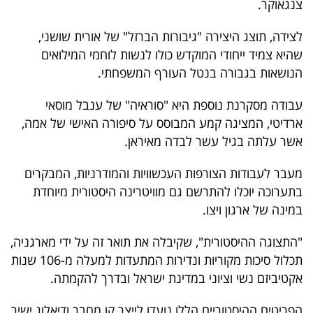
צנגאוקר.
לצידה, תוצג היצירה "גיבורות הברזל" של אורית שושני,
שהיא צמיד ייחודי המוקדש כולו לנשות לוחמי המילואים
הנושאות בגבורה בנטל העורף המשפחתי.
עבודה מסקרנת נוספת היא "סוראיה" של ענבל מוסאי
ארדיטי, המציגה קמע המבוסס על סיפורה האישי של אמה,
אשר עלתה בגיל עשר לבדה מאיראן.
מעבר לעבודות הצורפות העכשוויות והמודרניות, המבקרים
בתערוכה יוכלו להתרשם גם מוויטרינה היסטורית מיוחדת
במינה של ארגון ויצו.
"התצוגה ההיסטורית", שקיבלה את תואר זה על ידי מארגניה,
תכלול סיכות מקוריות ונדירות המתעדות למעלה מ-106 שנות
אקטיביזם נשי וציוני במדינת ישראל ובדרך להקמתה.
הפריטים ההיסטוריים הללו נועדו לייצר קו מחבר ודיאלוג ישיר