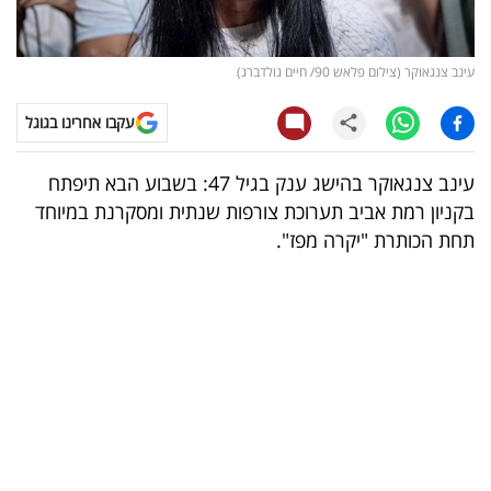
קריפטו
עינב צנגאוקר (צילום פלאש 90/ חיים גולדברג)
ויראלי
עקבו אחרינו בגוגל
טלוויזיה
עינב צנגאוקר בהישג ענק בגיל 47: בשבוע הבא תיפתח
עסקי
בקניון רמת אביב תערוכת צורפות שנתית ומסקרנת במיוחד
ספורט
תחת הכותרת "יקרה מפז".
קריירה
ולימודים
מינויים
רייטינג
רכב