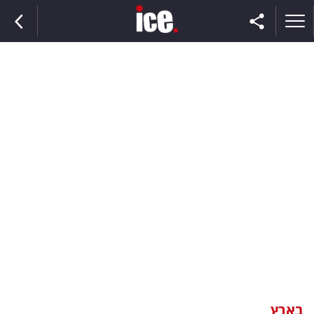
ראשי
הנבחרת
השוק
תקשורת
ומדיה
כסף
וצרכנות
בארץ