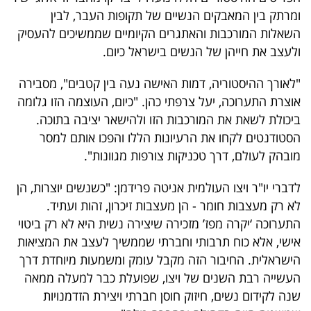
ומרתק בין המאבקים הנשיים של תקופות העבר, לבין
השאלות המורכבות והאתגרים הקיומיים שממשיכים להעסיק
ולעצב את חייהן של הנשים בישראל כיום.
"לאורך ההיסטוריה, דמות האישה נעה בין קטבים", מסבירה
אוצרת התערוכה, יעל צרפתי כהן. "כיום, העוצמה הזו גלומה
ביכולת לשאת את המורכבות הזו ולהישאר יציבה בתוכה.
הסטודנטים לקחו את הרעיונות הללו והפכו אותם למסר
מובהק לעולם, דרך טכניקות צורפות מגוונות".
לדברי יו"ר ויצו העולמית אניטה פרידמן: "כשנשים יוצרות, הן
לא רק מעצבות חומר - הן מעצבות זיכרון, זהות ועתיד.
התערוכה ‘יקרה מפז’ מזכירה שיצירה נשית היא לא רק ביטוי
אישי, אלא כוח תרבותי וחברתי שממשיך לעצב את המציאות
הישראלית. החיבור הזה מקבל עומק ומשמעות מיוחדת דרך
העשייה רבת השנים של ויצו, שפועלת כבר למעלה ממאה
שנה לקידום נשים, חיזוק חוסן חברתי ויצירת הזדמנויות