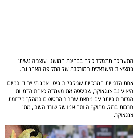
בריאות
תרבות
ופנאי
תיירות
התערוכה תתמקד כולה בבחינת המושג "עוצמה נשית"
TOP-
במציאות הישראלית המורכבת של התקופה האחרונה.
5
אחת הדמויות המרכזיות שמקבלות ביטוי אמנותי ייחודי במיזם
המילון
היא עינב צנגאוקר, שביססה את מעמדה כאחת הדמויות
הכלכלי
המזוהות ביותר עם מחאת שחרור החטופים במהלך מלחמת
חרבות ברזל, מתוקף היותה אמו של שורד השבי, מתן
פודקאסט
צנגאוקר.
40
UNDER