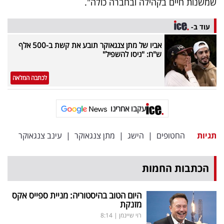
שמשנות חיים בקהילה ובחברה כולה".
עוד ב-
אביו של מתן צנגאוקר תובע את קשת ב-500 אלף
ש"ח: "ניסו להשפיל"
לכתבה המלאה
עקבו אחרינו
תגיות
החטופים
|
הישג
|
מתן צנגאוקר
|
עינב צנגאוקר
הכתבות החמות
היום הטוב בהיסטוריה: מניית ספייס אקס
מזנקת
רוי שיינמן
|
8:14