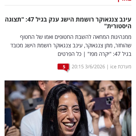
נדל"ן
עינב צנגאוקר רושמת הישג ענק בגיל 47: "תצוגה
דיגיטל
היסטורית"
וטק
ממנהיגות המחאה להשבת החטופים ואמו של החטוף
שהוחזר, מתן צנגאוקר, עינב צנגאוקר רושמת הישג מכובד
שיווק
בגיל 47: "יקרה מפז" | כל הפרטים
ופרסום
מערכת ice
|
3/6/2026
20:15
5
משפט
מדדים
ומחקרים
דעות
רכילות
עסקית