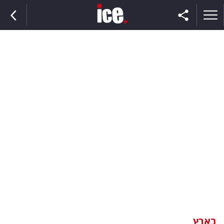
ראשי
הנבחרת
השוק
תקשורת
ומדיה
כסף
וצרכנות
בארץ