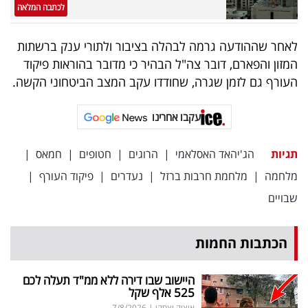
פרסמו
לכתבה המלאה
באייס
לאחר שההודעה גרמה לבהלה בציבור ולתורי ענק ברשתות
עקבו
המזון והפארם, דובר צה"ל הבהיר כי מדובר בהוראות פיקוד
העורף גם לזמן שגרה, שחודדו עקב המצב הביטחוני הקשה.
אחרינו:
עקבו אחרינו
תגיות
הג'יהאד האסלאמי
|
הרוגים
|
חטופים
|
חמאס
|
מלחמה
|
מלחמת חרבות ברזל
|
נעדרים
|
פיקוד העורף
|
שבויים
הכתבות החמות
היישוב שבו דירה ללא ממ"ד תעלה לכם
525 אלף שקל
איציק יצחקי
|
7/8/2026