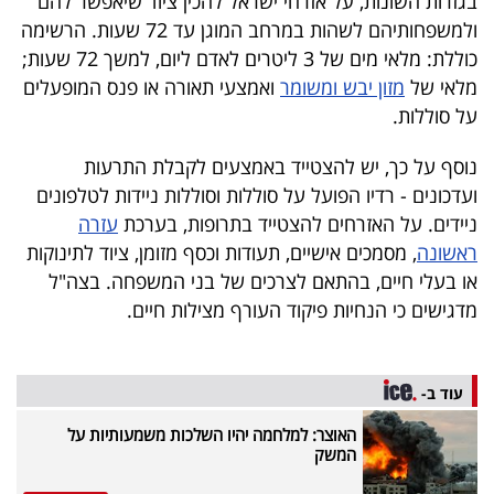
בגזרות השונות, על אזרחי ישראל להכין ציוד שיאפשר להם
40
ולמשפחותיהם לשהות במרחב המוגן עד 72 שעות. הרשימה
כוללת: מלאי מים של 3 ליטרים לאדם ליום, למשך 72 שעות;
מלאי של
מזון יבש ומשומר
ואמצעי תאורה או פנס המופעלים
שיתופי
על סוללות.
פעולה
נוסף על כך, יש להצטייד באמצעים לקבלת התרעות
ועדכונים - רדיו הפועל על סוללות וסוללות ניידות לטלפונים
ניידים. על האזרחים להצטייד בתרופות, בערכת
עזרה
דרושים
ראשונה
, מסמכים אישיים, תעודות וכסף מזומן, ציוד לתינוקות
או בעלי חיים, בהתאם לצרכים של בני המשפחה. בצה"ל
ניוזלטרים
מדגישים כי הנחיות פיקוד העורף מצילות חיים.
מייל
עוד ב-
אדום
האוצר: למלחמה יהיו השלכות משמעותיות על
המשק