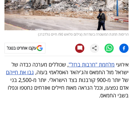
קריפטו
ויראלי
הריסות תחנת המשטרה בשדרות (צילום פלאש 90/ חיים גולדברג)
טלוויזיה
עקבו אחרינו בגוגל
עסקי
ספורט
אירועי
מלחמת "חרבות ברזל"
, שכוללים מערכה כבדה של
ישראל מול החמאס והג'יהאד האסלאמי בעזה,
גבו את חייהם
קריירה
של יותר מ-900 קורבנות בצד הישראלי. יותר מ-2,500 בני
ולימודים
אדם נפצעו, וככל הנראה מאות חיילים ואזרחים נחטפו ונפלו
בשבי החמאס.
מינויים
רייטינג
רכב