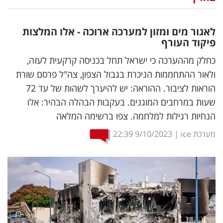
נדל"ן
לאגור מים ומזון למערכה ארוכה - אלו המלצות
דיגיטל
פיקוד העורף
וטק
כחלק מההערכה כי ישראל תחל בכניסה קרקעית לעזה,
ולאור ההתחממות הניכרת בגבול הצפון, צה"ל פרסם שורת
שיווק
הוראות לציבור. ההוראה: יש להיערך לשהות של עד 72
ופרסום
שעות במרחבים המוגנים. בעקבות הבהלה הבהיר: אלו
הנחיות רגילות למלחמה. צפו ברשימה המלאה
משפט
מערכת ice
|
9/10/2023
22:39
מדדים
ומחקרים
דעות
רכילות
עסקית