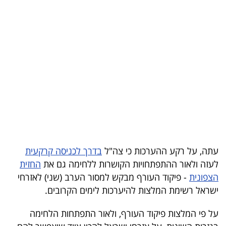
בריאות
תרבות
ופנאי
תיירות
TOP-
5
המילון
עתה, על רקע ההערכות כי צה"ל
בדרך לכניסה קרקעית
הכלכלי
לעזה ולאור ההתפתחויות הקושרות ללחימה גם את
החזית
הצפונית
- פיקוד העורף מבקש למסור הערב (שני) לאזרחי
פודקאסט
ישראל רשימת המלצות להיערכות לימים הקרובים.
40
על פי המלצות פיקוד העורף, ולאור התפתחות הלחימה
UNDER