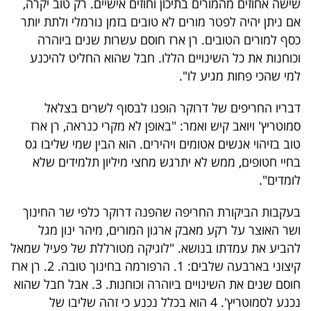
שישה אחוזים מהמורים בתיכון וחוזים אישיים. רק טוב יקרה,
40
אם ניתן יהיה לפטר מורים לא טובים בזמן נורמלי ולתת יותר
כסף למורים הטובים. רן ארז חוסם עשרות שנים ביוהרה
וכוחנות את כל השינויים הללו. חבל שהוא החליט להיכנע
שיתופי
למי שהכי פחות מגיע לו".
פעולה
דבריו החריפים של דרוקר הופנו לבסוף לשרים בצלאל
סמוטריץ' ויואב קיש ואמר: "באופן לא מקרי כנראה, רן ארז
טוב בזיהוי אנשים אטומים ויהירים. הוא הבין שמי שליבו גס
דרושים
בחיי חטופים, ממש לא יתרגש מחצי מיליון תלמידים שלא
לומדים".
ניוזלטרים
בעקבות הביקורת החריפה שהפנה דרוקר כלפי שר החינוך
ושר האוצר על רקע מאבק ארגון המורים, מיהר ינון מגל
מייל
להביע את עמדתו בנושא. "לוגיקה מטורללת של פעיל שמאל
אדום
קיצוני בארבעה שלבים: 1. הרפורמה בחינוך טובה. 2. רן ארז
חוסם שנים את השינויים ביוהרה וכוחנות. 3. אבל חבל שהוא
נכנע לסמוטריץ'. 4 הוא בכלל נכנע כי זהה שליבו של