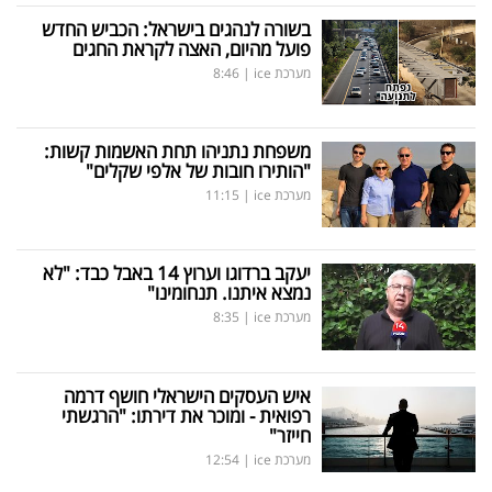
בשורה לנהגים בישראל: הכביש החדש
פועל מהיום, האצה לקראת החגים
מערכת ice
|
8:46
משפחת נתניהו תחת האשמות קשות:
"הותירו חובות של אלפי שקלים"
מערכת ice
|
11:15
יעקב ברדוגו וערוץ 14 באבל כבד: "לא
נמצא איתנו. תנחומינו"
מערכת ice
|
8:35
איש העסקים הישראלי חושף דרמה
רפואית - ומוכר את דירתו: "הרגשתי
חייזר"
מערכת ice
|
12:54