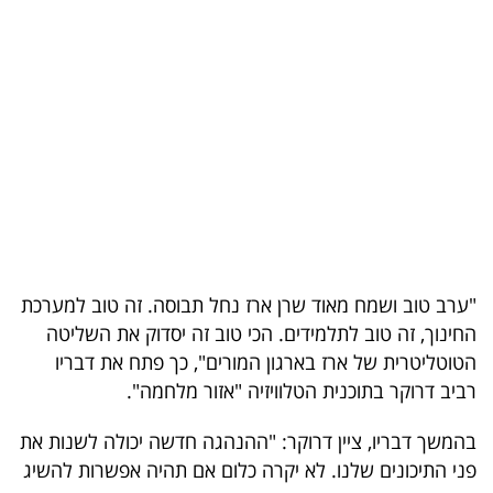
בריאות
תרבות
ופנאי
תיירות
TOP-
5
"ערב טוב ושמח מאוד שרן ארז נחל תבוסה. זה טוב למערכת
המילון
החינוך, זה טוב לתלמידים. הכי טוב זה יסדוק את השליטה
הכלכלי
הטוטליטרית של ארז בארגון המורים", כך פתח את דבריו
רביב דרוקר בתוכנית הטלוויזיה "אזור מלחמה".
פודקאסט
בהמשך דבריו, ציין דרוקר: "ההנהגה חדשה יכולה לשנות את
40
פני התיכונים שלנו. לא יקרה כלום אם תהיה אפשרות להשיג
UNDER