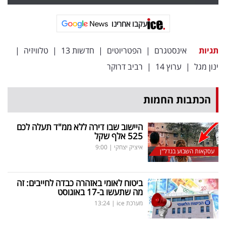
עקבו אחרינו
תגיות
אינסטגרם
|
הפטריוטים
|
חדשות 13
|
טלוויזיה
|
ינון מגל
|
ערוץ 14
|
רביב דרוקר
הכתבות החמות
היישוב שבו דירה ללא ממ"ד תעלה לכם
525 אלף שקל
איציק יצחקי
|
9:00
עסקאות השבוע בנדל"ן
ביטוח לאומי באזהרה כבדה לחייבים: זה
מה שתעשו ב-17 באוגוסט
מערכת ice
|
13:24