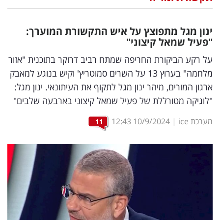
נדל"ן
ינון מגל מתפוצץ על איש התקשורת המוערך:
דיגיטל
"פעיל שמאל קיצוני"
וטק
על רקע הביקורת החריפה שמתח רביב דרוקר בתוכנית "אזור
מלחמה" בערוץ 13 על השרים סמוטריץ' וקיש בנוגע למאבק
שיווק
ארגון המורים, מיהר ינון מגל לתקוף את העיתונאי. ינון מגל:
ופרסום
"לוגיקה מטורללת של פעיל שמאל קיצוני בארבעה שלבים"
משפט
מערכת ice
|
10/9/2024
12:43
11
מדדים
ומחקרים
דעות
רכילות
עסקית