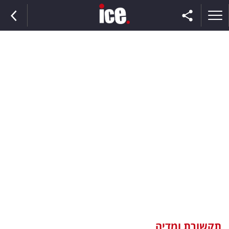
ראשי
הנבחרת
השוק
תקשורת
ומדיה
כסף
וצרכנות
תקשורת ומדיה