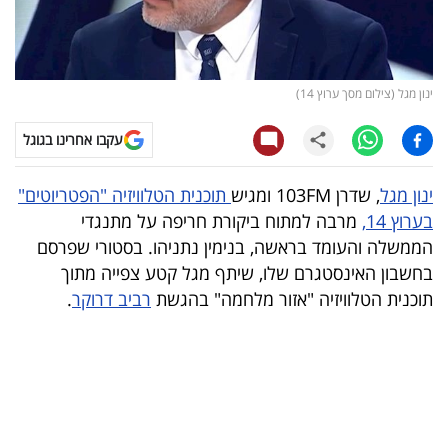
קריפטו
ויראלי
ינון מגל (צילום מסך ערוץ 14)
טלוויזיה
עקבו אחרינו בגוגל
עסקי
ינון מגל
, שדרן 103FM ומגיש
תוכנית הטלוויזיה "הפטריוטים"
ספורט
בערוץ 14,
מרבה למתוח ביקורת חריפה על מתנגדי
הממשלה והעומד בראשה, בנימין נתניהו. בסטורי שפרסם
קריירה
בחשבון האינסטגרם שלו, שיתף מגל קטע צפייה מתוך
ולימודים
תוכנית הטלוויזיה "אזור מלחמה" בהגשת
רביב דרוקר
.
מינויים
רייטינג
רכב