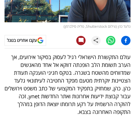
קריפטו
ויראלי
גלעד כהן (צילום Shutterstock, טליה סילברמן)
טלוויזיה
עקבו אחרינו בגוגל
עסקי
עולם התקשורת הישראלי רגיל לעסוק בסיקור אירועים, אך
ספורט
הערב תשומת הלב הופנתה דווקא אל אחד מהאנשים
שמדווחים מהשטח בשגרה. בטקס חגיגי הוענקה תעודת
קריירה
הצטיינות יוקרתית מטעם מפקד החטיבה לעיתונאי גלעד
ולימודים
כהן. כהן, שמחזיק בתפקיד המקצועי של כתב משפט וירושלים
עבור קבוצת ידיעות אחרונות ואתר החדשות ynet, זכה
מינויים
להוקרה הרשמית על רקע תרומתו יוצאת הדופן במהלך
התקופה האחרונה בצבא.
רייטינג
רכב