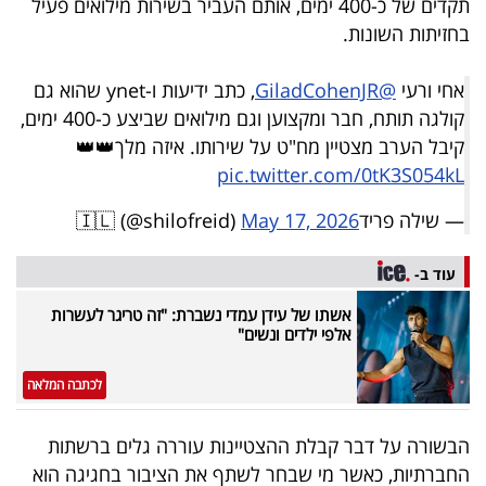
תקדים של כ-400 ימים, אותם העביר בשירות מילואים פעיל
40
בחזיתות השונות.
אחי ורעי
@GiladCohenJR
, כתב ידיעות ו-ynet שהוא גם
שיתופי
קולגה תותח, חבר ומקצוען וגם מילואים שביצע כ-400 ימים,
פעולה
קיבל הערב מצטיין מח"ט על שירותו. איזה מלך👑👑
pic.twitter.com/0tK3S054kL
— שילה פריד🇮🇱 (@shilofreid)
May 17, 2026
דרושים
עוד ב-
ניוזלטרים
אשתו של עידן עמדי נשברת: "זה טריגר לעשרות
אלפי ילדים ונשים"
מייל
לכתבה המלאה
אדום
הבשורה על דבר קבלת ההצטיינות עוררה גלים ברשתות
החברתיות, כאשר מי שבחר לשתף את הציבור בחגיגה הוא