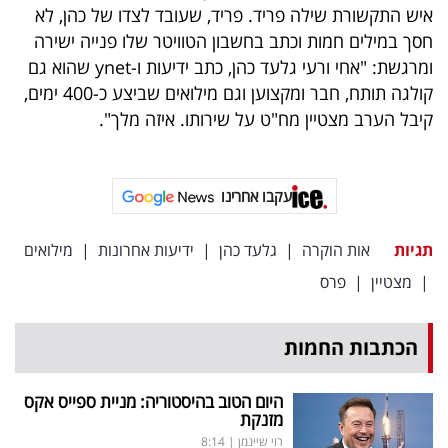
פרסמו
איש התקשורת שילה פריד. פריד, שעובד לצדו של כהן, לא
באייס
חסך במילים חמות וכתב בחשבון הטוויטר שלו פנייה ישירה
ומרגשת: "אחי ורעי גלעד כהן, כתב ידיעות ו-ynet שהוא גם
עקבו
קולגה תותח, חבר ומקצוען וגם מילואים שביצע כ-400 ימים,
קיבל הערב מצטיין מח"ט על שירותו. איזה מלך".
אחרינו:
עקבו אחרינו
תגיות
אות הוקרה
|
גלעד כהן
|
ידיעות אחרונות
|
מילואים
|
מצטיין
|
פרס
הכתבות החמות
היום הטוב בהיסטוריה: מניית ספייס אקס
מזנקת
רוי שיינמן
|
8:14