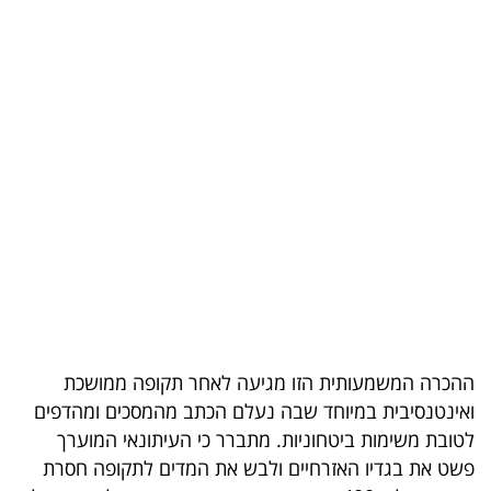
בריאות
תרבות
ופנאי
תיירות
TOP-
5
המילון
הכלכלי
ההכרה המשמעותית הזו מגיעה לאחר תקופה ממושכת
פודקאסט
ואינטנסיבית במיוחד שבה נעלם הכתב מהמסכים ומהדפים
לטובת משימות ביטחוניות. מתברר כי העיתונאי המוערך
40
פשט את בגדיו האזרחיים ולבש את המדים לתקופה חסרת
UNDER