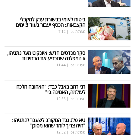
ביטוח לאומי בבשורת ענק למקבלי
הקצבאות: הכסף יעבור בעוד 3 ימים
מערכת ice
|
7:12
סקר מנדטים חדש: איזנקוט מעל נתניהו,
זו המפלגה שתכריע את הבחירות
מערכת ice
|
11:44
רני רהב באבל כבד: "האהובה הלכה
לעולמה, האמינה בי"
מערכת ice
|
12:35
גיא פלג נגד המקורב לשעבר לנתניהו:
"היה צריך לומר שהוא מסוכן"
מערכת ice
|
12:52