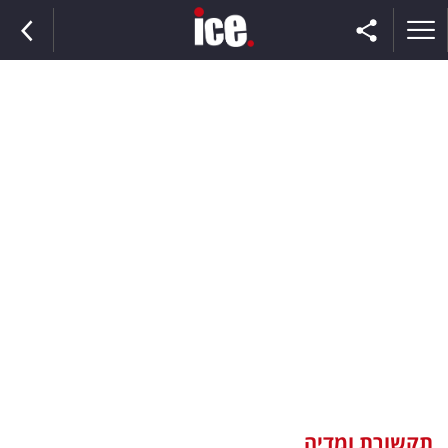
ראשי
הנבחרת
השוק
תקשורת
ומדיה
כסף
וצרכנות
תקשורת ומדיה