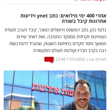
נדל"ן
אחרי 400 ימי מילואים: כתב
ynet
וידיעות
דיגיטל
אחרונות קיבל בשורה
וטק
גלעד כהן, כתב המשפט וירושלים המוכר, קיבל הערב תעודת
הצטיינות יוקרתית ממפקד החטיבה. זאת לאחר שירות
שיווק
ממושך וחסר תקדים בחזיתות השונות, שהוביל להתרגשות
ופרסום
רבה בקרב חבריו וקולגות מעולם התקשורת
משפט
מערכת ice
|
17/5/2026
23:48
מדדים
ומחקרים
דעות
רכילות
עסקית