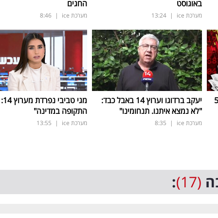
באוגוסט
החגים
מערכת ice
|
13:24
מערכת ice
|
8:46
 חובות של 50
יעקב ברדוגו וערוץ 14 באבל כבד:
מגי ט
"לא נמצא איתנו. תנחומינו"
התקופה במדינה"
מערכת ice
|
8:35
מערכת ice
|
13:55
ה
(17)
: