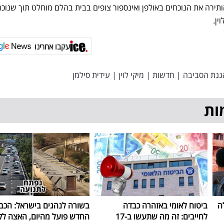
תירה את הנוכחים באולפן ואינספור צופים בבית בהלם מוחלט תוך שנוכח
ין.
עקבו אחרינו
נת הסביבה
|
חדשות
|
מיקי לוין
|
עידית סילמן
ות
ה
ביטוח לאומי באזהרה כבדה
בשורה לנהגים בישראל: הכב
לחייבים: זה מה שתעשו ב-17
החדש פועל מהיום, האצה ל