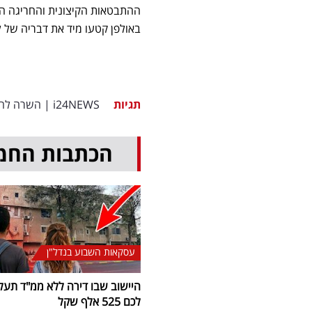
ההתבטאות הקיצונית והחריגה הו
באולפן קטעו מיד את דבריה של לו
תגיות
i24NEWS
|
השרה להג
הכתבות החמ
עסקאות השבוע בנדל"ן
היישוב שבו דירה ללא ממ"ד תעל
לכם 525 אלף שקל