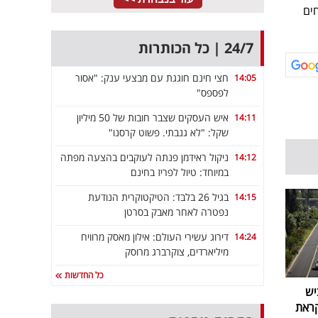
ים
24/7 | כל הכותרות
חצי חינם חוגגת עם מבצעי ענק: "אסור
14:05
לפספס"
איש העסקים שצבר חובות של 50 מיליון
14:11
שקל: "לא גנבתי. פשוט קרסנו"
ניקול ראידמן פנתה לעוקבים בהצעה מפתה
14:12
במיוחד: טיול לפריז בחינם
בגיל 26 בלבד: הטיקטוקרית הנודעת
14:15
נפטרה לאחר מאבק בסרטן
דירוג עשירי העולם: אילון מאסק מרוויח
14:24
מיליארדים, צוקרברג מרוסק
כל החדשות
יש
קראת