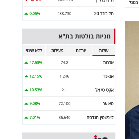
בגוגל
תל בונד 20
0.05%
438.730
מניות בולטות בת"א
עולות
יורדות
פעילות
ללא שינוי
אברות
47.53%
74.8
אב-גד
12.15%
1,246
אקס טי אל
10.53%
2.1
טאואר
9.08%
72,100
לוינשטין הנדסה
7.01%
36,640