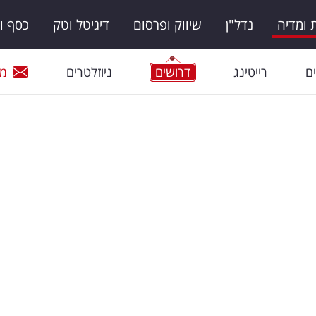
ומדיה
נדל"ן
שיווק ופרסום
דיגיטל וטק
כסף ו
ם
רייטינג
דרושים
ניוזלטרים
מי