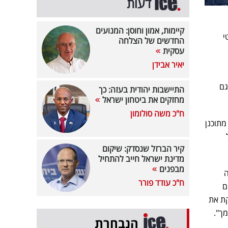
דעות
קיימות, אמון וחוסן: המנועים
וליטי
החדשים של הצלחה
עסקית
יאיר אבידן
 שמשמשת גם
התיישבות יהודית בעזה: כך
מחזקים את ביטחון ישראל
ח"כ משה סולומון
מתוכנן
קיר הברזל שנסדק: שיקום
מדינת ישראל חייב להתחיל
מבפנים
ה
ח"כ עודד פורר
ם
קת את
ך".
הנבחרת