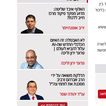
בין
האלוף איבד שליטה:
", הטיחה לוין בשרה. "את עדיין מספר 36, ואפילו בליכוד
מדוע מפקד פיקוד מרכז
חייב ללכת?
ששיא
יריב אופנהיימר
לא האבטלה: זה האיום
 לשרה
הכלכלי החדש שה-AI
עלול להביא לעולם |
מחפשת
פרופ' ירון זליכה
פרופ' ירון זליכה
הדלקת משואה על ידי
הרב אברהם זרביב
מסכנת את לוחמי צה"ל
עו"ד יהודה שפר
לאה
עוד בנבחרת >>