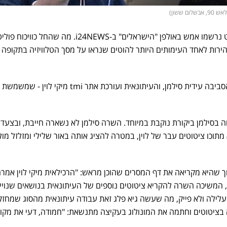
ם ששון)
רגעים של איבוד עשתונות מוחלט נרשמו אמש באולפן "הישראלים" ב-i24NEWS. מה שהחל כוויכוח פ
ירות לאחד העימותים היותר להוטים שנראו על מסך הטלוויזיה בתקופה
במרכז המהומה: השרה להגנת הסביבה עידית סילמן, והעיתונאית ועורכת אתר tmi מיקי לוין -
 בסילמן ביקורת נוקבת במיוחד. השרה סילמן לא נשארה חייבת, ובצעד 
וכו ציטוטים עבר של לוין, במטרה להציג אותה באור שלילי ומזלזל מול
 שהיא מקריאה את דף המסרים שהוכן מראש: "הרכילאית מיקי לוין אמר
 המשיכה השרה להקריא ציטוטים נוספים של העיתונאית בנושאים שנויי
עלילה ולא פייק, מה שעשה גיא פלג זאת עבודה עיתונאית מהסוג שמחז
בציטוטים וחתמה את המונולוג בעקיצה מתנשאת: "חמודה, דעי את מקומ