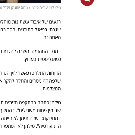
מיקי לוין ועידית סילמן (צילום יהונתן זינדל פלאש 90, אבשלו
שגרתי בפאנל התוכנית, הפך במה
האחרונה.
כפאנליסטית בערוץ.
הרוחות התלהטו כאשר לוין הטיחה
שלפה דף מסרים והחלה להקריא מת
המצלמות.
סילמן פתחה במתקפה חזיתית תוך
שבימין פחות משכילים". בהמשך,
במחלוקת: "שדה תימן לא הייתה 
הדמוקרטיה". סילמן לא הסתפקה 