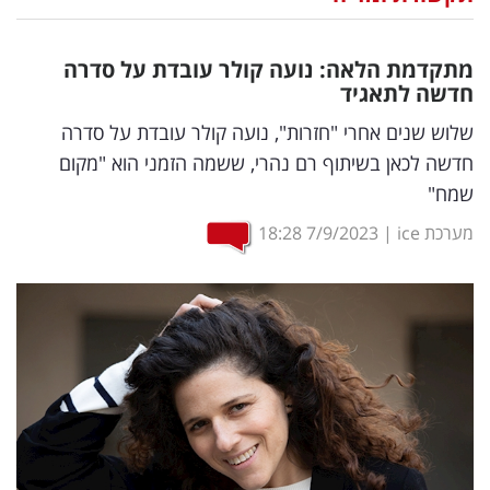
נדל"ן
מתקדמת הלאה: נועה קולר עובדת על סדרה
דיגיטל
חדשה לתאגיד
וטק
שלוש שנים אחרי "חזרות", נועה קולר עובדת על סדרה
חדשה לכאן בשיתוף רם נהרי, ששמה הזמני הוא "מקום
שיווק
שמח"
ופרסום
מערכת ice
|
7/9/2023
18:28
משפט
מדדים
ומחקרים
דעות
רכילות
עסקית