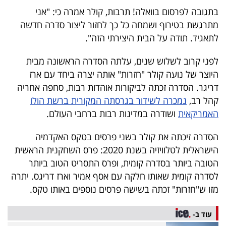
40
בתגובה לפרסום בוואלה! תרבות, קולר אמרה כי: "אני
מתרגשת בטירוף ושמחה כל כך לחזור ליצור סדרה חדשה
לתאגיד. תודה על הבית היצירתי הזה".
שיתופי
לפני קרוב לשלוש שנים, עלתה הסדרה הראשונה מבית
פעולה
היוצר של נועה קולר "חזרות" אותה יצרה ביחד עם ארז
דריגר. הסדרה זכתה לביקורות אוהדות רבות, סחפה אחריה
קהל רב,
נמכרה לשידור בגרסתה המקורית ברשת הולו
דרושים
האמריקאית
ושודרה במדינות רבות ברחבי העולם.
ניוזלטרים
הסדרה זיכתה את קולר בשני פרסים בטקס האקדמיה
הישראלית לטלוויזיה בשנת 2020: פרס השחקנית הראשית
הטובה ביותר בסדרה קומית, ופרס התסריט הטוב ביותר
מייל
לסדרה קומית שאותו חלקה עם אסף אמיר וארז דריגס. יתרה
מזו ש"חזרות" זכתה בשישה פרסים נוספים באותו טקס.
אדום
עוד ב-