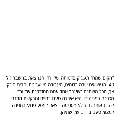
בריאות
תרבות
ופנאי
תיירות
TOP-
5
המילון
"מקום שמח" תעסוק בדמותה של ורד, הנמצאת במשבר גיל
הכלכלי
40. הנישואים שלה רדומים, העבודה משעממת והבית חונק.
אך, הכל משתנה כשערב אחד אמה המזדקנת של ורד
פודקאסט
מכריזה בפניה כי היא איבדה טעם בחיים ומבקשת ממנה
להרוג אותה. ורד לא מסכימה ויוצאת למסע פרוע במטרה
40
למצוא טעם בחיים של שתיהן.
UNDER