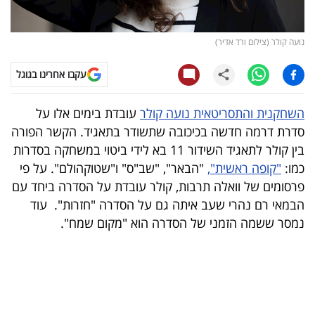
קריפטו
נועה קולר (צילום ורד אדיר)
ויראלי
עקבו אחרינו בגוגל
טלוויזיה
השחקנית והתסריטאית נועה קולר
עובדת בימים אלו על
עסקי
סדרת דרמה חדשה בכיכובה שתשודר בתאגיד. הקשר הפורה
ספורט
בין קולר לתאגיד השידור 11 בא לידי ביטוי במשחקה בסדרות
כמו:
"קופה ראשית",
"הבאר", "שב"ס" ו"שטוקהולם". על פי
קריירה
פרסומים של וואלה תרבות, קולר עובדת על הסדרה ביחד עם
ולימודים
הבמאי רם נהרי שעב איתה גם על הסדרה "חזרות". עוד
נמסר ששמה הזמני של הסדרה הוא "מקום שמח".
מינויים
רייטינג
רכב