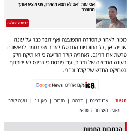
פרסמו
אסי עזר: "אם לא תצא מהארון, אני אוציא אותך
החוצה"
באייס
לכתבה המלאה
עקבו
אחרינו:
כזכור, לאחר שהסדרה התפוצצה ואף דובר כבר על עונה
שנייה. אך, כל התוכניות התבטלו לאחר שפורסמה לראשונה
פרשת ארז דריגס. לאחריה קולר הודיעה כי לא תיקח חלק
בעונה החדשה של חזרות. עוד פורסם כי דריגס לא ישתתף
בפרויקט החדש של קולר ונהרי.
עקבו אחרינו
תגיות
ארז דריגס
|
דרמה
|
חזרות
|
כאן 11
|
נועה קולר
|
תאגיד השידור הישראלי
הכתבות החמות