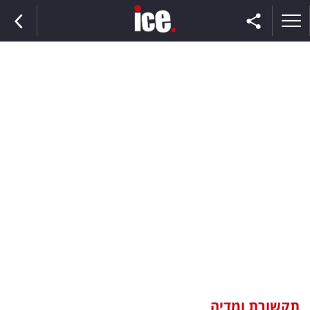
ראשי
הנבחרת
השוק
תקשורת
ומדיה
כסף
וצרכנות
תקשורת ומדיה