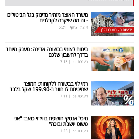
משרד האוצר מזהיר מזינוק בגל הביטולים
- זה מה שיקרה לקבלנים
איציק יצחקי
|
6:21
ידיעות השבוע בנדל"ן
ביטוח לאומי בבשורה אדירה: מענק מיוחד
בדרך לחשבון שלכם
מערכת ice
|
7:13
רמי לוי בבשורה ללקוחות: המוצר
שחיכיתם לו חוזר ב-199.90 שקל בלבד
מערכת ice
|
7:11
מיכל אנסקי חושפת בווידוי כואב: "אני
פשוט יושבת ובוכה"
מערכת ice
|
1:23