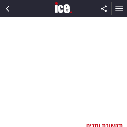
ראשי
הנבחרת
השוק
תקשורת
ומדיה
כסף
וצרכנות
תקשורת ומדיה