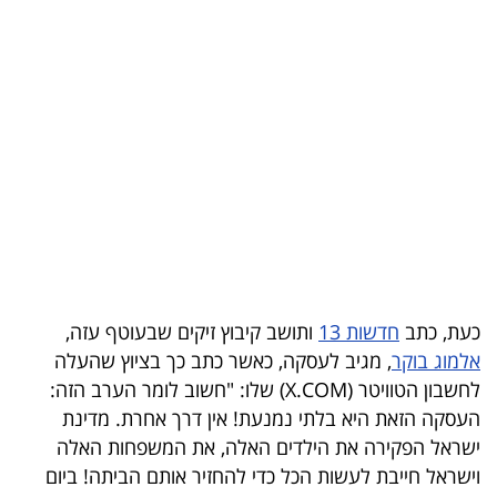
בריאות
תרבות
ופנאי
תיירות
TOP-
5
המילון
כעת, כתב
חדשות 13
ותושב קיבוץ זיקים שבעוטף עזה,
הכלכלי
אלמוג בוקר
, מגיב לעסקה, כאשר כתב כך בציוץ שהעלה
לחשבון הטוויטר (X.COM) שלו: "חשוב לומר הערב הזה:
פודקאסט
העסקה הזאת היא בלתי נמנעת! אין דרך אחרת. מדינת
ישראל הפקירה את הילדים האלה, את המשפחות האלה
40
וישראל חייבת לעשות הכל כדי להחזיר אותם הביתה! ביום
UNDER