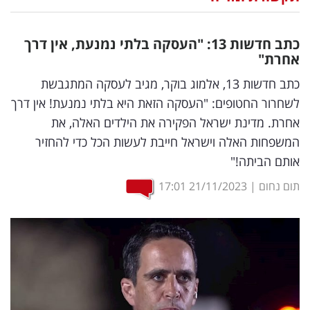
נדל"ן
כתב חדשות 13: "העסקה בלתי נמנעת, אין דרך
דיגיטל
אחרת"
וטק
כתב חדשות 13, אלמוג בוקר, מגיב לעסקה המתגבשת
לשחרור החטופים: "העסקה הזאת היא בלתי נמנעת! אין דרך
שיווק
אחרת. מדינת ישראל הפקירה את הילדים האלה, את
ופרסום
המשפחות האלה וישראל חייבת לעשות הכל כדי להחזיר
אותם הביתה!"
משפט
תום נחום
|
21/11/2023
17:01
מדדים
ומחקרים
דעות
רכילות
עסקית