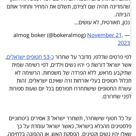
פרסמו
שהמדינה תהיה שם לצידם, תשלם את המחיר ותחזיר אותם
באייס
הביתה.
נכון, תאורטית, לא עושים…
עקבו
November 21,
— almog boker (@bokeralmog)
אחרינו:
2023
לפי פרטים שדלפו, מדובר על שחרור
כ-53 חטופים ישראלים
,
אשר ישראל דורשת כי יהיו נשים וילדים, לפי רשימה שמית
שתיקבע מראש, ללא הפרדה של משפחות. הרשימה לא
תכלול חטופים בעלי אזרחות זרה שאינם ישראלים. זהות
עשרת החטופים שישתחררו תפורסם בכל יום שעות ספורות
לפני שחרורם.
על כל חטוף שישוחרר, תשחרר ישראל 3 אסירים ביטחוניים
פלסטינים מהכלא בישראל, כאשר ישראל עומדת על כך
שאלו יהיו נשים וקטינים. הפסקת האש, או ההפוגה בלחימה,