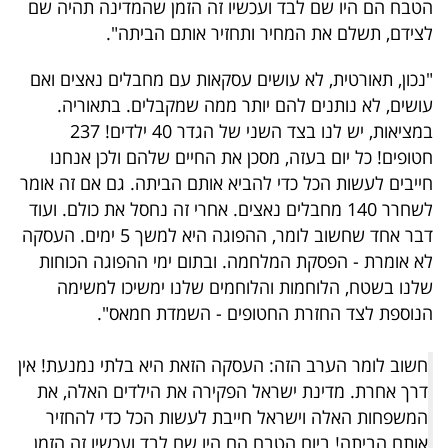
הטבח הם היו שם לבד ועכשיו זה הזמן שהמדינה תהיה שם
40
לצידם, תשלם את המחיר ותחזיר אותם הביתה".
"נכון, תאורטית, לא עושים עסקאות עם מחבלים נאצים ואם
שיתופי
עושים, לא נותנים להם יותר ממה שמקבלים. בתאוריה.
פעולה
במציאות, יש לנו בצד השני של הגדר 40 ילדים! 237
חטופים! כל יום בעזה, מסכן את החיים שלהם ולכן אנחנו
חייבים לעשות הכל כדי להביא אותם הביתה. גם אם זה אומר
לשחרר 140 מחבלים נאצים. אחרי זה נחסל את כולם. ועוד
דרושים
דבר אחד שחשוב לומר, ההפוגה היא למשך 5 ימים. העסקה
לא אומרת - הפסקת המלחמה. ובתום ימי ההפוגה הכוחות
ניוזלטרים
שלנו בשטח, הלוחמות והלוחמים שלנו ימשיכו למשימה
הנוספת לצד החזרת החטופים - השמדת חמאס".
מייל
חשוב לומר הערב הזה: העסקה הזאת היא בלתי נמנעת! אין
אדום
דרך אחרת. מדינת ישראל הפקירה את הילדים האלה, את
המשפחות האלה וישראל חייבת לעשות הכל כדי להחזיר
אותם הביתה! ביום הטבח הם היו שם לבד ועכשיו זה הזמן