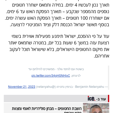
תארך נכון לעכשיו 4 ימים. במידה וחמאס ישחרר חטופים
נוספים מהמספר שנקבע – תוארך הפסקת האש עד 6 ימים.
אם ישוחררו 100 חטופים – תארך הפסקת האש עשרה ימים.
בנוסף תאשר ישראל הכנסת דלק וציוד הומניטרי לרצועה.
עוד על פי ההסכם, ישראל תימנע מפעילות אווירית בשמי
רצועת עזה במשך 6 שעות בכל יום, במטרה שחמאס יאתר
את מיקום החטופים הישראלים, בלא שישראל תוכל לעקוב
אחריהם.
בשטח עם לוחמי גולני - ממשיכים להילחם עד
לניצחון.
pic.twitter.com/34gHSNHixC
— Benjamin Netanyahu - בנימין נתניהו (@netanyahu)
November 21, 2023
עוד ב-
השבת החטופים – מבחן סולידריות לאומי ומצוות
פדיון שבויים