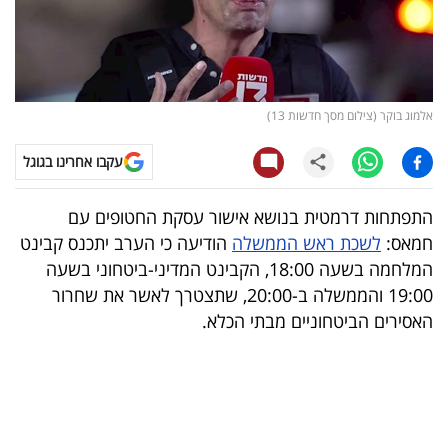
קריפטו
ויראלי
אלמוג בוקר (צילום מסך חדשות 13)
טלוויזיה
עקבו אחרינו בגוגל
עסקי
ספורט
התפתחות דרמטית בנושא אישור עסקת החטופים עם
חמאס:
לשכת ראש הממשלה
הודיעה כי הערב יתכנס קבינט
קריירה
המלחמה בשעה 18:00, הקבינט המדיני-ביטחוני בשעה
ולימודים
19:00 והממשלה ב-20:00, שתצטרך לאשר את שחרור
האסירים הביטחוניים מבתי הכלא.
מינויים
רייטינג
רכב