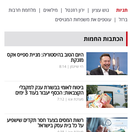
תגיות
גוש עציון
|
ירון רוזנטל
|
מילואים
|
מלחמת חרבות
ברזל
|
עוטפים את משפחות המגויסים
הכתבות החמות
היום הטוב בהיסטוריה: מניית ספייס אקס
מזנקת
רוי שיינמן
|
8:14
ביטוח לאומי בבשורת ענק למקבלי
הקצבאות: הכסף יעבור בעוד 3 ימים
מערכת ice
|
7:12
רשות המסים בצעד חסר תקדים שישפיע
על כל בית עסק בישראל
מערכת ice
|
4:38