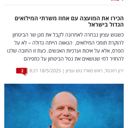
נדל"ן
הכירו את המועצה עם אחוז משרתי המילואים
דיגיטל
הגדול בישראל
וטק
כשגוש עציון נבחרה לאחרונה לקבל את מגן שר הביטחון
להוקרת תומכי המילואים, הגאווה הייתה גדולה – לא על
שיווק
הפרס, אלא על איכות וערכיות האנשים. כעת זו החובה שלנו
ופרסום
להחזיר למי שנושאים את נטל הביטחון על כתפיהם
משפט
ירון רוזנטל, ראש מוא"ז גוש עציון
|
18/5/2025
8:21
2
מדדים
ומחקרים
דעות
רכילות
עסקית