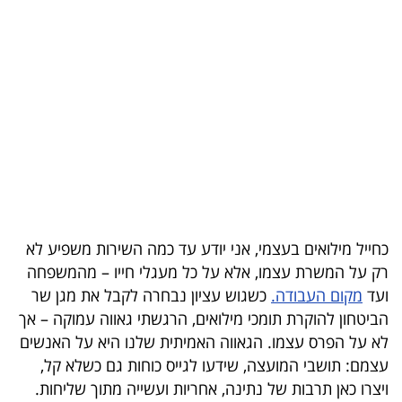
בריאות
תרבות
ופנאי
תיירות
TOP-
5
כחייל מילואים בעצמי, אני יודע עד כמה השירות משפיע לא
המילון
רק על המשרת עצמו, אלא על כל מעגלי חייו – מהמשפחה
הכלכלי
ועד
מקום העבודה.
כשגוש עציון נבחרה לקבל את מגן שר
הביטחון להוקרת תומכי מילואים, הרגשתי גאווה עמוקה – אך
פודקאסט
לא על הפרס עצמו. הגאווה האמיתית שלנו היא על האנשים
40
עצמם: תושבי המועצה, שידעו לגייס כוחות גם כשלא קל,
ויצרו כאן תרבות של נתינה, אחריות ועשייה מתוך שליחות
.
UNDER