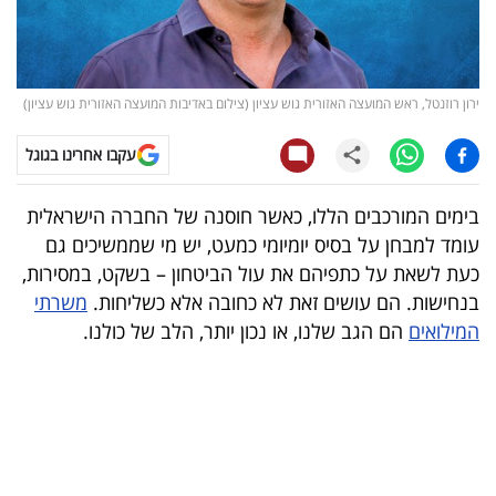
קריפטו
ויראלי
ירון רוזנטל, ראש המועצה האזורית גוש עציון (צילום באדיבות המועצה האזורית גוש עציון)
טלוויזיה
עקבו אחרינו בגוגל
עסקי
בימים המורכבים הללו, כאשר חוסנה של החברה הישראלית
ספורט
עומד למבחן על בסיס יומיומי כמעט, יש מי שממשיכים גם
כעת לשאת על כתפיהם את עול הביטחון – בשקט, במסירות,
קריירה
בנחישות. הם עושים זאת לא כחובה אלא כשליחות.
משרתי
ולימודים
המילואים
הם הגב שלנו, או נכון יותר, הלב של כולנו
.
מינויים
רייטינג
רכב