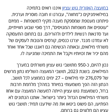
40
במועצה האזורית גוש עציון
איננו רואים בתמיכה
במילואימניקים כ"מחווה", עבורנו זו חובה מוסרית וערכית.
פיתחנו מעטפת שמספקת מענה מקיף למשפחות – ממיזם
שיתופי
"עוטפים את משפחות המגויסים", דרך סופי שבוע חווייתיים,
פעולה
ועד סדנאות רגשיות לילדים ולהוריהם. גם בתחום התעסוקה
לא עמדנו מנגד. יצרנו כנסים, קורסים והטבות לעסקים של
משרתי מילואים, ובאותה הנשימה גם דאגנו שכל אחד ואחד
מהם יכיר את זכויותיו ויקבל את התמיכה שמגיעה לו
.
דרושים
נכון להיום, כ-950 מתושבי גוש עציון משרתים במערך
ניוזלטרים
המילואים. בשנת 2023, תושבי המועצה השלימו נתון מרשים
של 276,079 ימי מילואים – 27 ימים בממוצע לכל תושב.
הנתון הזה הפך משמעותי במיוחד במהלך מלחמת חרבות
מייל
ברזל, כשמועצת גוש עציון הייתה למעשה המועצה עם אחוז
אדום
משרתי המילואים הגדול ביותר בישראל. אותנו הנתונים לא
הפתיעו, הם פשוט ביטאו את מה שידענו תמיד: תושבי גוש
עציון הם חלוצים גם ברוחם
.