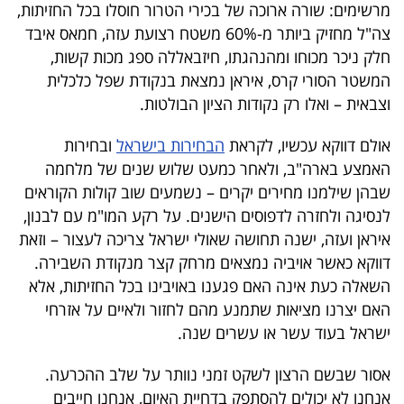
מרשימים: שורה ארוכה של בכירי הטרור חוסלו בכל החזיתות,
40
צה"ל מחזיק ביותר מ-60% משטח רצועת עזה, חמאס איבד
חלק ניכר מכוחו ומהנהגתו, חיזבאללה ספג מכות קשות,
המשטר הסורי קרס, איראן נמצאת בנקודת שפל כלכלית
שיתופי
וצבאית – ואלו רק נקודות הציון הבולטות.
פעולה
אולם דווקא עכשיו, לקראת
הבחירות בישראל
ובחירות
האמצע בארה"ב, ולאחר כמעט שלוש שנים של מלחמה
שבהן שילמנו מחירים יקרים – נשמעים שוב קולות הקוראים
דרושים
לנסיגה ולחזרה לדפוסים הישנים. על רקע המו"מ עם לבנון,
איראן ועזה, ישנה תחושה שאולי ישראל צריכה לעצור – וזאת
ניוזלטרים
דווקא כאשר אויביה נמצאים מרחק קצר מנקודת השבירה.
השאלה כעת אינה האם פגענו באויבינו בכל החזיתות, אלא
האם יצרנו מציאות שתמנע מהם לחזור ולאיים על אזרחי
מייל
ישראל בעוד עשר או עשרים שנה.
אדום
אסור שבשם הרצון לשקט זמני נוותר על שלב ההכרעה.
אנחנו לא יכולים להסתפק בדחיית האיום, אנחנו חייבים