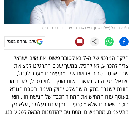
קריפטו
ויראלי
ח"כ אוהד טל (צילום שרון גבאי באדיבות לשכת חבר הכנסת טל)
טלוויזיה
עקבו אחרינו בגוגל
עסקי
הלקח המרכזי של ה-7 באוקטובר פשוט: את אויבי ישראל
ספורט
צריך להכריע, לא להכיל. במשך שנים התרגלנו למציאות
שבה ארגוני טרור וצבאות אויב מתעצמים מעבר לגבול,
קריירה
ישראל מגיבה רק כאשר האיום הופך בלתי נסבל, ולאחר מכן
ולימודים
חוזרת לשגרה בתקווה שהשקט יחזיק מעמד. הטבח הנורא
בעוטף עזה המחיש את המחיר הכבד של הגישה הזו. הוא
מינויים
הוכיח שאויבים שלא מוכרעים בזמן אינם נעלמים, אלא רק
מתעצמים, מתחמשים וממתינים להזדמנות הבאה לפגוע בנו.
רייטינג
רכב