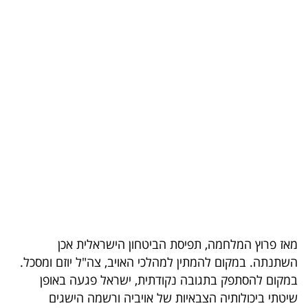
בריאות
תרבות
ופנאי
תיירות
TOP-
5
המילון
הכלכלי
מאז פרוץ המלחמה, תפיסת הביטחון הישראלית אכן
פודקאסט
השתנתה. במקום להמתין למהלכי האויב, צה"ל יוזם ומסכל.
40
במקום להסתפק בתגובה נקודתית, ישראל פגעה באופן
שיטתי ביכולותיה הצבאיות של אויביה ורשמה הישגים
UNDER