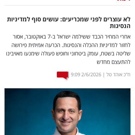
נדל"ן
לא עוצרים לפני שמכריעים: עושים סוף למדיניות
דיגיטל
הנסיגות
וטק
אחרי המחיר הכבד ששילמה ישראל ב-7 באוקטובר, אסור
לחזור למדיניות ההכלה והנסיגות. הכרעה אמיתית פירושה
שיווק
שליטה בשטח, עומק ביטחוני וחופש פעולה שימנעו מאויבינו
ופרסום
להתעצם מחדש
משפט
ח"כ אוהד טל
|
2/6/2026
9:09
מדדים
ומחקרים
דעות
רכילות
עסקית