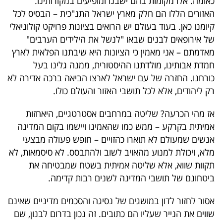
כאומה. אלו מקומות בהם ישבנו ומופיעים במקורותינו.
האזורים הללו הם חלק מארץ ישראל התנ"כית – הבסיס לכל
קיומנו כאן. בעוד בעולם יש הרואים בציונות פרויקט קולוניאלי
של אירופאים לבנים שבאו "לנשל את הילידים הערבים"
מאדמתם – אני מאמין כי הציונות היא שיבתנו הפלאית לארץ
חמדת אבותינו, מולדתנו ההיסטורית, ממנה גלינו בעל
כורחנו. החזרה של עם ישראל לארצו הביאה ברכה אדירה לא
רק ליהודים, אלא לכל תושבי האזור והעולם כולו.
אז מהי הכרעה? שליטה במרחבים אסטרטגיים, היאחזות
אמיתית בקרקע – ממש כמו שהאמינו ויישמו בקום המדינה
אנשים שמעולם לא תוארו כהזויים – חופש פעולה מבצעי
מלא, ויכולת למנוע מהאויב לשוב ולהתבסס. לא סיסמאות, לא
תקוות שווא, אלא שליטה אמיתית בשטח שמבטיחה את
ביטחונם של תושבי המדינה לשנים רבות קדימה.
אסור לחזור לדון במושגים של נסיגה והסכמים מדיניים שאינם
שווים את הנייר שעליו הם כתובים. זה נכון בדרום לבנון, שם