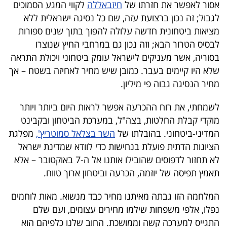
אסור לאפשר את חזרתו של
חיזבאללה
לקווי המגע הסמוכים
לגבול; זה נכון ברצועת עזה, שם כל נסיגה ישראלית ללא
מציאות ביטחונית חדשה עלולה להפוך בתוך שנים ספורות
לבסיס הטרור הבא; וזה נכון גם במרחבי החיץ שנוצרו
בסוריה, אשר מעניקים לישראל עומק ביטחוני ויכולת התראה
שלא היו קיימים בעבר. כמובן שיש מחיר לאחיזה בשטח – אך
מחיר הנסיגה גבוה פי מיליון.
לשמחתי, את רוח ההכרעה אפשר לראות היום ביותר ויותר
מוקדי קבלת החלטות, בצה"ל, במערכת הביטחון ובקבינט
המדיני-ביטחוני. בהובלתו של
השר בצלאל סמוטריץ',
מפלגת
הציונות הדתית פועלת בנחישות כדי לוודא שמדינת ישראל
לא תחזור לדפוסים שהובילו אותנו אל ה-7 באוקטובר – אלא
תאמץ תפיסה של יוזמה, הכרעה וביטחון ארוך טווח.
המלחמה הזו גבתה מאיתנו מחיר כבד מנשוא. מאות לוחמים
נפלו, אלפי משפחות שילמו מחירים עצומים, ועם שלם
התגייס למערכה קשה וממושכת. החוב שלנו כלפיהם הוא