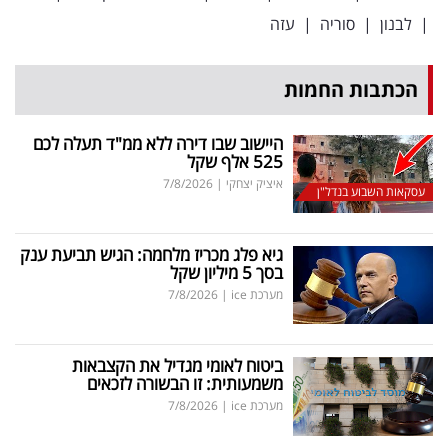
|
לבנון
|
סוריה
|
עזה
הכתבות החמות
היישוב שבו דירה ללא ממ"ד תעלה לכם
525 אלף שקל
איציק יצחקי
|
7/8/2026
עסקאות השבוע בנדל"ן
גיא פלג מכריז מלחמה: הגיש תביעת ענק
בסך 5 מיליון שקל
מערכת ice
|
7/8/2026
ביטוח לאומי מגדיל את הקצבאות
משמעותית: זו הבשורה לזכאים
מערכת ice
|
7/8/2026