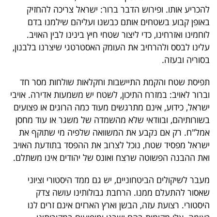
פרסמו
להכריע אותו. ופירוש הדבר ברור: ישראל צריכה להחזיק
באייס
באופן קבוע בשטחים אותם כבשנו ועליהם שילמנו בדם
לוחמינו ואזרחינו, כדי ליצור שטחי חיץ בינינו לבין האויב.
עקבו
עלינו לבסס ולהרחיב את העומק האסטרטגי שיצרנו בלבנון,
אחרינו:
בסוריה ובעזה.
תפיסת שטח והקמת התיישבות וחקלאות שולחות מסר חד
וברור לאויב: במזרח התיכון, לשטח יש משמעות אדירה. אויבי
ישראל, כידוע, אינם מתרגשים מעוד כמה הרוגים או פצועים
בשורותיהם, ובוודאי שלא מהשמדה של משגר או עוד מחסן
אמל"ח. רק אם נקבע את המשוואה שלפיה מי שתוקף את
ישראל מפסיד שטח, נוכל לצרוב את ההפסד בתודעת האויב
ואת ההבנה הפשוטה שרצח ואונס של יהודים אינו משתלם.
מעבר לשיקולים הביטחוניים, יש גם ממד היסטורי וציוני
שאסור להתעלם ממנו. הרחבת גבולותינו עושה צדק
היסטורי. רצועת עזה, הבשן וארץ הארזים אינם זרים לנו