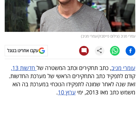
קריפטו
ויראלי
עמרי מניב (צילום פייסבוק/עמרי מניב)
טלוויזיה
עקבו אחרינו בגוגל
עסקי
ספורט
עומרי מניב
, כתב תחקירים וכתב המשטרה של
חדשות 13,
קודם לתפקיד כתב התחקירים הראשי של מערכת החדשות.
קריירה
זאת שנה לאחר שמונה לתפקידו הנוכחי במערכת בה הוא
ולימודים
משמש כתב מאז 2013, ימי
ערוץ 10
.
מינויים
רייטינג
רכב