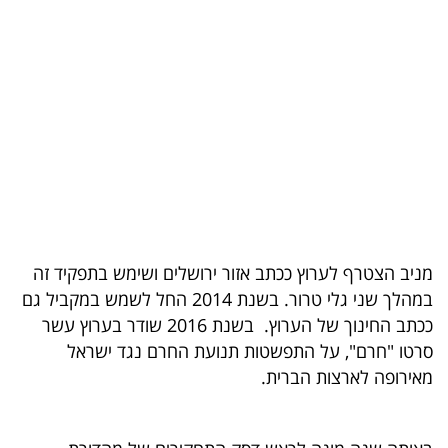
בריאות
תרבות
ופנאי
תיירות
TOP-
5
מניב הצטרף לערוץ ככתב אזור ירושלים ושימש בתפקיד זה
המילון
במהלך שני גלי טרור. בשנת 2014 החל לשמש במקביל גם
הכלכלי
ככתב החינוך של הערוץ. בשנת 2016 שודר בערוץ עשר
סרטו "חרם", על התפשטות תנועת החרם נגד ישראל
פודקאסט
מאירופה לארצות הברית.
40
UNDER