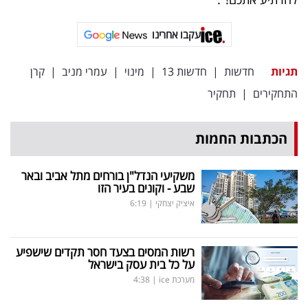
עקבו אחרינו
תגיות
חדשות
|
חדשות 13
|
מינוי
|
עמרי מניב
|
קרן
התחקירים
|
תחקיר
הכתבות החמות
משקיעי הנדל"ן בורחים מתל אביב ובאר
שבע - וקונים בעיר הזו
איציק יצחקי
|
6:19
רשות המסים בצעד חסר תקדים שישפיע
על כל בית עסק בישראל
מערכת ice
|
4:38