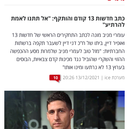
נדל"ן
כתב חדשות 13 קודם והותקף: "אל תתנו לאמת
דיגיטל
להרתיע"
וטק
עומרי מניב מונה לכתב התחקירים הראשי של חדשות 13
ואופיר דיין, ביתו של ח"כ דני דיין לשעבר תקפה ברשתות
שיווק
החברתיות: "מזל טוב לעמרי מניב שלמרות מסע ההכפשה
ופרסום
ההזוי והשקרי שהוביל נגד מכינות קדם צבאיות, הבוסים
בערוץ 13 לא נרתעו ומינו אותו"
משפט
מערכת ice
|
13/12/2021
20:26
10
מדדים
ומחקרים
דעות
רכילות
עסקית