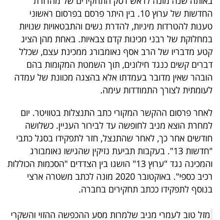
באותה שנה מונה לראש דסק התחקירים של מהדורת
40
החדשות של ערוץ 10. בין היתר פרסם בפרסום ראשוני
טענות להטרדות מיניות, להדרת נשים והתבטאויות שנויות
במחלוקת של רבני מכינות קדם צבאיות. באחת מהן הציג
שיתופי
קטע מדבריו של הרב אסף נאומבורג ממכינת עצם, שכלל
פעולה
דברים קשים כנגד חילונים, תוך השמטת המקומות בהם
הובהר שאין מדובר בעמדתו אלא בהצגה מכוונת של עמדה
לעומתית לצורך התמודדות עימה.
דרושים
לאחר פרסום ההקשר המקורי כתב התנצלות בטוויטר. יום
למחרת הוצא מניב לחופשה עד לבירור העניין. כשלושה
ניוזלטרים
חודשים אחר כך, לאחר שהתנצל, חזר לתפקידו בסגל כתבי
"חדשות 13". בעקבות תביעת נזיקין שהגישו נאומבורג
והמכינה נגד "ערוץ 13" הושגו בין הצדדים "הסכמות הכוללות
מייל
רכיב כספי". באוקטובר 2020 מונה לכתב משטרה ארצי
אדום
בנוסף לתפקידו ככתב תחקירים בחברה.
מזל טוב לעמרי מניב שלמרות מסע ההכפשה ההזוי והשקרי