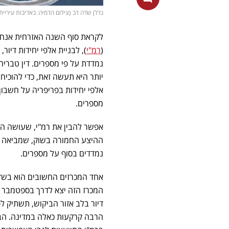
נדלן שדה דב (צילום הדמיה: באדיבות עיריית
לקראת סוף השנה האזרחית אנחנו 
(
רמ"י
), לבניית אלפי יחידות דיו
נמדדת על פי מספרים. דין טבריה 
יותר היא תעשה זאת, כדי להוכיח
אלפי יחידות בפריפריה על חשבון 
מספרים.
אפשר להבין את רמ"י, שעושה הכ
ההיצע החמורה בשוק, שמביאה לע
נמדדים בסוף על מספרים.
אחד המכרזים החשובים הוא בשד
המכרז הזה יצא לדרך בספטמבר הא
דיור בלב אזור הביקוש, תשתיק ל
הרבה קרקעות כאלה במדינה. הבעי