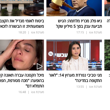
ה
גיא פלג מכריז מלחמה: הגיש
ביטוח לאומי מגדיל את הקצב
תביעת ענק בסך 5 מיליון שקל
משמעותית: זו הבשורה לזכאי
מערכת ice
|
17:15
מערכת ice
|
18:20
ד:
מגי טביבי נפרדת מערוץ 14: "לאור
מיכל הקטנה עברה תאונה ק
התקופה במדינה"
בהופעה: "מכה מטורפת, הפה
התמלא דם"
מערכת ice
|
13:55
מערכת ice
|
16:48