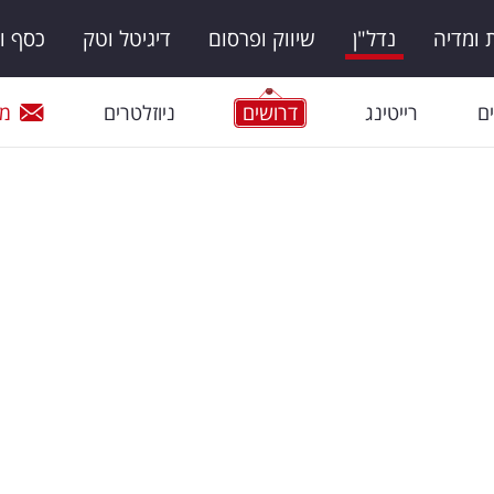
ומדיה
נדל"ן
שיווק ופרסום
דיגיטל וטק
כסף ו
ם
רייטינג
דרושים
ניוזלטרים
מי