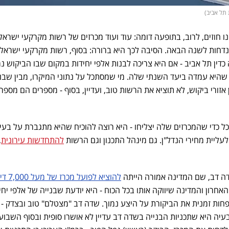
 תל אביב)
חוזים, לרוב, בתופעה דומה: עוד ועוד מכרזים של רשות מקרקעי ישראל
ר, נדחות לשנה הבאה. הסיבה לכך היא ברורה: בסוף, רשות מקרקעי ישראל
כדין תל אביב - אם היא צריכה לבנות אלפי יחידות במקום שבו הביקוש נמ
 שהיא עמדה ביעד השנתי שלה. מי שמסתכל על נתוני המיקרו, מבין שבנ
אזורי ביקוש, לא תוציא את הרשות טוב, ועדיין, בסוף - מספרים הם מספר
ל כדי שהמכרזים שלה יצליחו - היא רוצה להוכיח שהיא מתגברת על בעי
ליית מחירי הנדל"ן. גם מינהל התכנון וגם הרשות
להתחדשות עירונית
,
ה דב, שם המדינה אמורה הייתה
להוציא לפועל מכרז של מעל 7,000 דירות
חרון והמדינה שיווקה אותו בכל הכוח - היא יודעת שבנייה של אלפי יחי
פחות זמנית את הביקורת על היצע נמוך. שדה דב "מצטלם" טוב ובצדק - א
ה היא שתכניות הבנייה בשדה דב עדיין לא אושרו סופית ובסוף השבוע 