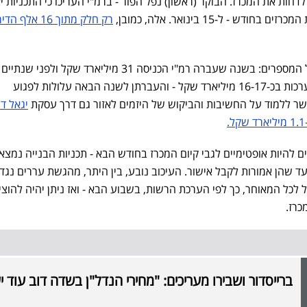
חות את המכרז. הבוקר (ראשון) נפל הפור - ברמ"י העריכו כי התכניות י
ש - ל-15 בינואר. אלה, כמובן,
רק חלק מתוך 16 אלף 
מיליארד. ההכנסות משרד דב מוערכות בכ-16-17 מיליארד שקל - והעברתן לשנה הבאה עלולות לפגוע
 ללמוד על החשיבות והביקוש של היזמים לאזור גם דרך עסקת
יגאל דמ
ים להיות אופטימיים לגבי קיום המכרז בחודש הבא - תכניות הבנייה נמצא
עד שהן אמורות לקבל אישור. העיכוב נובע, בין היתר, מהגשת עררים נגד
כל המאוחר, כך לפי הערכת הרשות, בשבוע הבא - ואז ניתן יהיה להוצי
כרז.
ברייסדור ושבירו מעריכים: "מחירי הנדל"ן בשדה דוב עוד י