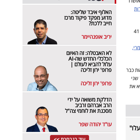
אושרו
הדירות
האלוף איבד שליטה:
מדוע מפקד פיקוד מרכז
חייב ללכת?
לפני שנרחיב, עוד כמה מילים על המספרים: בשנה שעברה רמ"י הכניסה 31 מיליארד שקל ולפני שנתיים 41
יריב אופנהיימר
רי,
לא האבטלה: זה האיום
הכלכלי החדש שה-AI
עלול להביא לעולם |
פרופ' ירון זליכה
ות כבר
 שני
פרופ' ירון זליכה
א את
הדלקת משואה על ידי
הרב אברהם זרביב
מסכנת את לוחמי צה"ל
עו"ד יהודה שפר
עלו"
עוד בנבחרת >>