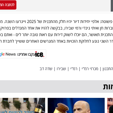
לכתבה המ
המשמעות של דחיית המכרז היא פשוטה: אלפי יחידות דיור יהיו חלק מהתכנית של 2025 וייגרעו השנה. 
ות חן ואיתי גינדי ורמי שבירו, בבקשה להזיז את אחד המגדלים בפרויקט
תכנית תאושר, הם יוכלו לשווק דירות עם ראות טובה יותר לים - ואתם ב
רר השני נוגע לחלוקת הזכויות באחד המגרשים האחרים ששייך לחברת היר
עקבו אחרינו
תכנון
|
מכרזי רמ"י
|
רמ"י
|
שבירו
|
שדה דב
ות