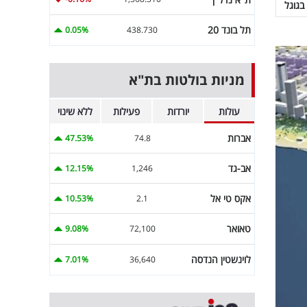
בגוגל
תל בונד 20
0.05%
438.730
מניות בולטות בת"א
עולות
יורדות
פעילות
ללא שינוי
אברות
47.53%
74.8
אב-גד
12.15%
1,246
אקס טי אל
10.53%
2.1
טאואר
9.08%
72,100
לוינשטין הנדסה
7.01%
36,640