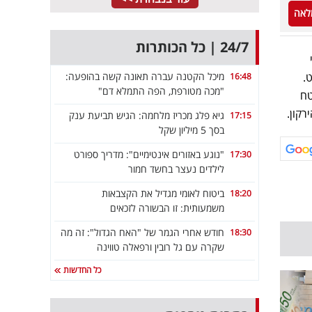
לאה
24/7 | כל הכותרות
מי
מיכל הקטנה עברה תאונה קשה בהופעה:
.
16:48
"מכה מטורפת, הפה התמלא דם"
טח
קון.
גיא פלג מכריז מלחמה: הגיש תביעת ענק
17:15
בסך 5 מיליון שקל
"נוגע באזורים אינטימיים": מדריך ספורט
17:30
לילדים נעצר בחשד חמור
ביטוח לאומי מגדיל את הקצבאות
18:20
משמעותית: זו הבשורה לזכאים
חודש אחרי הגמר של "האח הגדול": זה מה
18:30
שקרה עם גל רובין ורפאלה טווינה
כל החדשות