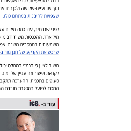
ברמ"י התייעצות לגבי האפשרות לד
תוך שבועיים-שלושה ולכן דחו את המכרזים בחוד
שצפויות להיבנות במתחם כולו.
משמעותית במספרים השנה. אפשר
שרכש את הקרקע של חנן מור ב-1.1 מיליארד שקל.
חשוב לציין כי ברמ"י בהחלט יכול
לקראת אישור וזה עניין של ימים 
סעיפים בתכנית. ההערכה תתקבל ל
המכרז לפועל במסגרת חוברת המ
עוד ב-