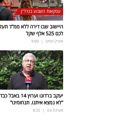
עסקאות השבוע בנדל"ן
היישוב שבו דירה ללא ממ"ד תעל
לכם 525 אלף שקל
איציק יצחקי
|
9:00
יעקב ברדוגו וערוץ 14 באבל כב
"לא נמצא איתנו. תנחומינו"
מערכת ice
|
8:35