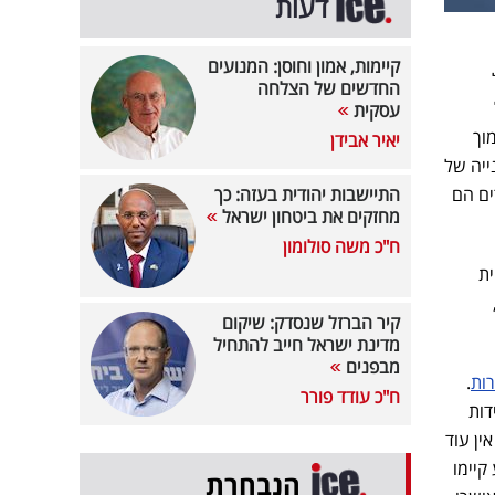
דעות
קיימות, אמון וחוסן: המנועים
החדשים של הצלחה
עסקית
וך
יאיר אבידן
ייה של
ים הם
התיישבות יהודית בעזה: כך
מחזקים את ביטחון ישראל
ח"כ משה סולומון
ית
קיר הברזל שנסדק: שיקום
מדינת ישראל חייב להתחיל
מבפנים
.
ח"כ עודד פורר
דות
ין עוד
קיימו
הנבחרת