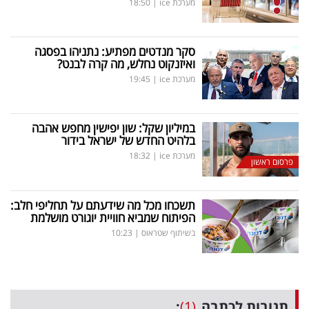
מערכת ice
|
18:50
סקר מנדטים מפתיע: נתניהו בפסגה
ואיזנקוט נחלש, מה קרה לבנט?
מערכת ice
|
19:45
במיליון שקל: שון יפישין מחפש אהבה
בלהיט החדש של ישראל בידור
מערכת ice
|
18:32
פרסום ראשון
תשכחו מכל מה שידעתם על תחליפי חלב:
הפיתוח שמביא חוויית יוגורט מושלמת
בשיתוף שטראוס
|
10:23
תגובות לכתבה
(1)
: