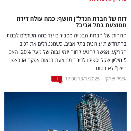
נדל"ן
דוח של חברת הנדל"ן חושף: כמה עולה דירה
דיגיטל
ממוצעת בתל אביב?
וטק
הדוחות של חברות הבנייה מסבירים עד כמה משתלם לבנות
בהתחדשות עירונית בתל אביב. כשמנטרלים את רכיב
שיווק
הקרקע, אפשר להגיע לרווח יזמי גבוה של מעל 20%. האם
ופרסום
5 מיליון שקל יספיקו לדירה ממוצעת בנאות אפקה או בצפון
הישן? לא בטוח
משפט
איציק יצחקי
|
13/1/2025
17:00
1
מדדים
ומחקרים
דעות
רכילות
עסקית