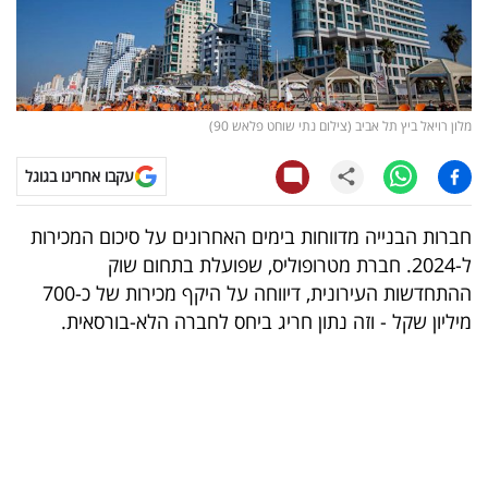
קריפטו
ויראלי
מלון רויאל ביץ תל אביב (צילום נתי שוחט פלאש 90)
טלוויזיה
עקבו אחרינו בגוגל
עסקי
ספורט
חברות הבנייה מדווחות בימים האחרונים על סיכום המכירות
ל-2024. חברת מטרופוליס, שפועלת בתחום שוק
קריירה
ההתחדשות העירונית, דיווחה על היקף מכירות של כ-700
ולימודים
מיליון שקל - וזה נתון חריג ביחס לחברה הלא-בורסאית.
מינויים
רייטינג
רכב