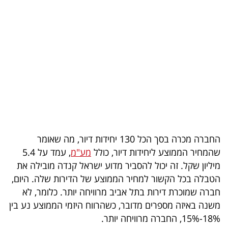
בריאות
תרבות
ופנאי
תיירות
TOP-
5
החברה מכרה בסך הכל 130 יחידות דיור, מה שאומר
המילון
שהמחיר הממוצע ליחידות דיור, כולל
מע"מ
, עמד על 5.4
הכלכלי
מיליון שקל. זה יכול להסביר מדוע ישראל קנדה מובילה את
הטבלה בכל הקשור למחיר הממוצע של הדירות שלה. היום,
פודקאסט
חברה שמוכרת דירות בתל אביב מרוויחה יותר. כלומר, לא
משנה באיזה מספרים מדובר, כשהרווח היזמי הממוצע נע בין
40
18%-15%, החברה מרוויחה יותר.
UNDER