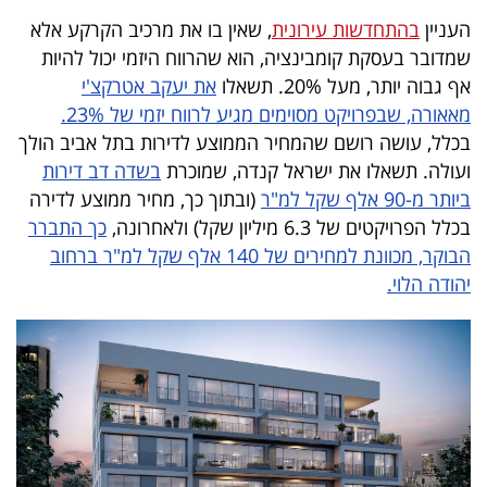
40
העניין
בהתחדשות עירונית
, שאין בו את מרכיב הקרקע אלא
שמדובר בעסקת קומבינציה, הוא שהרווח היזמי יכול להיות
אף גבוה יותר, מעל 20%. תשאלו
את יעקב אטרקצ'י
שיתופי
מאאורה, שבפרויקט מסוימים מגיע לרווח יזמי של 23%.
פעולה
בכלל, עושה רושם שהמחיר הממוצע לדירות בתל אביב הולך
ועולה. תשאלו את ישראל קנדה, שמוכרת
בשדה דב דירות
ביותר מ-90 אלף שקל למ"ר
(ובתוך כך, מחיר ממוצע לדירה
בכלל הפרויקטים של 6.3 מיליון שקל) ולאחרונה,
כך התברר
דרושים
הבוקר, מכוונת למחירים של 140 אלף שקל למ"ר ברחוב
יהודה הלוי.
ניוזלטרים
מייל
אדום