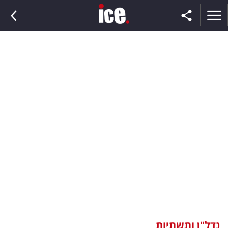
ראשי
הנבחרת
השוק
תקשורת
ומדיה
כסף
וצרכנות
נדל"ן ותשתיות