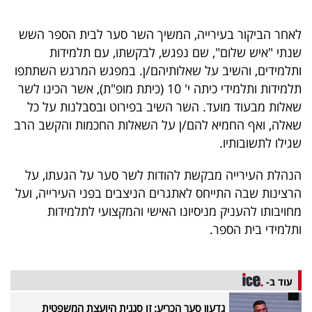
40
לאחר הביקור בעירייה, המשיך השר סער לבית הספר השש
שנתי "איש שלום", שם נפגש, לבקשתו, עם תלמידות
שיתופי
ותלמידים, והשיב על שאלותיהם/ן. במפגש המרגש השתתפו
תלמידות ותלמידי כיתה י' 10 (כיתת מופ"ת), אשר הכינו לשר
פעולה
שאלות מבעוד מועד. השר השיב בפירוט ובסבלנות על כל
שאלה, ואף החמיא להם/ן על השאלות החכמות והקשב הרב
שגילו לתשובותיו.
דרושים
הנהלת העירייה מבקשת להודות לשר סער על הגעתו, על
ניוזלטרים
הרצינות שבה התייחס לאתגרים הניצבים בפני העירייה, ועל
מחויבותו להעניק מניסיונו האישי והמקצועי לתלמידות
ותלמידי בית הספר.
מייל
אדום
עוד ב-
גדעון סער הכריע: זו סגנית היועצת המשפטית