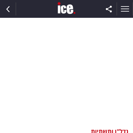
ראשי
הנבחרת
השוק
תקשורת
ומדיה
כסף
וצרכנות
נדל"ן ותשתיות