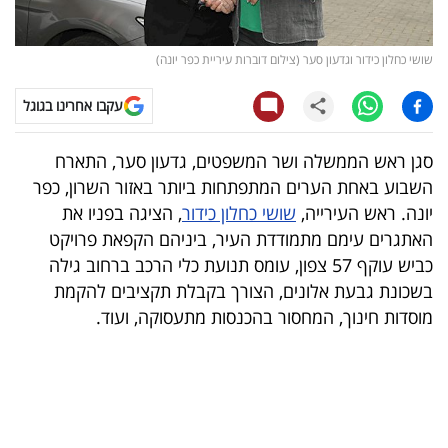
קריפטו
שושי כחלון כידור וגדעון סער (צילום דוברות עיריית כפר יונה)
ויראלי
עקבו אחרינו בגוגל
טלוויזיה
סגן ראש הממשלה ושר המשפטים, גדעון סער, התארח
עסקי
השבוע באחת הערים המתפתחות ביותר באזור השרון, כפר
ספורט
יונה. ראש העירייה,
שושי כחלון כידור
, הציגה בפניו את
האתגרים עימם מתמודדת העיר, ביניהם הקפאת פרויקט
קריירה
כביש עוקף 57 צפון, עומס תנועת כלי הרכב ברחוב גילה
ולימודים
בשכונת גבעת אלונים, הצורך בקבלת תקציבים להקמת
מוסדות חינוך, המחסור בהכנסות מתעסוקה, ועוד.
מינויים
רייטינג
רכב