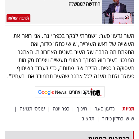
פרסמו
החדשה לממשלה
באייס
לכתבה המלאה
עקבו
השר גדעון סער: "שמחתי לבקר בכפר יונה. אני רואה את
אחרינו:
העשייה של ראש העירייה, שושי כחלון כידור, ואת
התפתחותה הרבה של העיר בשנים האחרונות. האתגר
המרכזי בעיר הוא הצורך באזורי תעשייה ויצירת מקומות
תעסוקה נוספים. הדלת שלי פתוחה, כדי לעבוד בשיתוף
פעולה ולתת מענה לכל אתגר שהעיר תתמודד אתו בעתיד".
עקבו אחרינו
תגיות
גדעון סער
|
חינוך
|
כפר יונה
|
עומסי תנועה
|
שושי כחלון כידור
|
תקציב
הכתבות החמות