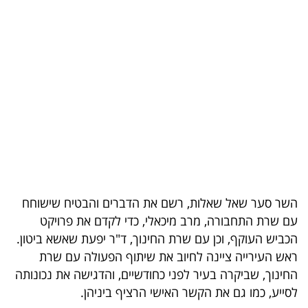
בריאות
תרבות
ופנאי
תיירות
TOP-
5
המילון
השר סער שאל שאלות, רשם את הדברים והבטיח שישוחח
הכלכלי
עם שרת התחבורה, מרב מיכאלי, כדי לקדם את פרויקט
הכביש העוקף, וכן עם שרת החינוך, ד"ר יפעת שאשא ביטון.
פודקאסט
ראש העירייה ציינה לחיוב את שיתוף הפעולה עם שרת
החינוך, שביקרה בעיר לפני כחודשיים, והדגישה את נכונותה
40
לסייע, כמו גם את הקשר האישי הרציף ביניהן.
UNDER