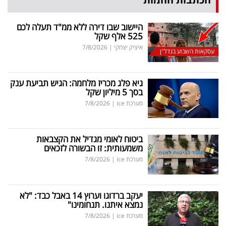
היישוב שבו דירה ללא ממ"ד תעלה לכם
525 אלף שקל
איציק יצחקי
|
7/8/2026
עסקאות השבוע בנדל"ן
גיא פלג מכריז מלחמה: הגיש תביעת ענק
בסך 5 מיליון שקל
מערכת ice
|
7/8/2026
ביטוח לאומי מגדיל את הקצבאות
משמעותית: זו הבשורה לזכאים
מערכת ice
|
7/8/2026
יעקב ברדוגו וערוץ 14 באבל כבד: "לא
נמצא איתנו. תנחומינו"
מערכת ice
|
7/8/2026