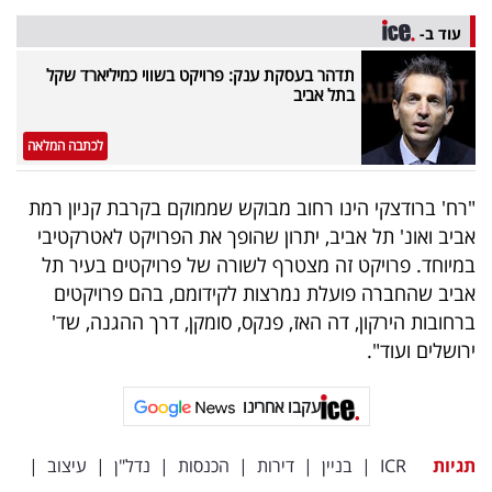
פרסמו
עוד ב-
באייס
תדהר בעסקת ענק: פרויקט בשווי כמיליארד שקל
בתל אביב
עקבו
אחרינו:
לכתבה המלאה
"רח' ברודצקי הינו רחוב מבוקש שממוקם בקרבת קניון רמת
אביב ואונ' תל אביב, יתרון שהופך את הפרויקט לאטרקטיבי
במיוחד. פרויקט זה מצטרף לשורה של פרויקטים בעיר תל
אביב שהחברה פועלת נמרצות לקידומם, בהם פרויקטים
ברחובות הירקון, דה האז, פנקס, סומקן, דרך ההגנה, שד'
ירושלים ועוד".
עקבו אחרינו
תגיות
ICR
|
בניין
|
דירות
|
הכנסות
|
נדל"ן
|
עיצוב
|