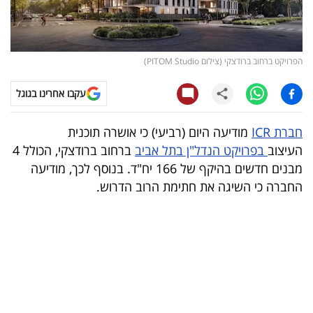
קריפטו
ויראלי
הפרויקט ברחוב ברודצקי (צילום PITOM Studio)
טלוויזיה
עקבו אחרינו בגוגל
עסקי
חברת ICR
מודיעה היום (רביעי) כי אושרה תוכנית
ספורט
העיצוב
בפרויקט הנדל"ן בתל אביב
ברחוב ברודצקי, הכולל 4
מבנים חדשים בהיקף של 166 יח"ד. בנוסף לכך, מודיעה
קריירה
החברה כי השיגה את חתימת הרוב הדרוש.
ולימודים
מינויים
רייטינג
רכב