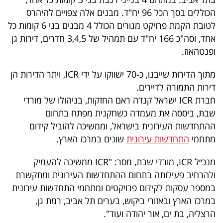
40
הכוללים בסך הכל 96 יח"ד. מבנים אלה צפויים להיהרס
לטובת הקמת פרויקט מגורים הכולל 4 מבנים בני 6 קומות כל
אחד, וסה"כ 166 יח"ד עם תמהיל של 3,4,5 חדרים, דירות גן
שיתופי
ופנטהאוז.
פעולה
מתוך הדירות שייבנו, כ-70 ישווקו על ידי ICR, ויתר הדירות הן
דירות התמורה לדיירים.
חברת ICR ישראל קנדה ראם החזקות, בניהולו של מורדי
דרושים
שבת, ביססה את מעמדה כשחקנית מפתח בתחום
ההתחדשות העירונית בישראל, וממשיכה להוביל קידום
ניוזלטרים
מתחמי
התחדשות עירונית
שונים במרכז הארץ.
מנכ״ל ICR, מורדי שבת, מסר: "ICR ממשיכה להעמיק
מייל
ולהרחיב פעילותה בתחום ההתחדשות העירונית ומתקשרת
במספר עסקות לקידום פרויקטים ומתחמי התחדשות עירונית
אדום
במרכז הארץ ובאזורי ביקוש, בערים תל אביב, רמת גן,
הרצליה, בת ים, אור יהודה ועוד".