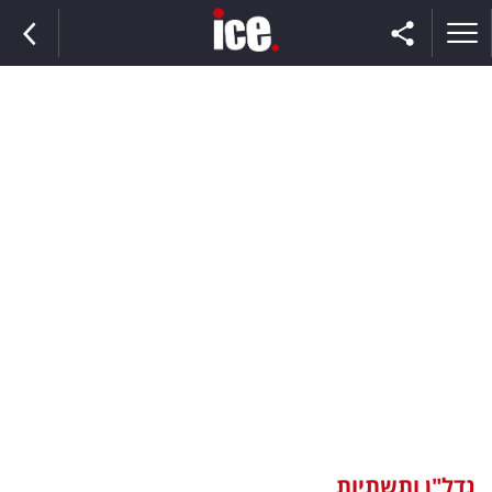
ראשי
הנבחרת
השוק
תקשורת
ומדיה
כסף
וצרכנות
נדל"ן ותשתיות