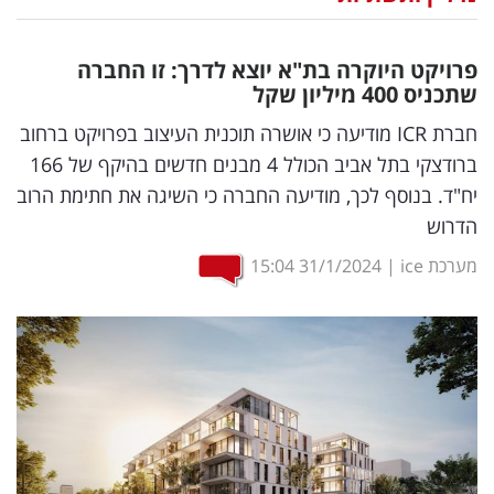
נדל"ן
פרויקט היוקרה בת"א יוצא לדרך: זו החברה
דיגיטל
שתכניס 400 מיליון שקל
וטק
חברת ICR מודיעה כי אושרה תוכנית העיצוב בפרויקט ברחוב
ברודצקי בתל אביב הכולל 4 מבנים חדשים בהיקף של 166
שיווק
יח"ד. בנוסף לכך, מודיעה החברה כי השיגה את חתימת הרוב
ופרסום
הדרוש
משפט
מערכת ice
|
31/1/2024
15:04
מדדים
ומחקרים
דעות
רכילות
עסקית