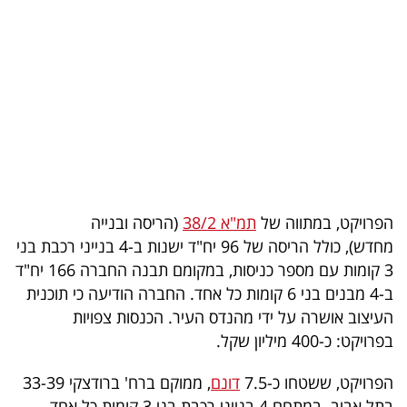
בריאות
תרבות
ופנאי
תיירות
TOP-
5
הפרויקט, במתווה של
תמ"א 38/2
(הריסה ובנייה
מחדש), כולל הריסה של 96 יח"ד ישנות ב-4 בנייני רכבת בני
המילון
3 קומות עם מספר כניסות, במקומם תבנה החברה 166 יח"ד
הכלכלי
ב-4 מבנים בני 6 קומות כל אחד. החברה הודיעה כי תוכנית
העיצוב אושרה על ידי מהנדס העיר. הכנסות צפויות
פודקאסט
בפרויקט: כ-400 מיליון שקל.
40
הפרויקט, ששטחו כ-7.5
דונם
, ממוקם ברח' ברודצקי 33-39
UNDER
בתל אביב. במתחם 4 בנייני רכבת בני 3 קומות כל אחד,