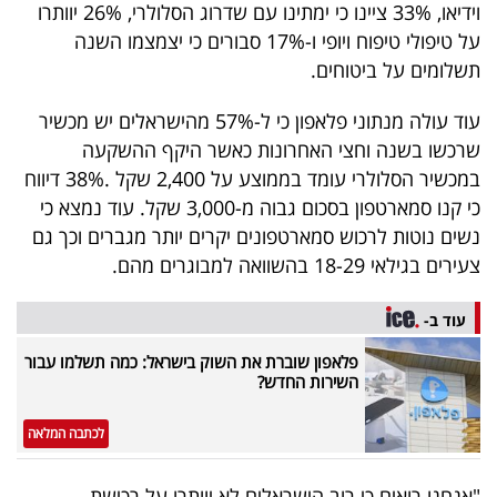
פרסמו
וידיאו, 33% ציינו כי ימתינו עם שדרוג הסלולרי, 26% יוותרו
על טיפולי טיפוח ויופי ו-17% סבורים כי יצמצמו השנה
באייס
תשלומים על ביטוחים.
עקבו
עוד עולה מנתוני פלאפון כי ל-57% מהישראלים יש מכשיר
אחרינו:
שרכשו בשנה וחצי האחרונות כאשר היקף ההשקעה
במכשיר הסלולרי עומד בממוצע על 2,400 שקל .38% דיווח
כי קנו סמארטפון בסכום גבוה מ-3,000 שקל. עוד נמצא כי
נשים נוטות לרכוש סמארטפונים יקרים יותר מגברים וכך גם
צעירים בגילאי 18-29 בהשוואה למבוגרים מהם.
עוד ב-
פלאפון שוברת את השוק בישראל: כמה תשלמו עבור
השירות החדש?
לכתבה המלאה
"אנחנו רואים כי רוב הישראלים לא יוותרו על רכישת