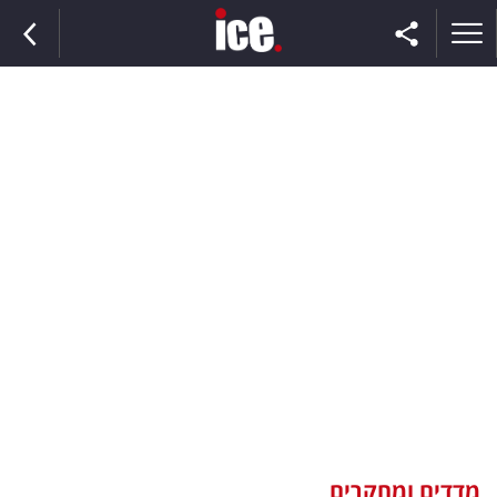
ראשי
הנבחרת
השוק
תקשורת
ומדיה
כסף
וצרכנות
מדדים ומחקרים