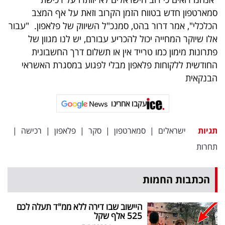
סמארטפון חדש בטווח הזמן הקרוב וזאת על אף המצב
הכלכלי", אמר דרור בהט, סמנכ"ל השיווק של פלאפון. "עבור
אלו שיוקר המחייה יכול להכריע עבורם, יש לנו מגוון של
פתרונות מימון כמו טרייד אין או תשלום דרך החשבונית
החודשית ללקוחות פלאפון מבלי לפגוע במסגרת האשראי
הבנקאית
עקבו אחרינו
תגיות
ישראלים
|
סמארטפון
|
סקר
|
פלאפון
|
רכישה
|
תחרות
הכתבות החמות
היישוב שבו דירה ללא ממ"ד תעלה לכם
525 אלף שקל