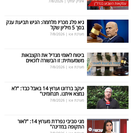
איציק יצחקי
|
7/8/2026
עסקאות השבוע בנדל"ן
גיא פלג מכריז מלחמה: הגיש תביעת ענק
בסך 5 מיליון שקל
מערכת ice
|
7/8/2026
ביטוח לאומי מגדיל את הקצבאות
משמעותית: זו הבשורה לזכאים
מערכת ice
|
7/8/2026
יעקב ברדוגו וערוץ 14 באבל כבד: "לא
נמצא איתנו. תנחומינו"
מערכת ice
|
7/8/2026
מגי טביבי נפרדת מערוץ 14: "לאור
התקופה במדינה"