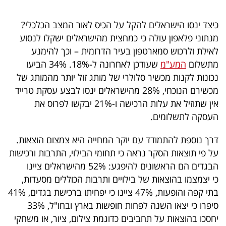
40
כיצד ינסו הישראלים להקל על הכיס לאור המצב הכלכלי?
מנתוני פלאפון עולה כי כמחצית מהישראלים ישקלו לנסוע
שיתופי
לאילת ולרכוש סמארטפון בעיר הדרומית – וכך להימנע
מתשלום
המע"מ
שעודכן לאחרונה ל-18%. 34% הביעו
פעולה
נכונות לקנות מכשיר סלולרי של מותג זול יותר מהמותג של
מכשירם הנוכחי, 28% מהישראלים ינסו לבצע עסקת טרייד
אין שתוזיל את עלות הרכישה ו-21% יבקשו לפרוס את
דרושים
העסקה לתשלומים.
ניוזלטרים
דרך נוספת להתמודד עם יוקר המחייה היא צמצום הוצאות.
על פי תוצאות הסקר נראה כי תחומי הבילוי, התרבות ורכישות
הבגדים הם הראשונים להיפגע: 52% מהישראלים ציינו
מייל
כי יצמצמו בהוצאות של בילויים ותרבות הכוללים מסעדות,
אדום
בתי קפה והופעות, 47% ציינו כי יפחיתו ברכישת בגדים, 41%
סיפרו כי יצאו השנה לפחות חופשות בארץ ובחו"ל, 33%
יחסכו בהוצאות על תחביבים כדוגמת צילום, ציור, או משחקי