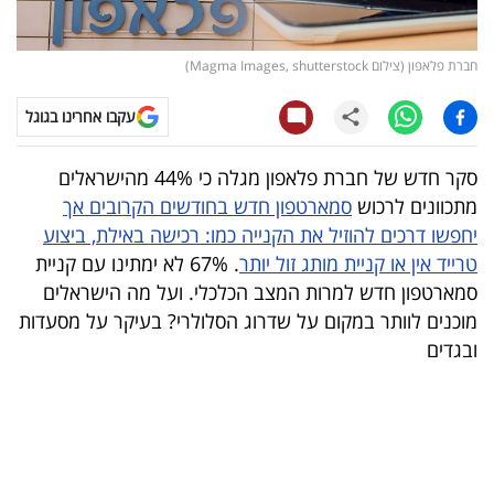
קריפטו
חברת פלאפון (צילום Magma Images, shutterstock)
ויראלי
עקבו אחרינו בגוגל
טלוויזיה
סקר חדש של חברת פלאפון מגלה כי 44% מהישראלים
עסקי
מתכוונים לרכוש
סמארטפון חדש בחודשים הקרובים אך
ספורט
יחפשו דרכים להוזיל את הקנייה כמו: רכישה באילת, ביצוע
טרייד אין או קניית מותג זול יותר
. 67% לא ימתינו עם קניית
קריירה
סמארטפון חדש למרות המצב הכלכלי. ועל מה הישראלים
ולימודים
מוכנים לוותר במקום על שדרוג הסלולרי? בעיקר על מסעדות
ובגדים
מינויים
רייטינג
רכב