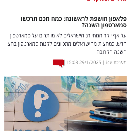
נדל"ן
פלאפון חושפת לראשונה: כמה מכם תרכשו
דיגיטל
סמארטפון השנה?
וטק
על אף יוקר המחייה: הישראלים לא מוותרים על סמארטפון
חדש, כמחצית מהישראלים מתכוונים לקנות סמארטפון בחצי
שיווק
השנה הקרובה
ופרסום
מערכת ice
|
29/1/2025
15:08
משפט
מדדים
ומחקרים
דעות
רכילות
עסקית