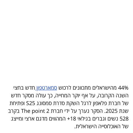
בריאות
תרבות
ופנאי
תיירות
TOP-
5
המילון
44% מהישראלים מתכוונים לרכוש
סמארטפון
חדש בחצי
הכלכלי
השנה הקרובה, על אף יוקר המחייה, כך עולה מסקר חדש
של חברת פלאפון לרגל השקת סדרת סמסונג S25 ופתיחת
פודקאסט
שנת 2025. הסקר נערך על ידי חברת 2 The point בקרב
528 נשים וגברים בגילאי 18+ המהווים מדגם ארצי ומייצג
40
של האוכלוסייה הישראלית.
UNDER