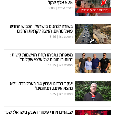
525 אלף שקל
איציק יצחקי
|
9:00
עסקאות השבוע בנדל"ן
בשורה לנהגים בישראל: הכביש החדש
פועל מהיום, האצה לקראת החגים
מערכת ice
|
8:46
משפחת נתניהו תחת האשמות קשות:
"הותירו חובות של אלפי שקלים"
מערכת ice
|
11:15
יעקב ברדוגו וערוץ 14 באבל כבד: "לא
נמצא איתנו. תנחומינו"
מערכת ice
|
8:35
שבועיים אחרי פיטורי הענק בישראל: שכר