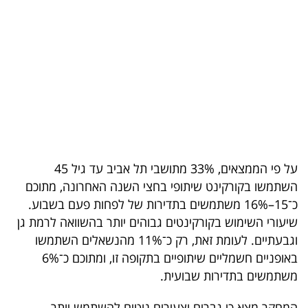
בריאות
תרבות
ופנאי
תיירות
TOP-
5
על פי הממצאים, 33% מתושבי תל אביב עד גיל 45
השתמשו בקורקינט שיתופי בחצי השנה האחרונה, מתוכם
המילון
כ־15–16% משתמשים בתדירות של לפחות פעם בשבוע.
הכלכלי
שיעורי השימוש בקורקינטים גבוהים יותר בהשוואה לרמת גן
וגבעתיים. לעומת זאת, רק כ־11% מהנשאלים השתמשו
פודקאסט
באופניים חשמליים שיתופיים בתקופה זו, ומתוכם כ־6%
משתמשים בתדירות שבועית.
40
UNDER
המחקר מצא כי גברים וצעירים נוטים להשתמש יותר