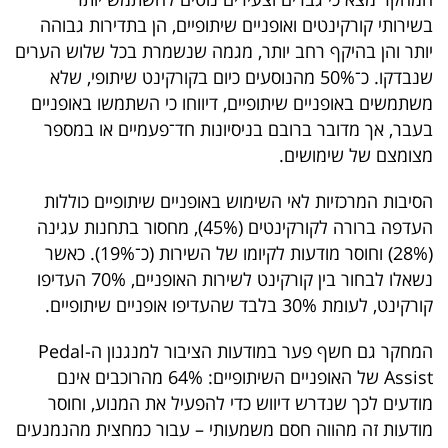
40
בשירותי קורקינטים ואופניים שיתופיים, הן בתדירות גבוהה
יותר והן בהיקף רחב יותר, מגמה שנשמרת בכל שלוש הערים
שנבדקו. כ־50% מהנוסעים כיום בקורקינט שיתופי, שלא
שיתופי
משתמשים באופניים שיתופיים, דיווחו כי השתמשו באופניים
פעולה
בעבר, אך מדובר ברובם בניסיונות חד־פעמיים או במספר
מצומצם של שימושים.
הסיבות המרכזיות לאי השימוש באופניים שיתופיים כוללות
דרושים
העדפה ברורה לקורקינטים (45%), מחסור בתחנות עגינה
(28%) וחוסר מודעות לקיומו של השירות (כ־19%). כאשר
ניוזלטרים
נשאלו לבחור בין קורקינט לשירות האופניים, 70% העדיפו
קורקינט, לעומת 30% בלבד שהעדיפו אופניים שיתופיים.
מייל
המחקר גם חשף פער במודעות הציבור למנגנון ה-Pedal
Assist של האופניים השיתופיים: 64% מהרוכבים אינם
אדום
מודעים לכך שנדרש דיווש כדי להפעיל את המנוע, וחוסר
מודעות זה מהווה חסם משמעותי – עבור כמחצית מהנמנעים