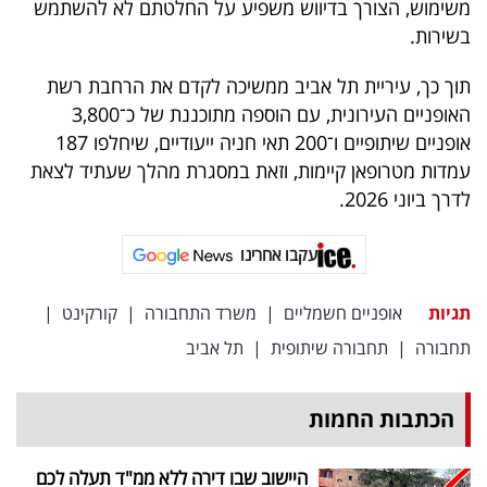
משימוש, הצורך בדיווש משפיע על החלטתם לא להשתמש
פרסמו
בשירות.
באייס
תוך כך, עיריית תל אביב ממשיכה לקדם את הרחבת רשת
עקבו
האופניים העירונית, עם הוספה מתוכננת של כ־3,800
אחרינו:
אופניים שיתופיים ו־200 תאי חניה ייעודיים, שיחלפו 187
עמדות מטרופאן קיימות, וזאת במסגרת מהלך שעתיד לצאת
לדרך ביוני 2026.
עקבו אחרינו
תגיות
אופניים חשמליים
|
משרד התחבורה
|
קורקינט
|
תחבורה
|
תחבורה שיתופית
|
תל אביב
הכתבות החמות
היישוב שבו דירה ללא ממ"ד תעלה לכם