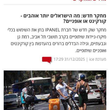
נדל"ן
מחקר חדש: מה הישראלים יותר אוהבים -
דיגיטל
קורקינט או אופניים?
וטק
מחקר שוק חדש של חברת IPANEL בחן את השימוש בכלי
מיקרו-ניידות שיתופיים בקרב תושבי תל אביב, רמת גן
שיווק
וגבעתיים, וגילה הבדלים ברורים בהעדפות בין קורקינטים
ופרסום
ואופניים שיתופיים.
משפט
מערכת ice
|
31/12/2025
17:29
מדדים
ומחקרים
דעות
רכילות
עסקית