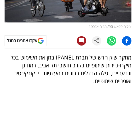
קריפטו
ויראלי
צילום פלאש 90/ מרים אלסטר
טלוויזיה
עקבו אחרינו בגוגל
עסקי
מחקר שוק חדש של חברת IPANEL בחן את השימוש בכלי
ספורט
מיקרו-ניידות שיתופיים בקרב תושבי תל אביב, רמת גן
וגבעתיים, וגילה הבדלים ברורים בהעדפות בין קורקינטים
קריירה
ואופניים שיתופיים.
ולימודים
מינויים
רייטינג
רכב