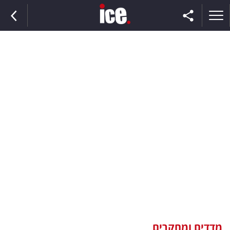
ראשי
הנבחרת
השוק
תקשורת
ומדיה
כסף
וצרכנות
מדדים ומחקרים