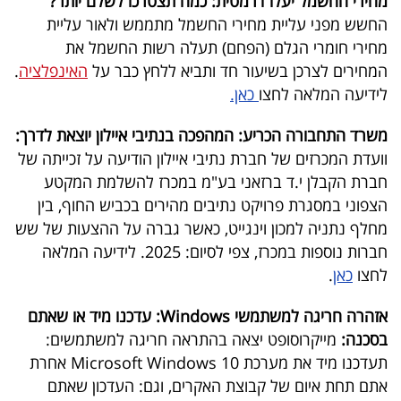
מחירי החשמל יעלו דרמטית: כמה תצטרכו לשלם יותר?
40
החשש מפני עליית מחירי החשמל מתממש ולאור עליית
מחירי חומרי הגלם (הפחם) תעלה רשות החשמל את
המחירים לצרכן בשיעור חד ותביא ללחץ כבר על
האינפלציה
.
שיתופי
לידיעה המלאה לחצו
כאן.
פעולה
משרד התחבורה הכריע: המהפכה בנתיבי איילון יוצאת לדרך:
וועדת המכרזים של חברת נתיבי איילון הודיעה על זכייתה של
חברת הקבלן י.ד ברזאני בע"מ במכרז להשלמת המקטע
דרושים
הצפוני במסגרת פרויקט נתיבים מהירים בכביש החוף, בין
מחלף נתניה למכון וינגייט, כאשר גברה על ההצעות של שש
ניוזלטרים
חברות נוספות במכרז, צפי לסיום: 2025. לידיעה המלאה
לחצו
כאן
.
מייל
אזהרה חריגה למשתמשי Windows: עדכנו מיד או שאתם
אדום
בסכנה:
מייקרוסופט יצאה בהתראה חריגה למשתמשים:
תעדכנו מיד את מערכת Microsoft Windows 10 אחרת
אתם תחת איום של קבוצת האקרים, וגם: העדכון שאתם