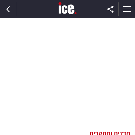
ראשי
הנבחרת
השוק
תקשורת
ומדיה
כסף
וצרכנות
מדדים ומחקרים