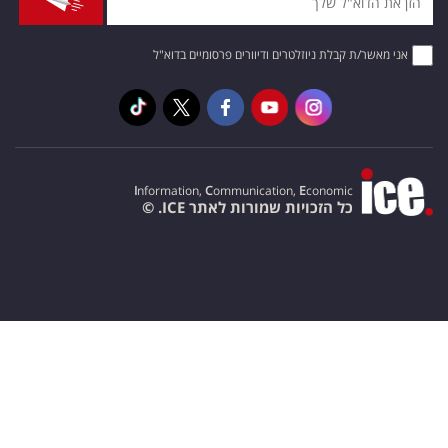
אני מאשר/ת קבלת ניוזלטרים ודיוורים פרסומיים בדוא"ל
I
nformation,
C
ommunication,
E
conomic
כל הזכויות שמורות לאתר ICE. ©