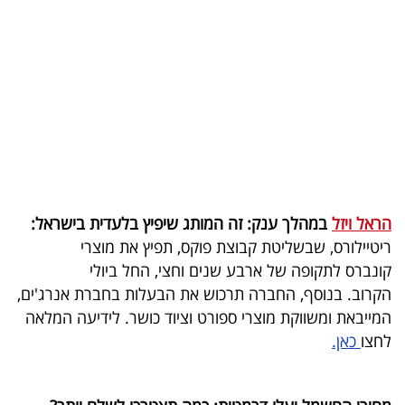
בריאות
תרבות
ופנאי
תיירות
TOP-
5
הראל ויזל
במהלך ענק: זה המותג שיפיץ בלעדית בישראל:
ריטיילורס, שבשליטת קבוצת פוקס, תפיץ את מוצרי
המילון
קונברס לתקופה של ארבע שנים וחצי, החל ביולי
הכלכלי
הקרוב. בנוסף, החברה תרכוש את הבעלות בחברת אנרג'ים,
המייבאת ומשווקת מוצרי ספורט וציוד כושר. לידיעה המלאה
פודקאסט
לחצו
כאן.
40
UNDER