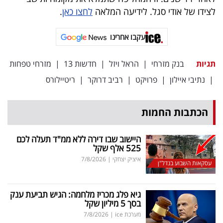
לצידו של אודי סגל. לידיעה המלאה
לחצו כאן
.
עקבו אחרינו
תגיות
בנק מזרחי
|
הראל ויזל
|
חדשות 13
|
מזרחי טפחות
|
נתיבי איילון
|
פרויקט
|
רביב דרוקר
|
ריטיילורס
הכתבות החמות
היישוב שבו דירה ללא ממ"ד תעלה לכם
525 אלף שקל
איציק יצחקי
|
7/8/2026
עסקאות השבוע בנדל"ן
גיא פלג מכריז מלחמה: הגיש תביעת ענק
בסך 5 מיליון שקל
מערכת ice
|
7/8/2026