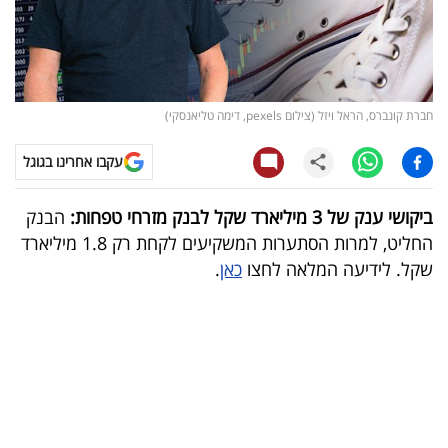
קריפטו
ויראלי
חברת קונברס, הראל ויזל (צילום pexels, דימה טליאנסקי)
טלוויזיה
עקבו אחרינו בגוגל
עסקי
ספורט
ביקושי ענק של 3 מיליארד שקל לבנק מזרחי טפחות:
הבנק
החליט, למרות הסתערות המשקיעים לקחת רק 1.8 מיליארד
קריירה
שקל. לידיעה המלאה לחצו
כאן
.
ולימודים
מינויים
רייטינג
רכב