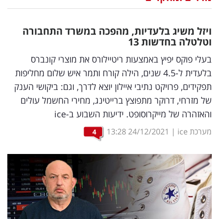
נדל"ן
ויזל משיג בלעדיות, מהפכה במשרד התחבורה
דיגיטל
וטלטלה בחדשות 13
וטק
בעלי פוקס יפיץ באמצעות ריטיילורס את מוצרי קונברס
בלעדית ל-4.5 שנים, הילה קורח ותמר איש שלום מחליפות
שיווק
תפקידים, פרויקט נתיבי איילון יוצא לדרך, וגם: ביקושי הענק
ופרסום
של מזרחי, דרוקר מתפוצץ ברייטינג, מחירי החשמל עולים
והאזהרה של מייקרוסופט. ידיעות השבוע ב-ice
משפט
מערכת ice
|
24/12/2021
13:28
4
מדדים
ומחקרים
דעות
רכילות
עסקית