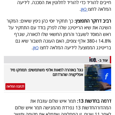
פרסמו
חייבים להוריד כדי להוריד לחלוטין את הסכנה. לידיעה
המלאה לחצו
כאן
.
באייס
רביב דרוקר התפוצץ:
כך תחקיר יוסי כהן ניפץ שיאים: המקור
עקבו
השיגה את שיא הרייטינג שלה לפרק בודד עם התחקיר על
אחרינו:
ראש המוסד לשעבר והרומן החשאי שלו לכאורה, שגרף
14.8% ו-380 אלף צופים, האם העונה תשבור שיא גם
ברייטינג הממוצע? לידיעה המלאה לחצו
כאן
.
עוד ב-
גוגל באזהרה למאות אלפי משתמשים: תמחקו מיד
אפליקציה שהורדתם
לכתבה המלאה
דרמה בחדשות 13:
תמר איש שלום עוזבת את
המהדורהחדשות 13 נפרדת מהמגישה תמר איש שלום
לאחר 11 שנים. זו המחליפה שתמלא את מקומה ותישב