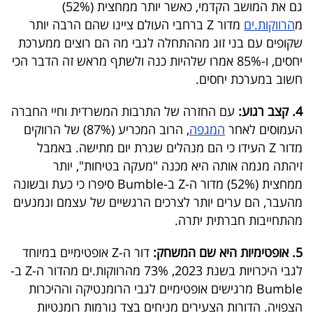
פרסמו
גם את המושב הקדמי, כאשר יותר ממחצית (52%)
מ
הרווקות.ים
מדור Z ברחבי העולם ציינו שהם הרבה יותר
באייס
שקופים עם בני זוג מההתחלה לגבי מה הם רוצים ממערכת
יחסים, ו-85% אמרו שלהיות כנה ולשתף מראש זה הדבר הכי
עקבו
חשוב במערכת יחסים.
אחרינו:
4. קצב רגוע:
עם החזרה של התרבות המשרדית וחיי החברה
העמוסים לאחר
המגפה
, הרוב המכריע (87%) של הרווקים
מדור Z העידו כי הם מנהלים שגרת יום מתישה. באמבל
זיהתה מגמה אותה היא מכנה "מעקה בטיחות", יותר
ממחצית (52%) מדור ה-Z ב-Bumble סיפרו כי כעת ובשונה
מהעבר, הם ערים יותר לצרכים הרגשיים של עצמם ונמנעים
מהתחייבות חברתית יתרה.
5. אופטימיות היא שם המשחק:
דור ה-Z אופטימיים במיוחד
לגבי היכרויות בשנת 2023, 73% מהרווקות.ים מהדור ה-Z ב-
Bumble מרגישים אופטימיים לגבי הרומנטיקה וההיכרות
הצפויה. הדורות הצעירים מניחים בצד נורמות רומנטיות