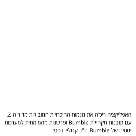
בריאות
תרבות
ופנאי
תיירות
TOP-
5
המילון
הכלכלי
פודקאסט
האפליקציה ריכזה את מגמות ההיכרויות המובילות מדור ה-Z,
עם תובנות מקהילת Bumble ופרשנות מהמומחית למערכות
40
יחסים של Bumble, ד"ר קרוליין ווסט:
UNDER