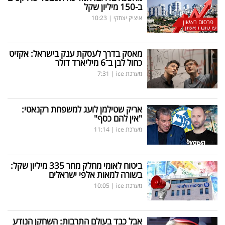
ב-150 מיליון שקל
איציק יצחקי
|
10:23
פרסום ראשון
מאסק בדרך לעסקת ענק בישראל: אקזיט
כחול לבן ב־6 מיליארד דולר
מערכת ice
|
7:31
אריק שטילמן לועג למשפחת רקנאטי:
"אין להם כסף"
מערכת ice
|
11:14
ביטוח לאומי מחלק מחר 335 מיליון שקל:
בשורה למאות אלפי ישראלים
מערכת ice
|
10:05
אבל כבד בעולם התרבות: השחקן הנודע