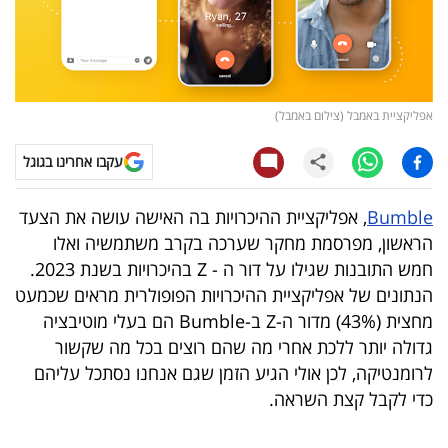
קריפטו
ויראלי
אפליקציית באמבל (צילום באמבל)
טלוויזיה
עקבו אחרינו בגוגל
עסקי
ספורט
Bumble
, אפליקציית ההיכרויות בה האישה עושה את הצעד
הראשון, מפרסמת מחקר שערכה בקרב משתמשיה ואלו
קריירה
חמש התובנות שגילו על דור ה - Z בהיכרויות בשנת 2023.
ולימודים
הנתונים של אפליקציית ההיכרויות הפופולרית מראים שכמעט
מחצית (43%) מדור ה-Z ב-Bumble הם בעלי מוטיבציה
מינויים
גדולה יותר ללכת אחרי מה שהם רוצים בכל מה שקשור
לרומנטיקה, לכן אולי הגיע הזמן שגם אנחנו נסתכל עליהם
רייטינג
כדי לקבל קצת השראה.
רכב