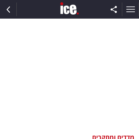
ראשי
הנבחרת
השוק
תקשורת
ומדיה
כסף
וצרכנות
מדדים ומחקרים