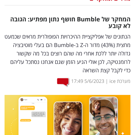
נדל"ן
המחקר של
Bumble
חושף נתון מפתיע: הגובה
דיגיטל
לא קובע
וטק
הנתונים של אפליקציית ההיכרויות הפופולרית מראים שכמעט
מחצית (43%) מדור ה-Z ב-Bumble הם בעלי מוטיבציה
שיווק
גדולה יותר ללכת אחרי מה שהם רוצים בכל מה שקשור
ופרסום
לרומנטיקה, לכן אולי הגיע הזמן שגם אנחנו נסתכל עליהם
כדי לקבל קצת השראה
משפט
מערכת ice
|
5/6/2023
17:49
מדדים
ומחקרים
דעות
רכילות
עסקית