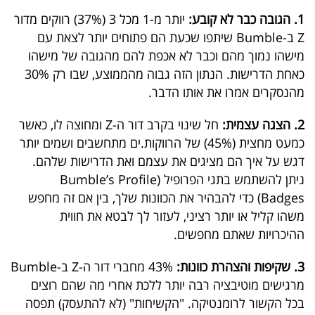
40
1. הגובה כבר לא קובע:
יותר מ-1 מכל 3 (37%) רווקים מדור
Z ב-Bumble שיתפו שכעת הם פתוחים יותר לצאת עם
מישהו נמוך מהם וכבר לא אכפת להם מהגובה של מישהו
שיתופי
כאחת הדרישות. הנתון הזה גבוה מהממוצע, שבו רק 30%
פעולה
מהנסקרים אמרו את אותו הדבר.
2. הצגה עצמית:
חל שינוי בקרב דור ה-Z ומחוצה לו, כאשר
כמעט מחצית (45%) של הרווקות.ים מתחשבים ושמים יותר
דרושים
דגש על איך הם מציגים את עצמם ואת הדרישות שלהם.
ניתן להשתמש בתגי הפרופיל (Bumble’s Profile
ניוזלטרים
Badges) כדי להבהיר את הכוונות שלך, בין אם זה מחפש
משהו קליל או יותר רציני, לעזור לך לבטא את חווית
ההיכרויות שאתם מחפשים.
מייל
אדום
3. שקיפות והצהרת כוונות:
43% מחברי דור ה-Z ב-Bumble
מרגישים מוטיבציה רבה יותר ללכת אחרי מה שהם רוצים
בכל הקשור לרומנטיקה. "הקשיחות" (לא להתעסק) תפסה