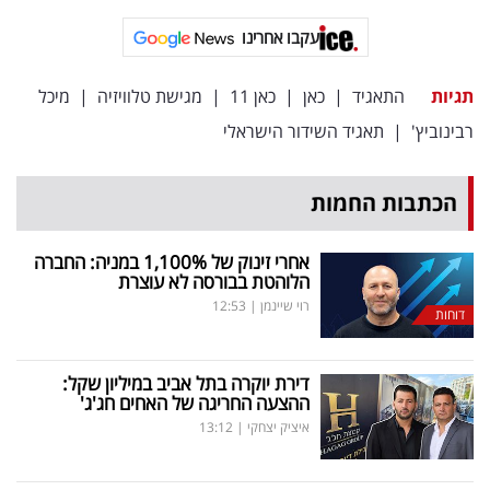
עקבו אחרינו
תגיות
התאגיד
|
כאן
|
כאן 11
|
מגישת טלוויזיה
|
מיכל
רבינוביץ'
|
תאגיד השידור הישראלי
הכתבות החמות
אחרי זינוק של 1,100
%
במניה: החברה
הלוהטת בבורסה לא עוצרת
רוי שיינמן
|
12:53
דוחות
דירת יוקרה בתל אביב במיליון שקל:
ההצעה החריגה של האחים חג'ג'
איציק יצחקי
|
13:12