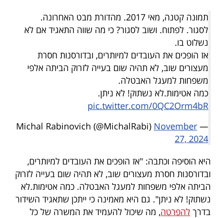
40
תמונה קטנה, מאי 2017. מהדורת מבט האחרונה.
לסגור. לפתוח. ושוב לסגור? כי מה שווה התאגיד אם לא
נשלוט בו.
שיתופי
אז הופכים את העובדים למיותרים, ובדורסנות חסרת
פעולה
מעצורים שוב, לא תהיה שום בעייה לזרוק הביתה אלפי
משפחות למעגל האבטלה.
כמה אטימות.לא נשתוק! לא ניתן.
pic.twitter.com/0QC2Orm4bR
דרושים
November
— Michal Rabinovich (@MichalRabi)
ניוזלטרים
27, 2024
היא הוסיפה וכתבה: "אז הופכים את העובדים למיותרים,
מייל
ובדורסנות חסרת מעצורים שוב, לא תהיה שום בעייה לזרוק
אדום
הביתה אלפי משפחות למעגל האבטלה. כמה אטימות.לא
נשתוק! לא ניתן". גם היא מאמינה כי ייתכן שתאגיד השידור
בדרך
להפרטה
, מה שיכול להעמיד את המשרה של כל