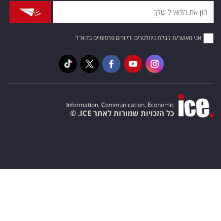
אני מאשר/ת קבלת ניוזלטרים ודיוורים פרסומיים בדוא"ל
I
nformation,
C
ommunication,
E
conomic
כל הזכויות שמורות לאתר ICE. ©