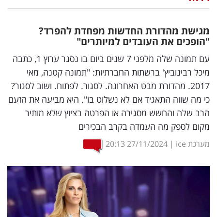
נדל"ן
מגישת מהדורת החדשות מפחדת להפרד?
דיגיטל
"הופכים את העובדים למיותרים"
וטק
עם תמונה שלה מלפני 7 שנים ביום בו נסגר ערוץ 1, כתבה
מיכל רבינוביץ' ברשתות החברתיות: "תמונה קטנה, מאי
שיווק
2017. מהדורת מבט האחרונה. לסגור. לפתוח. ושוב לסגור?
ופרסום
כי מה שווה התאגיד אם לא נשלוט בו". היא מביעה את הזעם
הרב שלה והחשש מסגירה או הפרטה בציוץ שלא מותיר
משפט
מקום לספק מה העמדה בקרב הבכירים
מדדים
מערכת ice
|
27/11/2024
20:13
ומחקרים
דעות
רכילות
עסקית