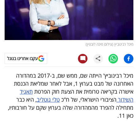
קריפטו
ויראלי
טלוויזיה
מיכל רבינוביץ (צילום מיכה לובטין)
עסקי
עקבו אחרינו בגוגל
ספורט
מיכל רבינוביץ' הייתה שם, ממש שם, ב-2017 במהדורה
קריירה
האחרונה של מבט בערוץ 1, אבל לאחר שמליאת הכנסת
ולימודים
אישרה בקריאה טרומית את הצעת חוק הפרטת
תאגיד
השידור
הציבורי הישראלי, של ח"כ
טלי גוטליב
, היא כבר
מינויים
מתחילה להפרד מהמהדורה שלה בערוץ שקם על חורבותיו,
כאן 11.
רייטינג
רכב