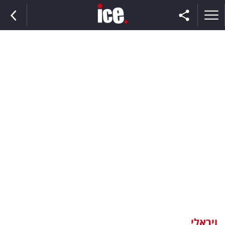
ראשי
הנבחרת
השוק
תקשורת
ומדיה
כסף
וצרכנות
ויראלי