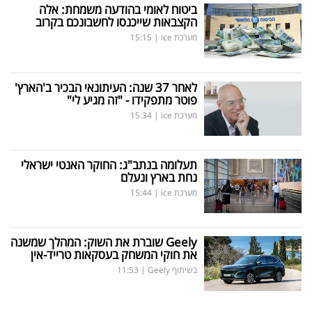
ביטוח לאומי בהודעה משמחת: אלה
הקצבאות שייכנסו לחשבונכם בקרוב
מערכת ice
|
15:15
לאחר 37 שנה: העיתונאי הבכיר ב'הארץ'
פוטר מתפקידו - "זה מגיע לי"
מערכת ice
|
15:34
תעלומה בנתב"ג: החוקר האנטי ישראלי
נחת בארץ ונעלם
מערכת ice
|
15:44
Geely
שוברת את השוק: המהלך שמשנה
את חוקי המשחק בעסקאות טרייד-אין
בשיתוף Geely
|
11:53