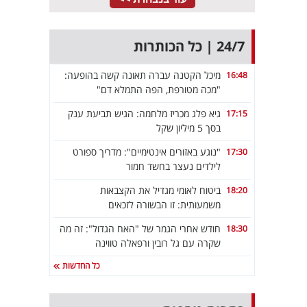
24/7 | כל הכותרות
מיכל הקטנה עברה תאונה קשה בהופעה:
16:48
"מכה מטורפת, הפה התמלא דם"
גיא פלג מכריז מלחמה: הגיש תביעת ענק
17:15
בסך 5 מיליון שקל
"נוגע באזורים אינטימיים": מדריך ספורט
17:30
לילדים נעצר בחשד חמור
ביטוח לאומי מגדיל את הקצבאות
18:20
משמעותית: זו הבשורה לזכאים
חודש אחרי הגמר של "האח הגדול": זה מה
18:30
שקרה עם גל רובין ורפאלה טווינה
כל החדשות