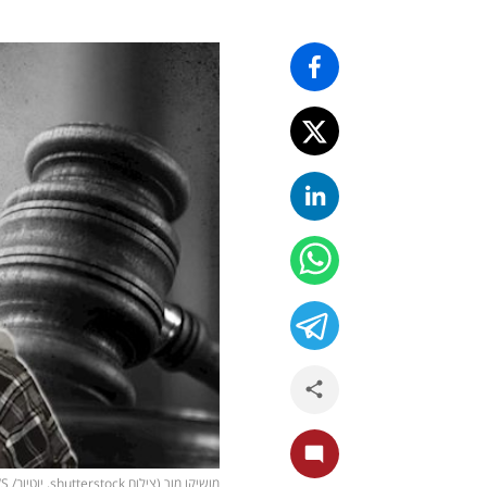
מושיקו מור (צילום shutterstock, יוטיוב/ i24NEWS)