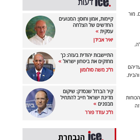
דעות
 מור
קיימות, אמון וחוסן: המנועים
החדשים של הצלחה
עסקית
יאיר אבידן
ה.
התיישבות יהודית בעזה: כך
מחזקים את ביטחון ישראל
עדיהם
ח"כ משה סולומון
והבית.
קיר הברזל שנסדק: שיקום
הכוחות
מדינת ישראל חייב להתחיל
מבפנים
זה
ח"כ עודד פורר
הנבחרת