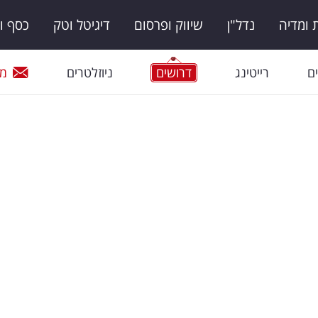
ומדיה
נדל"ן
שיווק ופרסום
דיגיטל וטק
כסף ו
ם
רייטינג
דרושים
ניוזלטרים
מי