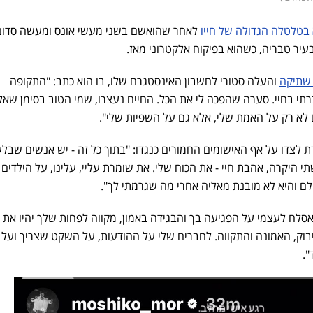
בטלטלה הגדולה של חייו
לאחר שהואשם בשני מעשי אונס ומעשה סדום.
עיר טבריה, כשהוא בפיקוח אלקטרוני מאז.
 שתיקה
והעלה סטורי לחשבון האינסטגרם שלו, בו הוא כתב: "התקופה
י בחיי. סערה שהפכה לי את הכל. החיים נעצרו, שמי הטוב בסימן שאל
 לא רק על האמת שלי, אלא גם על השפיות שלי".
 לצדו על אף האישומים החמורים כנגדו: "בתוך כל זה - יש אנשים שבל
תי היקרה, אהבת חיי - את הכוח שלי. את שומרת עליי, עלינו, על הילדים 
לם והיא לא מובנת מאליה אחרי מה שגרמתי לך".
סלח לעצמי על הפגיעה בך והבגידה באמון, מקווה לפחות שלך יהיו את 
בוק, האמונה והתקווה. לחברים שלי על ההודעות, על השקט שצריך ועל 
".