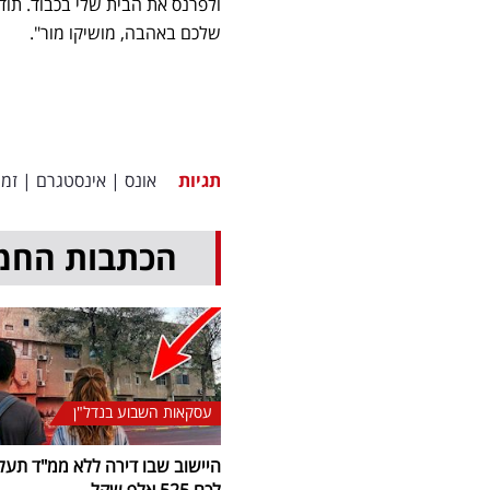
ולפרנס את הבית שלי בכבוד. תוד
שלכם באהבה, מושיקו מור".
תגיות
אונס
|
אינסטגרם
|
זמר
הכתבות החמ
עסקאות השבוע בנדל"ן
היישוב שבו דירה ללא ממ"ד תעל
לכם 525 אלף שקל