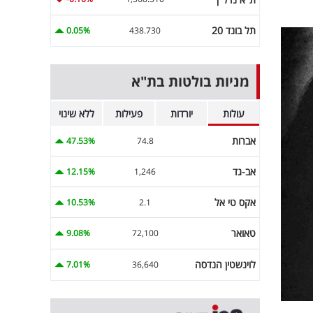
תל בונד 20
0.05%
438.730
מניות בולטות בת"א
עולות
יורדות
פעילות
ללא שינוי
אברות
47.53%
74.8
אב-גד
12.15%
1,246
אקס טי אל
10.53%
2.1
טאואר
9.08%
72,100
לוינשטין הנדסה
7.01%
36,640