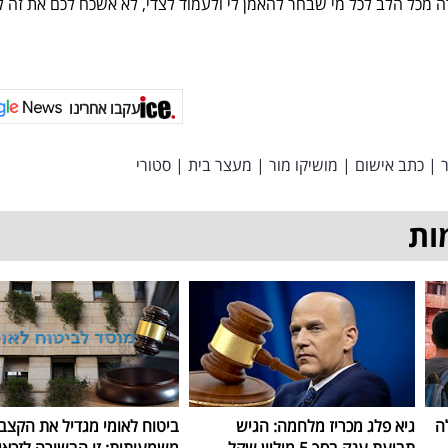
ה מכל הלב לכל מי שבחר להאמן לי ולעמוד לצדי, לא אשכח לכם את זה ל
עקבו אחרינו
|
כתב אישום
|
מושיקו מור
|
מעצר בית
|
סטורי
ות
ה
גיא פלג מכריז מלחמה: הגיש
ביטוח לאומי מגדיל את הקצב
תביעת ענק בסך 5 מיליון שקל
משמעותית: זו הבשורה לזכאי