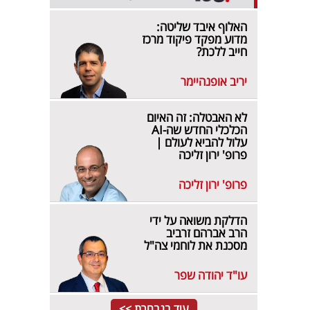
האלוף איבד שליטה:
מדוע מפקד פיקוד מרכז
חייב ללכת?
יריב אופנהיימר
לא האבטלה: זה האיום
הכלכלי החדש שה-AI
עלול להביא לעולם |
פרופ' ירון זליכה
פרופ' ירון זליכה
הדלקת משואה על ידי
הרב אברהם זרביב
מסכנת את לוחמי צה"ל
עו"ד יהודה שפר
עוד בנבחרת >>